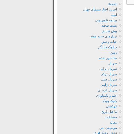
Dexter
آخرین اخبار سینمای جهان
انیمه
برنامه تلویزیونی
پشت صحنه
پیش نمایش
تریلرهای جدید هفته
حیات وحش
دیالوگ ماندگار
زمین
سانسور شده
سریال
سریال ایرانی
سریال ترکی
سریال چینی
سریال ژاپنی
سریال کره ای
علم و تکنولوژی
کمیک بوک
کهکشان
ما قبل تاریخ
مسابقات
مقاله
موسیقی متن
نشنال جئوگرافیک