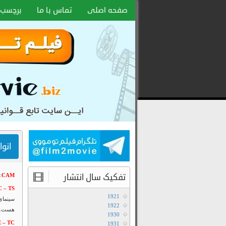
صفحه اصلی
تماس با ما
برچسب 
انوا
تفکیک سال انتشار
CAM
:
 – TS
1921
1922
هست.
1930
 – TC
1931