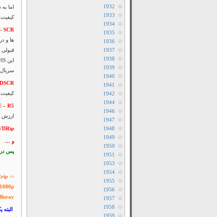
1932
1933
کیفیت و
1934
– SCR
1935
ها و د
1936
1937
قبولی د
1938
1939
سریال ن
1940
VDSCR
1941
کیفیت از VHS بهتره، اگه کسی که ضبط میکنه حرفه ای باشه، 
1942
1944
E – R5
1946
ارزش دانلود مجدد 
1947
VDRip
1948
1949
و …
1950
پس در ک
1951
1953
1954
rip ->
1955
 1080p
1956
Bluray
1957
1958
البته یک نسخه ۳D هم هست ک
1959