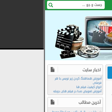
اخبار سایت
آموزش هماهنگ کردن زیر نویس با هر
فرمتی
انواع کیفیت فیلم ها
آموزش تعویض صدا در فیلم های دوبله
آخرین مطالب
دانلود سریال لایو اکشن Avatar The Last