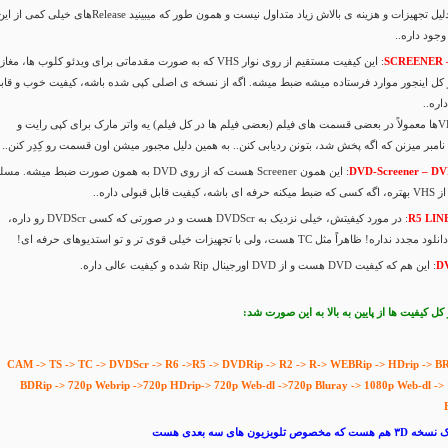
اما به دلیل تجهیزات و هزینه ی بالاش زیاد متداول نیست و همون طور که میبینید Releaseهای خیلی کمی از ا
جود داره..
SCREENER 
: این کیفیت مستقیم از روی نوار VHS که به صورت مقدماتی برای ویدئو کلوب ها، مغاز
ر کل اینجور موارد فرستاده میشه ضبط میشه. اگه از نسخه ی اصلی کپی شده باشه، کیفیت خوب و قاب
اره..
این VHSها معمولاً در بعضی قسمت های فیلم (بعضی فیلم ها در کل فیلم) یه واتر مارک برای کپی رایت و
امبر میزنن که اگه پخش شد، بتونن ردیابی کنن.. به همین دلیل مجبور میشن اون قسمت رو کِدِر کنن..
DVD-Screener – D
: این همون Screener هست که از روی DVD به همون صورت ضبط میشه. مسل
کیفیت قابل قبولی داره..
R5 LIN
: در مورد کیفیتش، خیلی نزدیک به DVDScr هست و در صورتی که کسی DVDScr رو داره،
نداره! ظاهراً مثل TC هست، ولی با تجهیزات خیلی قوی تر و تو استدیوهای حرفه ای!
D
: این هم که کیفیت DVD هست و از DVD اورجینال Rip شده و کیفیت عالی داره.
ل کیفیت ها از پایین به بالا به این صورت شد:
CAM -> TS -> TC -> DVDScr -> R6 ->R5 -> DVDRip -> R2 -> R-> WEBRip -> HDrip -> BR
BDRip -> 720p Webrip ->720p HDrip-> 720p Web-dl ->720p Bluray -> 1080p Web-dl ->
ه مخصوص تلویزیون های سه بعدی هست