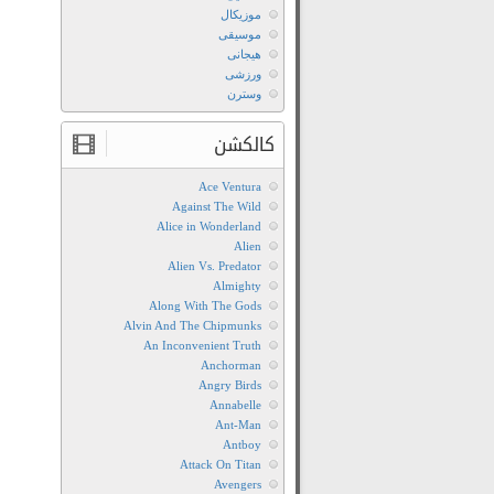
موزیکال
موسیقی
هیجانی
ورزشی
وسترن
کالکشن
Ace Ventura
Against The Wild
Alice in Wonderland
Alien
Alien Vs. Predator
Almighty
Along With The Gods
Alvin And The Chipmunks
An Inconvenient Truth
Anchorman
Angry Birds
Annabelle
Ant-Man
Antboy
Attack On Titan
Avengers