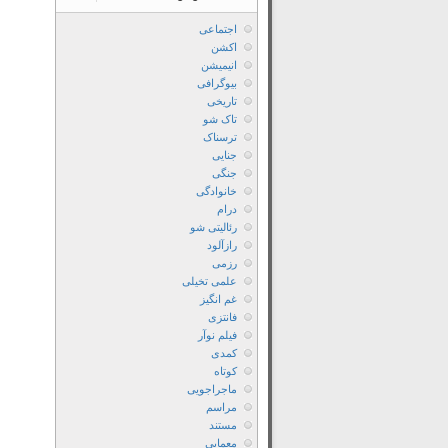
اجتماعی
اکشن
انیمیشن
بیوگرافی
تاریخی
تاک شو
ترسناک
جنایی
جنگی
خانوادگی
درام
رئالیتی شو
رازآلود
رزمی
علمی تخیلی
غم انگیز
فانتزی
فیلم نوآر
کمدی
کوتاه
ماجراجویی
مراسم
مستند
معمایی