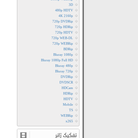
3D
480p HDTV
4K 2160p
720p DVDRip
720p HDRip
720p HDTV
720p WEB-DL
720p WEBRip
BDRip
Bluray 1080p
Bluray 1080p Full HD
Bluray 480p
Bluray 720p
DVDRip
DVDSCR
HDCam
HDRip
HDTV
Mobile
TS
WEBRip
x265
تفکیک ژانر