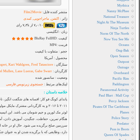
The
Kung
Badlands
Fu
2023
Panda
سانسور
Legends
شده
of
دانلود
Awesomeness
سریال
2016
Into
دانلود
The
رایگان
Badlands
سریال
2023
پاندای
فصل
کونگ
سوم
فو
دانلود
کار
ماجراجویی، کمدی و فانتزی و محصول سال
سریال
افسانه
 گیب سوار، آرون همرسلی، خوان خوزه مزا-لئون،
Into
های
راهای زندگی پو (پاندای کونگفو کار) در
The
شگفت
 تا جایی که او به عنوان فرمانده
Badlands
وی آتشین زندگی می کند و وظایفی جدیدی
انگیز
با
گذار شده است…
2016
زیرنویس