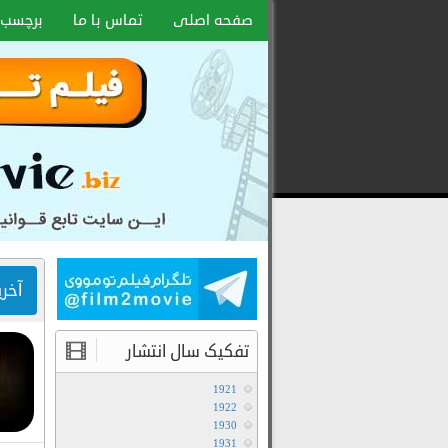
صفحه اصلی
تماس با ما
برچسب 
دانلود
رایگان
فیلم
و
سریال
با
لینک
آخر
مستقیم
تفکیک سال انتشار
1921
1922
1930
1931