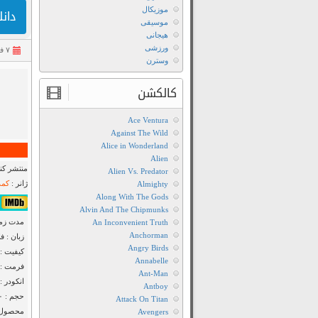
موزیکال
دانلود ف
موسیقی
هیجانی
ورزشی
۷ فروردین ۱۴۰۱
وسترن
کالکشن
Ace Ventura
Against The Wild
Alice in Wonderland
Alien
منتشر کنن
Alien Vs. Predator
ژانر :
کمد
Almighty
Along With The Gods
۶٫۵/۱۰ از ۱۵,۷۷۳ 
Alvin And The Chipmunks
مدت زمان : ۰۰
An Inconvenient Truth
Anchorman
زبان : ف
Angry Birds
کیفیت : DTV 720p
Annabelle
فرمت : MKV
Ant-Man
انکودر : F2M
Antboy
حجم : ۸۲۰ مگابایت
Attack On Titan
محصول :
Avengers