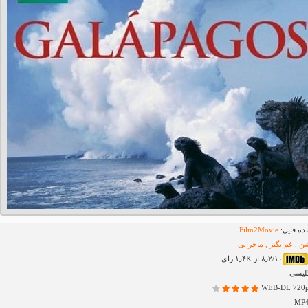
ده فایل:
Film2Movie
ن , غم‌انگیز , ماجرایی
۸٫۲/۱۰ از ۱٫۴K رای
گلیسی