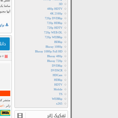
3D
ساشا یک ا
480p HDTV
آنها مجبو
4K 2160p
720p DVDRip
720p HDRip
برای
720p HDTV
720p WEB-DL
720p WEBRip
BDRip
دانلود فی
Bluray 1080p
Bluray 1080p Full HD
Bluray 480p
۷ فروردین ۱۴۰۱
Bluray 720p
DVDRip
DVDSCR
HDCam
HDRip
HDTV
Mobile
TS
WEBRip
منتشر کنن
x265
ژانر :
اجت
۷٫۱/۱۰ از ۶۰,۳۴۹ 
تفکیک ژانر