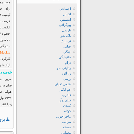
مدت زمان : ۰۱
زبان : ف
اجتماعی
اکشن
کیفیت : DTV 720p
انیمیشن
فرمت : MKV
بیوگرافی
انکودر : F2M
تاریخی
حجم : ۸۲۴ مگابایت
تاک شو
محصول :
ترسناک
ستارگان
جنایی
جنگی
Mackie
خانوادگی
کارگردان
درام
لینک‌های
رئالیتی شو
خلاصه دا
رازآلود
رزمی
علمی تخیلی
غم انگیز
هوایی جان
فانتزی
۱۹۷۱
فیلم نوآر
پیدا کنند
کمدی
کوتاه
ماجراجویی
برای
مراسم
مستند
معمایی