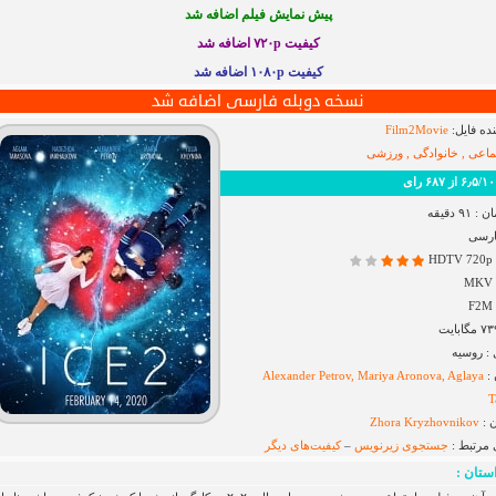
پیش نمایش فیلم اضافه شد
کیفیت ۷۲۰p
اضافه شد
کیفیت ۱۰۸۰p اضافه شد
نسخه دوبله فارسی اضافه شد
ده فایل:
Film2Movie
ماعی , خانوادگی , ورزشی
رای
۹ دقیقه
ارسی
H
 روسیه
 :
Alexander Petrov, Mariya Aronova, Aglaya
T
 :
Zhora Kryzhovnikov
 مرتبط :
جستجوی زیرنویس
–
کیفیت‌های دیگر
ستان :