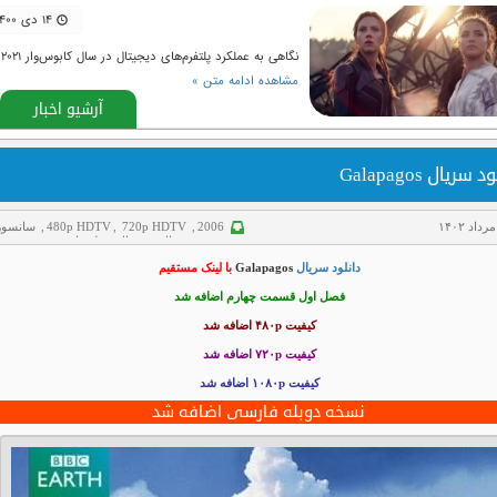
۱۴ دی ۱۴۰۰
نگاهی به عملکرد پلتفرم‌های دیجیتال در سال کابوس‌وار ۲۰۲۱
مشاهده ادامه متن »
آرشیو اخبار
 سریال Galapagos
2006
,
720p HDTV
,
480p HDTV
,
سانسور
شده
,
سریال
,
سریال دوبله فارسی
,
مستند
دانلود سریال
Galapagos
با لینک مستقیم
فصل اول قسمت چهارم اضافه شد
کیفیت ۴۸۰p اضافه شد
کیفیت ۷۲۰p
اضافه شد
کیفیت ۱۰۸۰p اضافه شد
نسخه دوبله فارسی اضافه شد