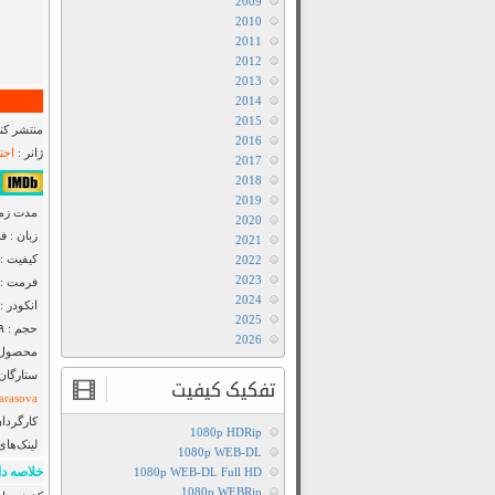
2009
2010
2011
2012
2013
2014
2015
منتشر کنن
2016
ژانر :
اجت
2017
2018
۶٫۵/۱۰ از ۶۸۷ 
2019
مدت زمان : ۱
2020
زبان : ف
2021
کیفیت : DTV 720p
2022
2023
فرمت : MKV
2024
انکودر : F2M
2025
حجم : ۷۳۹ مگابایت
2026
محصول :
ستارگان
تفکیک کیفیت
arasova
کارگردان
1080p HDRip
لینک‌های
1080p WEB-DL
خلاصه دا
1080p WEB-DL Full HD
1080p WEBRip