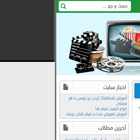
اخبار سایت
آموزش هماهنگ کردن زیر نویس با هر
فرمتی
انواع کیفیت فیلم ها
آموزش تعویض صدا در فیلم های دوبله
آخرین مطالب
دانلود سریال لایو اکشن Avatar The Last