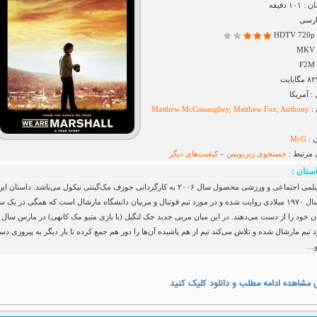
۱ دقیقه
ارسی
H
 آمریکا
 :
Matthew McConaughey, Matthew Fox, Anthony
 :
McG
 مرتبط :
جستجوی زیرنویس
–
کیفیت‌های دیگر
ستان :
مربی ، فیلمی اجتماعی و ورزشی محصول سال ۲۰۰۶ به کارگردانی جوزف مک‌گینتی نیکول می‌باشد. داستان ای
فیلم در سال ۱۹۷۰ میلادی روایت شده و در مورد تیم فوتبال و مربیان دانشگاه مارشال است که همگی در یک س
 خود را از دست می‌دهند. در این میان مربی جدید جک لنگیل (با بازی متیو مک کانهی) در مارس سال
 وارد تیم مارشال شده و تلاش می‌کند تیم از هم پاشیده آن‌ها را دور هم جمع کرده تا بار دیگر به پیروزی د
 و…
 مشاهده ادامه مطلب و دانلود کلیک کنید