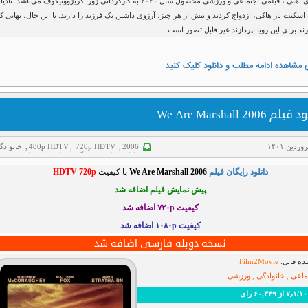
کفش های آهنی ، فیلمی اجتماعی و ورزشی محصول سال ۲۰۲۰ به کارگردانی ژورا کریژوونیکوف می‌باشد. نادی
سکیت باز هاکی، ازدواج کردند و بیش از هر چیز، آرزوی داشتن یک فرزند را دارند. با این حال، بهایی ک
رند برای این رویا بپردازند غیر قابل تصور است…
 مشاهده ادامه مطلب و دانلود کلیک کنید
لم We Are Marshall 2006
2006
,
720p HDTV
,
480p HDTV
,
خانوادگ
دانلود فیلم
,
غم انگیز
,
فیلم دوبله فارسی
,
ورزشی
دانلود رایگان فیلم
We Are Marshall 2006
با کیفیت
HDTV 720p
پیش نمایش فیلم اضافه شد
کیفیت ۷۲۰p
اضافه شد
کیفیت ۱۰۸۰p اضافه شد
نسخه دوبله فارسی اضافه شد
ده فایل:
Film2Movie
ماعی , خانوادگی , ورزشی
رای