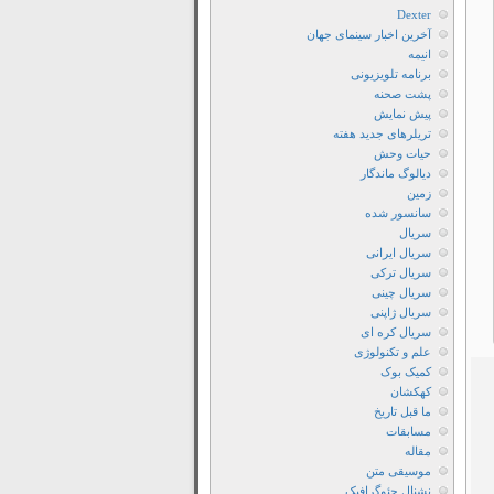
دانلود
Dexter
سریال
آخرین اخبار سینمای جهان
انیمه
Galapagos
برنامه تلویزیونی
2006
پشت صحنه
دانلود
پیش نمایش
تریلرهای جدید هفته
سریال
حیات وحش
Galapagos
دیالوگ ماندگار
2006
زمین
با
سانسور شده
سریال
دوبله
سریال ایرانی
فارسی
سریال ترکی
دانلود
سریال چینی
سریال ژاپنی
سریال
سریال کره ای
Galapagos
علم و تکنولوژی
2006
کمیک بوک
با
کهکشان
ما قبل تاریخ
لینک
مسابقات
مستقیم
مقاله
دانلود
موسیقی متن
نشنال جئوگرافیک