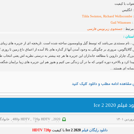
فوات با کیفیت
 انگلیس
:
Tilda Swinton, Richard Wollocombe
:
Gail Wiiumsen
مرتبط :
جستجوی زیرنویس
فارسی
ستان :
س ، نام مستندی می‌باشد که توسط گیل ویلومسون ساخته شده است. تاریخچه ای از جزیره های زیبای
 گالاپاگوس، مروری بر چگونگی به وجود آمدن آنها از گدازه های بالا آمده از اعماق داغ زمین تا روزی ک
زرگ چارلز داروین با مطالعه جانداران این جزیره ها هر چه بیشتر به درستی نظریه اش یعنی انتخاب ط
یدا کرد و بالاخره دوره کنونی که ما در آن زندگی می کنیم و هنوز هم این جزیره های زیبا برایمان شگف
افسانه ای هستند…
 مشاهده ادامه مطلب و دانلود کلیک کنید
فیلم Ice 2 2020
2020
,
720p HDTV
,
480p HDTV
,
خانوادگ
دانلود فیلم
,
غم انگیز
,
فیلم دوبله فارسی
,
ورزشی
دانلود رایگان فیلم
Ice 2 2020
با کیفیت
HDTV 720p