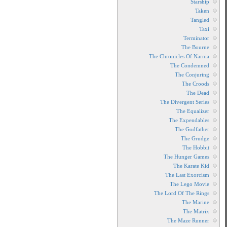
فیلم
آقای
آرکادین
1955
فیلم
Mr
Arkadin
1955