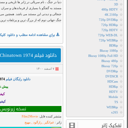
لینک
سط هیو راگت و جان پت ساخته شده است.ین
مستقیم
متحدین پرداخته است که از بخش های
دانلود
پرهیجانی از نبردها، عملیات های گسترده
سریال
 است، مشاهده کنید.
دنیا
در
جنگ
1974
سانسور
شده
دانلود
Bluray 1080p
,
Bluray 1080p Full HD
,
,
Bluray
,
Bluray 480p
,
دانلود فیلم
,
سریال
Film2Movie
 انگیز
,
هاردساب فارسی
,
هیجانی
فیت
BluRay 720p
دنیا
تماشای
در
د
آنلاین
جنگ
فیلم
1974
Chinatown
فصل
 اضافه شد
1974
اول
دانلود
دانلود
رایگان
سریالThe