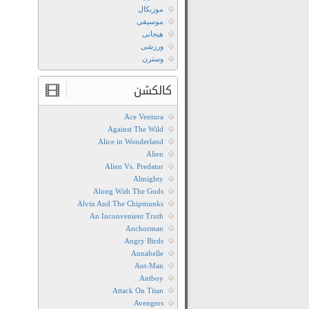
موزیکال
موسیقی
هیجانی
ورزشی
وسترن
کالکشن
Ace Ventura
Against The Wild
Alice in Wonderland
Alien
Alien Vs. Predator
Almighty
Along With The Gods
Alvin And The Chipmunks
An Inconvenient Truth
Anchorman
Angry Birds
Annabelle
Ant-Man
Antboy
Attack On Titan
Avengers