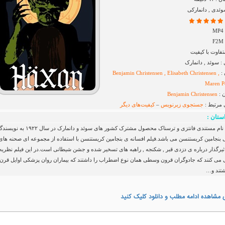
وئدی , دانمارکی
فاوت با کیفیت
 سوئد , دانمارک
 :
Benjamin Christensen , Elisabeth Christensen ,
Maren P
 :
Benjamin Christensen
 مرتبط :
جستجوی زیرنویس
–
کیفیت‌های دیگر
ستان :
هکسان , نام مستندی فانتزی و ترسناک محصول مشترک کشور های سوئد و دانمارک در
ی بنجامین کریستنسن می باشد.فیلم افسانه ی بنجامین کریستنسن با استفاده از مجموعه ای صحنه های
اثیرگذار درباره ی دزدی قبر , شکنجه , راهبه های تسخیر شده و جشن شیطانی است.در این فیلم نظریه
 می کنند که جادوگران قرون وسطی همان نوع اضطراب را داشتند که بیماران روان‌ پزشکی اوایل قرن
شتند و…
 مشاهده ادامه مطلب و دانلود کلیک کنید