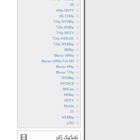
3D
480p HDTV
4K 2160p
720p DVDRip
720p HDRip
720p HDTV
720p WEB-DL
720p WEBRip
BDRip
Bluray 1080p
Bluray 1080p Full HD
Bluray 480p
Bluray 720p
DVDRip
DVDSCR
HDCam
HDRip
HDTV
Mobile
TS
WEBRip
x265
تفکیک ژانر