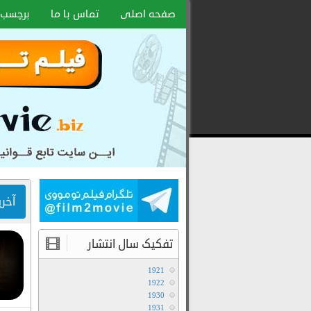
صفحه اصلی
تماس با ما
برچسب 
دانلود
رایگان
فیلم
و
سریال
با
لینک
آخر
مستقیم
تفکیک سال انتشار
1921
1922
1930
1931