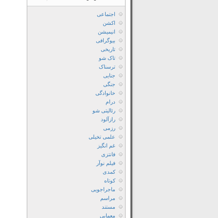
اجتماعی
اکشن
انیمیشن
بیوگرافی
تاریخی
تاک شو
ترسناک
جنایی
جنگی
خانوادگی
درام
رئالیتی شو
رازآلود
رزمی
علمی تخیلی
غم انگیز
فانتزی
فیلم نوآر
کمدی
کوتاه
ماجراجویی
مراسم
مستند
معمایی