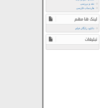
دانلود
نقد و بررسی
فیلم
هاردساب فارسی
Haxan
1922
لینک ها مهم
با
کیفیت
دانلود رایگان فیلم
بالا
تبلیغات
دانلود
فیلم
Haxan
1922
با
لینک
مستقیم
دانلود
فیلم
Haxan
1922
سانسور
شده