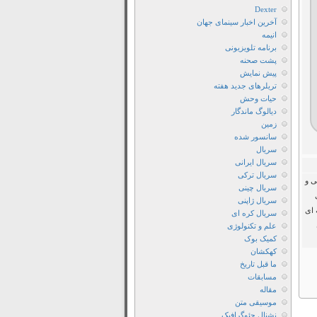
1922
Dexter
دانلود
آخرین اخبار سینمای جهان
انیمه
فیلم
برنامه تلویزیونی
Haxan
پشت صحنه
1922
پیش نمایش
تریلرهای جدید هفته
دانلود
حیات وحش
فیلم
دیالوگ ماندگار
Haxan
زمین
1922
سانسور شده
سریال
با
سریال ایرانی
دوبله
سریال ترکی
 سال ۱۹۲۲ به نویسندگی و
فارسی
سریال چینی
سریال ژاپنی
دانلود
 ای
سریال کره ای
فیلم
علم و تکنولوژی
Haxan
کمیک بوک
1922
کهکشان
ما قبل تاریخ
با
مسابقات
زیرنویس
مقاله
فارسی
موسیقی متن
نشنال جئوگرافیک