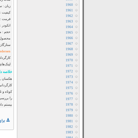
1960
زبان : س
1961
کیفیت :
1962
فرمت : MP4
1963
انکودر : F2M
1964
حجم : مت
1965
1966
محصول :
1967
ستارگان
1968
edersen
1969
کارگردان
1970
لینک‌های
1971
1972
خلاصه دا
1973
1974
کارگردان
1975
کوتاه و ت
1976
را بررسی
1977
1978
بیستم دا
1979
1980
برای
1981
1982
1983
1984