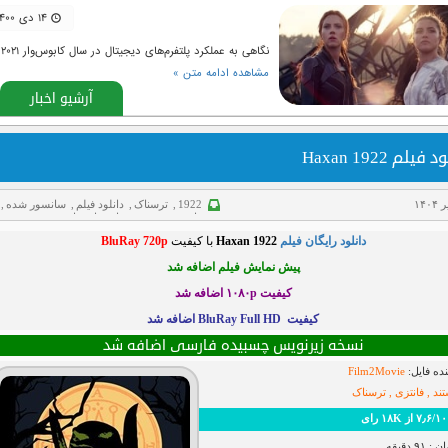
۱۴ دی ۱۴۰۰
نگاهی به عملکرد پلتفرم‌های دیجیتال در سال کابوس‌وار ۲۰۲۱
مشاهده ادامه متن »
آرشیو اخبار
فیلم Haxan 1922
1922
,
ترسناک
,
دانلود فیلم
,
سانسور شده
,
فانتزی
,
مستند
,
هاردساب فارسی
دانلود رایگان فیلم
Haxan 1922
با کیفیت
BluRay 720p
پیش نمایش فیلم اضافه شد
کیفیت ۱۰۸۰p اضافه شد
کیفیت BluRay Full HD اضافه شد
نسخه زیرنویس چسبیده فارسی اضافه شد
ده فایل:
Film2Movie
ند , فانتزی , ترسناک
رای
۹ دقیقه