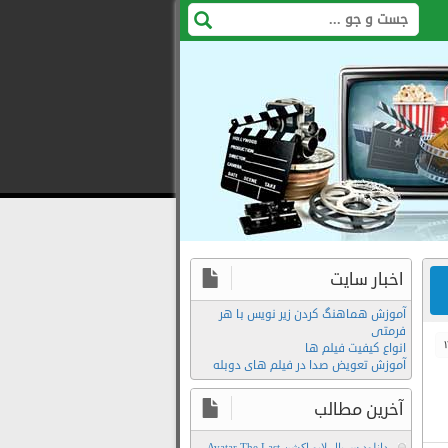
اخبار سایت
آموزش هماهنگ کردن زیر نویس با هر
فرمتی
انواع کیفیت فیلم ها
آموزش تعویض صدا در فیلم های دوبله
آخرین مطالب
دانلود سریال لایو اکشن Avatar The Last