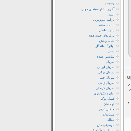
The
Dexter
Get
آخرین اخبار سینمای جهان
Out
انیمه
2026
برنامه تلویزیونی
پشت صحنه
دانلود
پیش نمایش
رایگان
تریلرهای جدید هفته
فیلم
حیات وحش
برو
دیالوگ ماندگار
زمین
بیرون
سانسور شده
2026
سریال
دانلود
سریال ایرانی
سریال ترکی
فیلم
یا
سریال چینی
The
سریال ژاپنی
و
Get
سریال کره ای
ک
Out
علم و تکنولوژی
کمیک بوک
2026
و
کهکشان
دانلود
ما قبل تاریخ
فیلم
مسابقات
The
مقاله
موسیقی متن
Get
نشنال جئوگرافیک