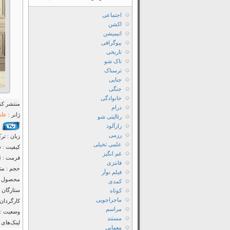
اجتماعی
اکشن
انیمیشن
بیوگرافی
تاریخی
تاک شو
ترسناک
جنایی
جنگی
خانوادگی
منتشر کنن
درام
ژانر :
عاش
رئالیتی شو
رازآلود
رزمی
زبان : تر
علمی تخیلی
کیفیت : 1080p
غم انگیز
فرمت : MP4
فانتزی
حجم : متف
فیلم نوآر
محصول : 
کمدی
ستارگان 
کوتاه
ماجراجویی
کارگردان 
مراسم
وضعیت :
مستند
لینک‌های 
معمایی