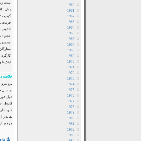
مدت زمان : 11
1960
زبان : ا
1961
کیفیت :
1962
1963
فرمت : MP4
1964
انکودر : F2M
1965
حجم : مت
1966
محصول : 
1967
ستارگان
1968
کارگردان
1969
1970
لینک‌های
1971
1972
خلاصه دا
1973
برو بیرون
1974
1975
1976
دنیل فورت
1977
1978
کلوب‌دار
1979
نقابدار ا
1980
مرموز از
1981
1982
1983
برای
1984