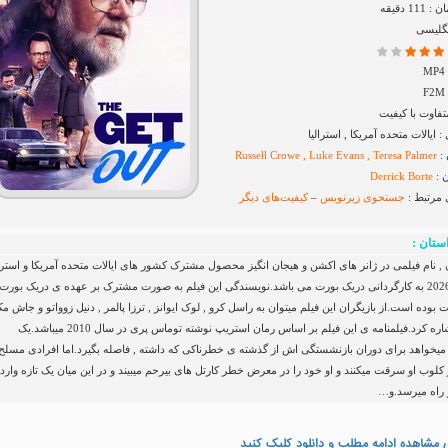
1 دقیقه
نگلیسی
فاوت با کیفیت
ایالات متحده آمریکا , استرالیا
 :
Russell Crowe , Luke Evans , Teresa Palmer
 :
Derrick Borte
 مرتبط :
جستجوی زیرنویس
–
کیفیت‌های دیگر
ستان :
 , نام فیلمی در ژانر های اکشن و هیجان انگیز محصول مشترک کشور های ایالات متحده آمریکا و استرال
در سال 2026 به کارگردانی دریک بورت می باشد.نویسندگی این فیلم به صورت مشترک بر عهده ی دریک بورت 
 بوده است.از بازیگران این فیلم میتوان به راسل کرو , لوک ایوانز , ترزا پالمر , دنیل زوواتو و جاش م
کانویل اشاره کرد.فیلمنامه ی این فیلم بر اساس رمان استریپ نوشته توماس پری در سال 2010 میباشد.یک
 میخواهد برای دوران بازنشستگی اش از گذشته ی خطرناکی که داشته , فاصله بگیرد.اما افرادی مسلح 
ز کلوب او سرقت میکنند و او خود را در معرض خطر کارتل های بیرحم میبیند و در این میان یک تازه وارد
 راه میرسد.و…
 مشاهده ادامه مطلب و دانلود کلیک کنید