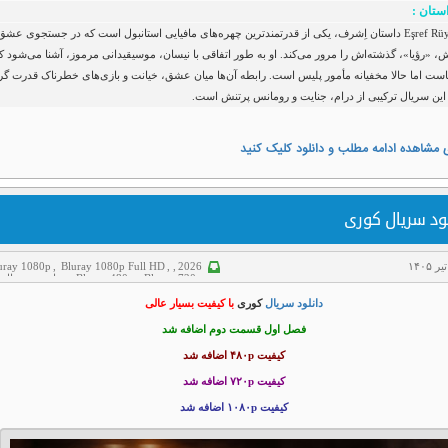
ستان :
سریال Eşref Rüya داستان اِشرف، یکی از قدرتمندترین چهره‌های مافیایی استانبول است که در جستجوی عشق
 «رؤیا»، گذشته‌اش را مرور می‌کند. او به طور اتفاقی با نیسان، موسیقیدانی مرموز، آشنا می‌شود ک
ست اما حالا مخفیانه مأمور پلیس است. رابطه‌ آن‌ها میان عشق، خیانت و بازی‌های خطرناک قدرت گرف
این سریال ترکیبی از درام، جنایت و رومانس پرتنش است.
 مشاهده ادامه مطلب و دانلود کلیک کنید
ود سریال کوری
uray 1080p
,
Bluray 1080p Full HD
,
,
2026
Bluray 720p
,
Bluray 480p
,
جنایی
,
سریال
سریال ایرانی
,
معمایی
دانلود سریال
کوری
با کیفیت بسیار عالی
فصل اول قسمت دوم اضافه شد
کیفیت ۴۸۰p اضافه شد
کیفیت ۷۲۰p
اضافه شد
کیفیت ۱۰۸۰p اضافه شد