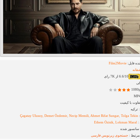
ده فایل:
Film2Movie
قانه
6.6/10 از 7K رای
کی
اوت با کیفیت
ترکیه
:
Çagatay Ulusoy, Demet Özdemir, Necip Memili, Ahmet Rifat Sungar, Tolga Tekin
:
Ethem Özisik, Lokman Maral
 سانسور شده
مرتبط :
جستجوی زیرنویس
فارسی