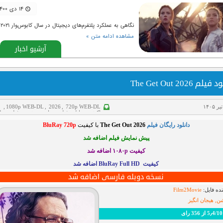
۱۴ دی ۱۴۰۰
نگاهی به عملکرد پلتفرم‌های دیجیتال در سال کابوس‌وار ۲۰۲۱
مشاهده ادامه متن »
آرشیو اخبار
یلم The Get Out 2026
,
1080p WEB-DL
,
2026
,
720p WEB-DL
اکشن
,
دانلود فیلم
,
سانسور شده
,
فیلم دوبل
فارسی
,
هیجانی
دانلود رایگان فیلم
The Get Out 2026
با کیفیت
BluRay 720p
پیش نمایش فیلم اضافه شد
کیفیت ۱۰۸۰p اضافه شد
کیفیت BluRay Full HD اضافه شد
نسخه دوبله فارسی اضافه شد
ده فایل:
Film2Movie
ن, هیجان انگیز
رای