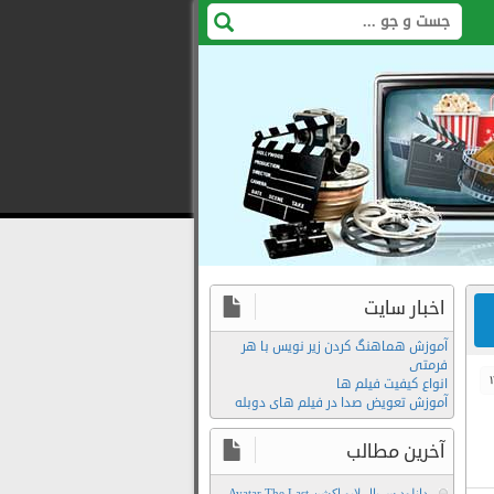
اخبار سایت
آموزش هماهنگ کردن زیر نویس با هر
فرمتی
انواع کیفیت فیلم ها
آموزش تعویض صدا در فیلم های دوبله
آخرین مطالب
دانلود سریال لایو اکشن Avatar The Last