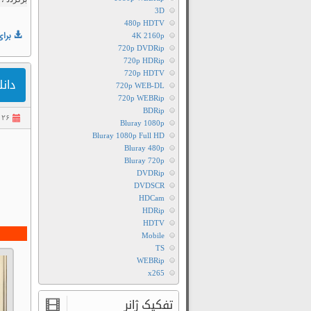
3D
480p HDTV
برای
4K 2160p
720p DVDRip
720p HDRip
720p HDTV
دانلود
720p WEB-DL
720p WEBRip
BDRip
۲۶ تیر ۱۴۰۵
Bluray 1080p
Bluray 1080p Full HD
Bluray 480p
Bluray 720p
DVDRip
DVDSCR
HDCam
HDRip
HDTV
Mobile
TS
WEBRip
x265
تفکیک ژانر