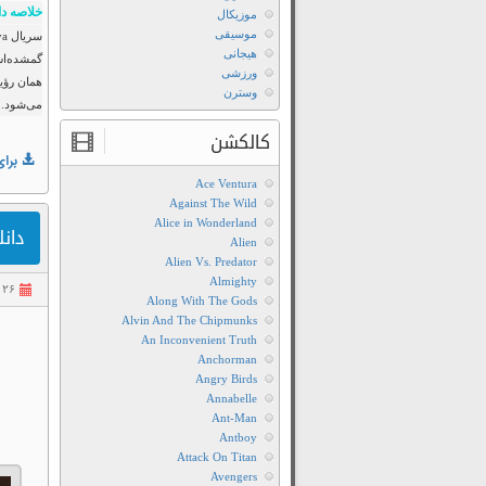
خلاصه دا
موزیکال
موسیقی
هیجانی
گمشده‌اش،
ورزشی
همان رؤیا
وسترن
می‌شود. 
کالکشن
برای
Ace Ventura
Against The Wild
Alice in Wonderland
دانل
Alien
Alien Vs. Predator
Almighty
۲۶ تیر ۱۴۰۵
Along With The Gods
Alvin And The Chipmunks
An Inconvenient Truth
Anchorman
Angry Birds
Annabelle
Ant-Man
Antboy
Attack On Titan
Avengers