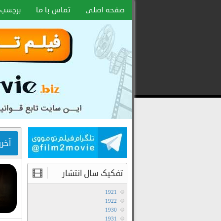
صفحه اصلی
تماس با ما
برچسب 
دانلود
رایگان
فیلم
و
سریال
با
لینک
آخر
مستقیم
تفکیک سال انتشار
1921
1922
1930
1931