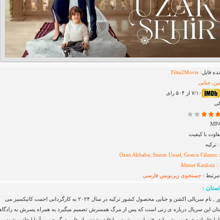
ده فایل:
Film2Movie
ن, جنایی
۷/۱۰ از ۵۰۴ رای
کی
اوت با کیفیت
ترکیه
:
Ozan Akbaba, Sinem Ünsal, Gonca Cilasun
:
Ahmet Katiksiz
مرتبط :
جستجوی زیرنویس
فارسی
ستان :
شهری دور , نام سریالی اکشن و جنایی محصول کشور ترکیه در سال ۲۰۲۴ به کارگردانی احمت کاتیکسیز می
تان این سریال درباره ی زنی است که پس از مرگ همسرش تصمیم میگیرد به همراه پسرش به زادگا
اما خانواده ی همسرش مانع رفتن او می شود و با فاش شدن راز هایی درگیری بین آنها ایجاد میشود…