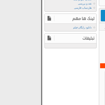
Out
نقد و بررسی
2026
هاردساب فارسی
با
لینک ها مهم
دوبله
فارسی
دانلود رایگان فیلم
دانلود
ل
Film2Movie
فیلم
تبلیغات
دانلود
The
رایگان
Get
سریال
Out
Uzak
2026
Sehir
با
2024
زیرنویس
دانلود
فارسی
رایگان
دانلود
سریال
فیلم
شهری
The
دور
Get
2024
Out
دانلود