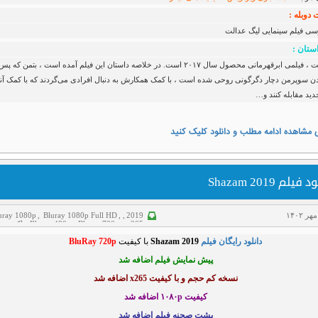
دوبله :
رسی فیلم سینمایی لیگ عدالت
ستان :
لیگ عدالت ، فیلمی ابرقهرمانی محصول سال ۲۰۱۷ است. در خلاصه داستان این فیلم آمده است ، بتمن که پ
 سوپرمن دچار دگرگونی روحی شده است ، با کمک همکارش به دنبال افرادی می‌گردند که با کمک آنها
ید مقابله کنند و…
 مشاهده ادامه مطلب و دانلود کلیک کنید
فیلم Shazam 2019
uray 1080p
,
Bluray 1080p Full HD
,
,
2019
x265
,
Bluray 720p
,
Bluray 480p
,
اکشن
,
پشت صحنه
,
پیش نمایش
,
دانلود فیلم
,
علمی تخی
دانلود رایگان فیلم
Shazam 2019
با کیفیت
BluRay 720p
فانتزی
,
فیلم دوبله فارسی
,
کمدی
,
ماجراجویی
پیش نمایش فیلم اضافه شد
نسخه کم حجم و با کیفیت x265 اضافه شد
کیفیت ۱۰۸۰p اضافه شد
پشت صحنه فیلم اضافه شد