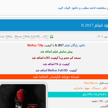
 مشاهده ادامه مطلب و دانلود کلیک کنید
 فیلم It 2017
uray 1080p
,
Bluray 1080p Full HD
,
,
2017
x265
,
It
,
Bluray 720p
,
Bluray 480p
,
پش
صحنه
,
پیش نمایش
,
ترسناک
,
دانلود فیلم
,
غم انگ
دانلود رایگان فیلم
It 2017
با کیفیت
BluRay 720p
ماجراجویی
,
هیجانی
پیش نمایش فیلم اضافه شد
نسخه کم حجم و با کیفیت x265 اضافه شد
کیفیت ۴۸۰p اضافه شد
کیفیت BluRay Full HD اضافه شد
نسخه دوبله فارسی اضافه شد
ده فایل:
Film2Movie
انگیز , ترسناک , مهیج , ماجرایی
 رای
۱ دقیقه
نگلیسی