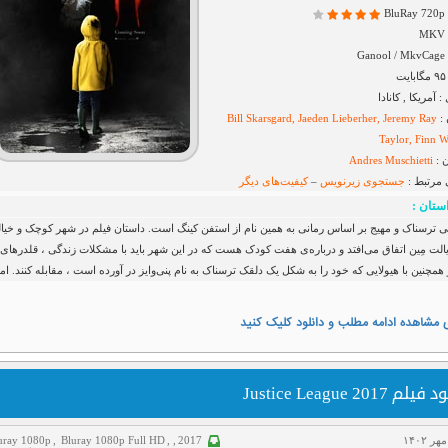
B
G
آمریکا , کانادا
 :
Bill Skarsgard, Jaeden Lieberher, Jeremy Ray
Taylor, Finn 
 :
Andres Muschietti
 مرتبط :
جستجوی زیرنویس
–
کیفیت‌های دیگر
ستان :
می ترسناک و مهیج بر اساس رمانی به همین نام از استفن کینگ است. داستان فیلم در شهر کوچک و خیا
یالت مِین اتفاق می‌افتد و درباره‌ی هفت کودک هست که در این شهر باید با مشکلات زندگی ، قلدرهای
مچنین با هیولایی که خود را به شکل یک دلقک ترسناک به نام پنی‌وایز در آورده است ، مقابله کنند. ام
 مشاهده ادامه مطلب و دانلود کلیک کنید
لم Justice League 2017
uray 1080p
,
Bluray 1080p Full HD
,
,
2017