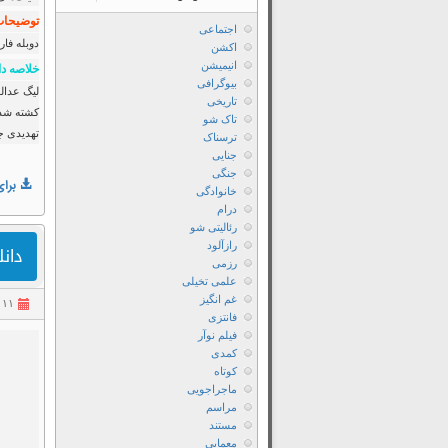
توضیحات 
اجتماعی
دوبله فا
اکشن
انیمیشن
خلاصه دا
بیوگرافی
تاریخی
کشته شدن
تاک شو
تهدیدی جد
ترسناک
جنایی
جنگی
برای
خانوادگی
درام
رئالیتی شو
رازآلود
دانلود 
رزمی
علمی تخیلی
غم انگیز
۱۱ مهر ۱۴۰۲
فانتزی
فیلم نوآر
کمدی
کوتاه
ماجراجویی
مراسم
مستند
معمایی