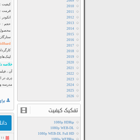
2009
کیفیت : luRay 720p
2010
فرمت : MKV
2011
2012
انکودر : anool / MkvCage
2013
حجم : ۹۵۰ مگابایت
2014
محصول : 
2015
ستارگان
2016
Wolfhard
2017
کارگردان
2018
2019
لینک‌های
2020
خلاصه دا
2021
آن ، فیل
2022
دِری در ا
2023
مدرسه و ه
2024
2025
2026
برای
تفکیک کیفیت
دانلود فی
1080p HDRip
1080p WEB-DL
1080p WEB-DL Full HD
۱۱ مهر ۱۴۰۲
1080p WEBRip