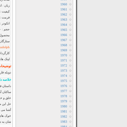
1960
زبان : ا
1961
کیفیت : luRay 720p
1962
فرمت : MKV
1963
انکودر : vCage / ShAaNiG / Ganool
1964
حجم : ۹۰۰ مگابایت
1965
1966
محصول : 
1967
ستارگان
1968
Rudolph
1969
کارگردان
1970
لینک ها
1971
1972
توضیحات 
1973
دوبله فا
1974
خلاصه دا
1975
1976
داستان فی
1977
ساکنان آن
1978
خلق و خو
1979
حل این مش
1980
آشنا می 
1981
1982
1983
شان به دن
1984