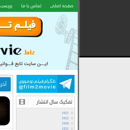
صفحه اصلی
تماس با ما
برچسب 
دانلود
رایگان
فیلم
و
سریال
با
لینک
آخر
مستقیم
تفکیک سال انتشار
1921
1922
1930
1931