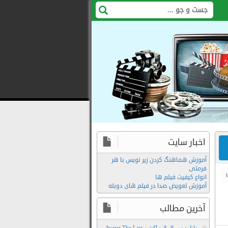
اخبار سایت
آموزش هماهنگ کردن زیر نویس با هر
فرمتی
انواع کیفیت فیلم ها
آموزش تعویض صدا در فیلم های دوبله
آخرین مطالب
دانلود سریال لایو اکشن Avatar The Last