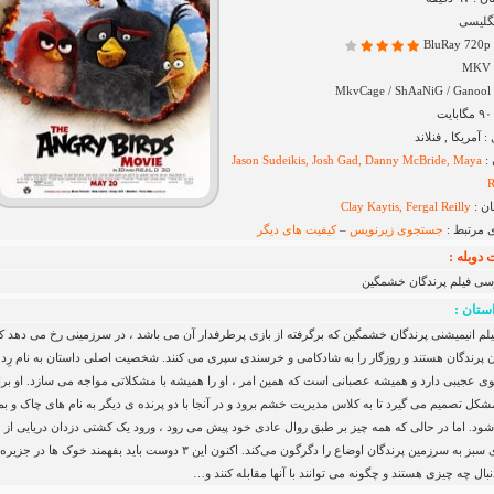
نگلیسی
B
Mk
آمریکا , فنلاند
 :
Jason Sudeikis, Josh Gad, Danny McBride, Maya
ان :
Clay Kaytis, Fergal Reilly
ی مرتبط :
جستجوی زیرنویس
–
کیفیت های دیگر
دوبله :
رسی فیلم پرندگان خشمگین
ستان :
لم انیمیشنی پرندگان خشمگین که برگرفته از بازی پرطرفدار آن می باشد ، در سرزمینی رخ می‌ دهد ک
 پرندگان هستند و روزگار را به شادکامی و خرسندی سپری می‌ کنند. شخصیت اصلی داستان به نام رِد
ی عجیبی دارد و همیشه عصبانی است که همین امر ، او را همیشه با مشکلاتی مواجه می‌ سازد. او بر
کل تصمیم می گیرد تا به کلاس مدیریت خشم برود و در آنجا با دو پرنده ی دیگر به نام های چاک و ب
شود. اما در حالی که همه چیز بر طبق روال عادی خود پیش می رود ، ورود یک کشتی دزدان دریایی از
خوک‌ های سبز به سرزمین پرندگان اوضاع را دگرگون می‌کند. اکنون این ۳ دوست باید بفهمند خوک ها در جزیره
بال چه چیزی هستند و چگونه می توانند با آنها مقابله کنند و…