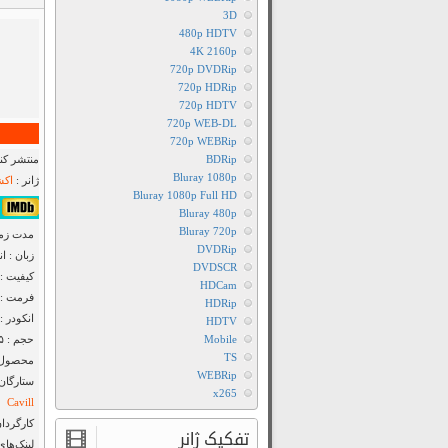
3D
480p HDTV
4K 2160p
720p DVDRip
720p HDRip
720p HDTV
720p WEB-DL
720p WEBRip
BDRip
منتشر کنن
Bluray 1080p
ژانر :
اکش
Bluray 1080p Full HD
۶٫۴/۱۰ از ۳۵۲,۳۲۴
Bluray 480p
Bluray 720p
مدت زمان : ۱۹
DVDRip
زبان : ا
DVDSCR
کیفیت : luRay 720p
HDCam
فرمت : MKV
HDRip
انکودر : F2M
HDTV
Mobile
حجم : ۹۵۵ مگابایت
TS
محصول : 
WEBRip
ستارگان
x265
Cavill
کارگردان
تفکیک ژانر
لینک‌های