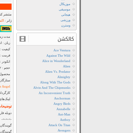
موزیکال
موسیقی
منتشر کنن
هیجانی
ورزشی
ژانر :
اکش
وسترن
۷٫۲/۱۰ از ۱۵۲,۸۶۶
مدت زمان : ۳۲
کالکشن
زبان : ا
کیفیت : luRay 720p
Ace Ventura
فرمت : MKV
Against The Wild
Alice in Wonderland
انکودر : kvCage
Alien
حجم : ۱٫۲ گیگابایت
Alien Vs. Predator
محصول :
Almighty
ستارگان
Along With The Gods
r Angel
Alvin And The Chipmunks
کارگردان
An Inconvenient Truth
Anchorman
لینک‌های
Angry Birds
توضیحات 
Annabelle
دوبله فار
Ant-Man
-=-=-=-
Antboy
Attack On Titan
گویندگان 
Avengers
گویندگان