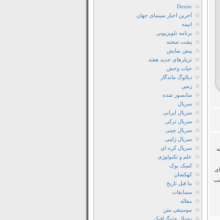
Angry
Dexter
Birds
آخرین اخبار سینمای جهان
انیمه
Movie
برنامه تلویزیونی
2016
پشت صحنه
دانلود
پیش نمایش
تریلرهای جدید هفته
فیلم
حیات وحش
The
دیالوگ ماندگار
Angry
زمین
Birds
سانسور شده
سریال
Movie
سریال ایرانی
2016
سریال ترکی
دانلود
سریال چینی
سریال ژاپنی
فیلم
سریال کره ای
ه
The
علم و تکنولوژی
Angry
کمیک بوک
ای
Birds
کهکشان
مب
ما قبل تاریخ
Movie
مسابقات
2016
مقاله
با
موسیقی متن
نشنال جئوگرافیک