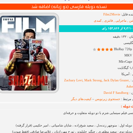
نسخه دوبله فارسی (دو زبانه) اضافه شد
ده فایل:
Film2Movie
ن , ماجرایی , فانتزی , کمدی
 رای
۱ دقیقه
نگلیسی
B
M
 آمریکا
 :
Zachary Levi, Mark Strong, Jack Dylan Grazer,
Ashe
 :
David F Sandberg
 مرتبط :
جستجوی زیرنویس
–
کیفیت‌های دیگر
دوبله :
سی فیلم سینمایی شزم با دو دوبله متفاوت و حرفه‌ای
دوبله اول : منوچهر زنده‌دل ، سعید شیخ‌زاده ، شایان شامبیاتی ، امیر حکیمی (قرار گرفته)
 دوبله دوم : سعید مظفری ، چنگیز جلیلوند ، تورج مهرزادیان ، غلامرضا صادقی (فقط صوت)