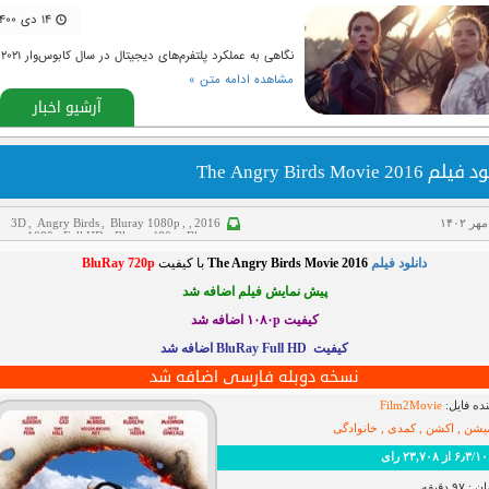
۱۴ دی ۱۴۰۰
نگاهی به عملکرد پلتفرم‌های دیجیتال در سال کابوس‌وار ۲۰۲۱
مشاهده ادامه متن »
آرشیو اخبار
 The Angry Birds Movie 2016
3D
,
Angry Birds
,
Bluray 1080p
,
,
2016
luray 1080p Full HD
,
Bluray 480p
,
Bluray
x265
,
720p
,
اکشن
,
انیمیشن
,
پشت صحنه
,
پی
دانلود فیلم
The Angry Birds Movie 2016
با کیفیت
BluRay 720p
نمایش
,
خانوادگی
,
دانلود فیلم
,
فیلم دوبله فارسی
کمدی
پیش نمایش فیلم اضافه شد
کیفیت ۱۰۸۰p اضافه شد
کیفیت BluRay Full HD اضافه شد
نسخه دوبله فارسی اضافه شد
ده فایل:
Film2Movie
میشن , اکشن , کمدی , خانوادگی
رای
۹ دقیقه