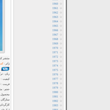
1960
1961
1962
1963
1964
1965
1966
1967
1968
1969
1970
1971
1972
منتشر کنن
1973
ژانر :
کمد
1974
1975
زبان : تر
1976
1977
کیفیت :
1978
فرمت : MP4
1979
حجم : متف
1980
محصول : 
1981
ستارگان 
1982
کارگردان 
1983
1984
لینک‌های 