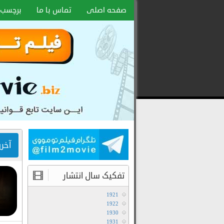
صفحه اصلی
تماس با ما
برچسب 
دانلود
رایگان
فیلم
و
سریال
با
لینک
آخر
مستقیم
تفکیک سال انتشار
1921
1922
1930
1931