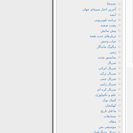
سریال
Dexter
همه
آخرین اخبار سینمای جهان
انیمه
جا
برنامه تلویزیونی
تو
پشت صحنه
2019
پیش نمایش
تریلرهای جدید هفته
دانلود
حیات وحش
سریال
دیالوگ ماندگار
Her
زمین
Yarde
سانسور شده
سریال
Sen
سریال ایرانی
2019
سریال ترکی
دانلود
سریال چینی
سریال ژاپنی
سریال
سریال کره ای
Her
علم و تکنولوژی
Yarde
کمیک بوک
Sen
کهکشان
ما قبل تاریخ
2019
مسابقات
با
مقاله
دوبله
موسیقی متن
نشنال جئوگرافیک