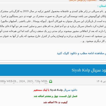
ستان :
همه جا تو , نام سریالی در ژانر های کمدی و عاشقانه محصول کشور ترکیه در سال 2019 به کار
 ولکان اوزگوموش می باشد.نویسندگی این سریال به صورت مشترک بر عهده ی دنیز یسیلگون و اسرا 
وده است.از بازیگران این سریال میتوان به فورکان آندیچ , آیبوکه پوساتا , علی یاغچی , آصلیهان مالبورا و
ن اشاره کرد.داستان سریال درباره ی دو آدم لجباز به نام های دمیر و سلین است.هر دو آنها ادعای مالک
ا دارند که بعد از اتفاقاتی مجبور میشوند برای مدتی زیر یک سقف زندگی کنند.اما این هم‌خانه شدن آنها
این نمیشود که دست از لجبازی بردارند و اوضاع زمانی از کنترل خارج میشود که یکی از آنها به عنوان مد
 کار دیگری میشود , و…
 مشاهده ادامه مطلب و دانلود کلیک کنید
 سریال Siyah Kalp
1080p WEB-DL
,
2024
,
2025
,
720p WEB-
DL
,
درام
,
سانسور شده
,
سریال
,
سریال تر
سریال دوبله فارسی
دانلود سریال
Siyah Kalp
با لینک مستقیم
فصل اول قسمت چهل و هشتم اضافه شد
کیفیت ۴۸۰p اضافه شد