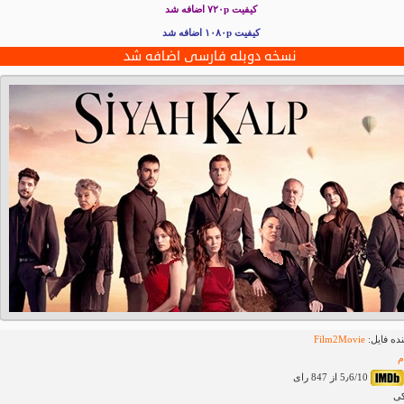
کیفیت ۷۲۰p
اضافه شد
کیفیت ۱۰۸۰p اضافه شد
نسخه دوبله فارسی اضافه شد
ده فایل:
Film2Movie
م
5٫6/10 از 847 رای
کی