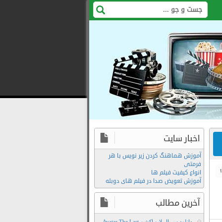
اخبار سایت
آموزش هماهنگ کردن زیر نویس با هر
فرمتی
انواع کیفیت فیلم ها
آموزش تعویض صدا در فیلم های دوبله
آخرین مطالب
دانلود سریال لایو اکشن Avatar The Last