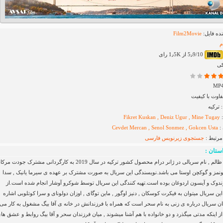
ده فایل:
Film2Movie
م
5٫9/10 از 1٫5K رای
کی
اوت با کیفیت
ترکیه
:
Fikret Kuskan , Deniz Ugur , Mine Tugay
:
Cevdet Mercan , Senol Sonmez , Gokcen Usta
مرتبط :
جستجوی زیرنویس
فارسی
ستان :
استانبول ظالم , نام سریالی در ژانر درام محصول کشور ترکیه در سال 2019 به کارگردانی مشترک جودت 
مز و گوکچن اوستا می باشد.نویسندگی این سریال به صورت مشترک بر عهده ی سیرما یانیک , سدا
وندوک و آیسون اردوغان بوده است.تهیه کنندگی این سریال توسط شوکرو آوشار انجام شده است.از
این سریال میتوان به فیکرت کوسکان , دنیز اوگور , ماین توگای , اوزان دولونای و سرا کوتلوبی اشاره
ان سریال درباره ی زنی به نام سحر است که همراه با فرزندانش در خانه ی آقا بیگ مشغول به کار می
ز اینکه مدتی میگذرد و دو خانواده با هم آشنا میشوند , میان فرزندان سحر و آقا بیگ روابط و عشق ها