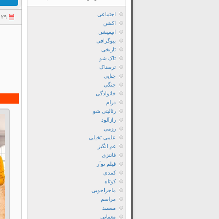
اجتماعی
۲۹ تیر ۱۴۰۵
اکشن
انیمیشن
بیوگرافی
تاریخی
تاک شو
ترسناک
جنایی
جنگی
خانوادگی
درام
رئالیتی شو
رازآلود
رزمی
علمی تخیلی
غم انگیز
فانتزی
فیلم نوآر
کمدی
کوتاه
ماجراجویی
مراسم
مستند
معمایی