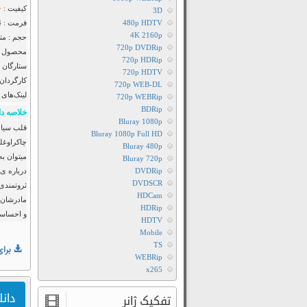
کیفیت :
3D
480p HDTV
فرمت : MP4
4K 2160p
حجم : متف
720p DVDRip
محصول : 
720p HDRip
ستارگان 
720p HDTV
کارگردان 
720p WEB-DL
لینک‌های 
720p WEBRip
BDRip
خلاصه دا
Bluray 1080p
Bluray 1080p Full HD
چاکراوغلو
Bluray 480p
میتوان به
Bluray 720p
DVDRip
درباره ی
DVDSCR
ثروتمندی
HDCam
مادرشان ر
HDRip
و احساسا
HDTV
Mobile
TS
برای
WEBRip
x265
دانلود 
تفکیک ژانر