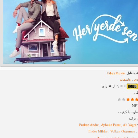
ده فایل:
Film2Movie
ی , عاشقانه
7٫1/10 از 3k رای
کی
اوت با کیفیت
ترکیه
:
Furkan Andic , Aybuke Pusat , Ali Yagci
:
Ender Mihlar , Volkan Ozgumus
مرتبط :
جستجوی زیرنویس
فارسی