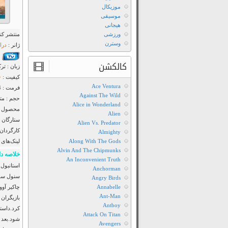
موزیکال
موسیقی
هیجانی
ورزشی
منتشر کنن
وسترن
ژانر :
درا
کالکشن
زبان : تر
کیفیت :
Ace Ventura
فرمت : MP4
Against The Wild
حجم : متف
Alice in Wonderland
محصول : 
Alien
ستارگان 
Alien Vs. Predator
کارگردان 
Almighty
Along With The Gods
لینک‌های 
Alvin And The Chipmunks
خلاصه دا
An Inconvenient Truth
Anchorman
سنول سون
Angry Birds
Annabelle
چاکیر آو
Ant-Man
بازیگران 
Antboy
کرد.داست
Attack On Titan
شود.بعد ا
Avengers