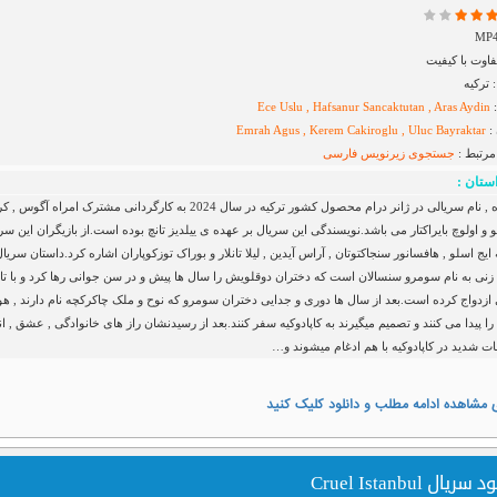
اوت با کیفیت
ترکیه
:
Ece Uslu , Hafsanur Sancaktutan , Aras Aydin
:
Emrah Agus , Kerem Cakiroglu , Uluc Bayraktar
مرتبط :
جستجوی زیرنویس
فارسی
ستان :
قلب سیاه , نام سریالی در ژانر درام محصول کشور ترکیه در سال 2024 به کارگردانی مشترک امراه آگوس 
 و اولوچ بایراکتار می باشد.نویسندگی این سریال بر عهده ی ییلدیز تانچ بوده است.از بازیگران این سر
 ایج اسلو , هافسانور سنجاکتوتان , آراس آیدین , لیلا تانلار و بوراک توزکوپاران اشاره کرد.داستان سریا
 زنی به نام سومرو سنسالان است که دختران دوقلویش را سال ها پیش و در سن جوانی رها کرد و با تا
 ازدواج کرده است.بعد از سال ها دوری و جدایی دختران سومرو که نوح و ملک چاکرکچه نام دارند , ه
ا پیدا می کنند و تصمیم میگیرند به کاپادوکیه سفر کنند.بعد از رسیدنشان راز های خانوادگی , عشق , ان
ت شدید در کاپادوکیه با هم ادغام میشوند و…
 مشاهده ادامه مطلب و دانلود کلیک کنید
سریال Cruel Istanbul