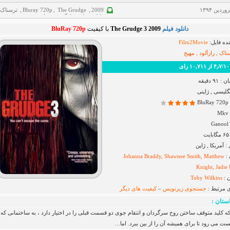
2009
,
The Grudge
,
Bluray 720p
,
ترسناک
دانلود فیلم
,
رازآلود
,
هیجانی
دانلود فیلم
The Grudge 3 2009
با کیفیت
BluRay 720p
ده فایل:
Film2Movie
ناک , رازآلود , مهیج
رای
۹ دقیقه
نگلیسی , ژاپنی
B
G
آمریکا , ژاپن
 :
Johanna Braddy, Shawnee Smith, Matthew
Knight, Jadie
 :
Toby Wilkins
ی مرتبط :
جستجوی زیرنویس
–
کیفیت های دیگر
ستان :
کلید متوقف ساختن روح سرگردان و انتقام جوی دو قسمت قبلی را در اختیار دارد ، به ساختمانی که 
ست می رود تا برای همیشه آن را از بین ببرد. اما…