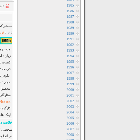
1985
۲ فروردین ۱۳۹۴
1986
1987
1988
منتشر کنن
1989
ژانر :
ترس
1990
1991
۴٫۷/۱۰ از ۱۰,۷۱۱ 
1992
مدت زمان : ۱
1993
زبان : ا
1994
1995
کیفیت : luRay 720p
1996
فرمت : Mkv
1997
انکودر : anool
1998
حجم : ۶۵۰ مگابایت
1999
محصول : 
2000
ستارگان
2001
2002
 Hobson
2003
کارگردان
2004
لینک ها
2005
خلاصه دا
2006
2007
شخصی که 
2008
در آنجا ه