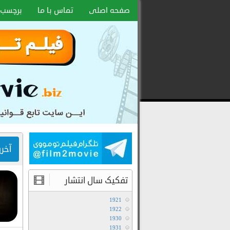
صفحه اصلی
تماس با ما
برچسب 
دانلود
رایگان
فیلم
و
سریال
با
لینک
آخر
مستقیم
تفکیک سال انتشار
1921
1922
1930
1931