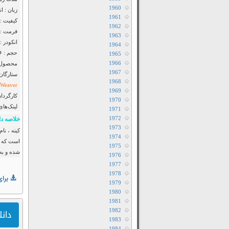
1960
زبان : ا
1961
کیفیت : luRay 720p
1962
فرمت : mkv
1963
انکودر : F2M
1964
حجم : ۷۵۶ مگابایت
1965
1966
محصول : 
1967
ستارگان
1968
 Weaver
1969
کارگردان
1970
لینک‌های
1971
1972
خلاصه دا
1973
کینه ، نا
1974
است که ت
1975
شده و به
1976
1977
1978
برای
1979
1980
1981
1982
دانلود ف
1983
1984