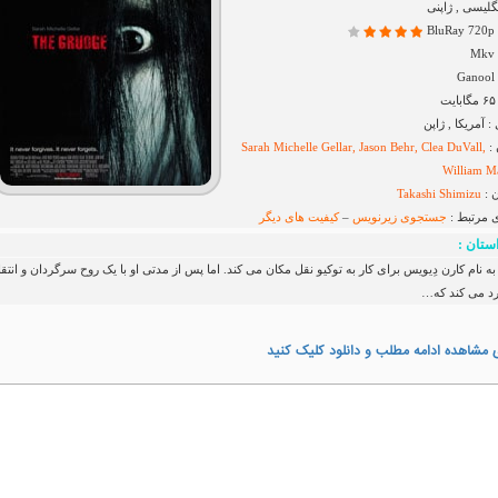
نگلیسی , ژاپنی
B
G
آمریکا , ژاپن
 :
Sarah Michelle Gellar, Jason Behr, Clea DuVall,
William M
 :
Takashi Shimizu
ی مرتبط :
جستجوی زیرنویس
–
کیفیت های دیگر
ستان :
ه نام کارن دِیویس برای کار به توکیو نقل مکان می کند. اما پس از مدتی او با یک روح سرگردان و انتقا
د می کند که…
 مشاهده ادامه مطلب و دانلود کلیک کنید