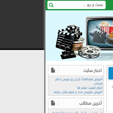
اخبار سایت
آموزش هماهنگ کردن زیر نویس با هر
فرمتی
انواع کیفیت فیلم ها
آموزش تعویض صدا در فیلم های دوبله
آخرین مطالب
دانلود سریال لایو اکشن Avatar The Last