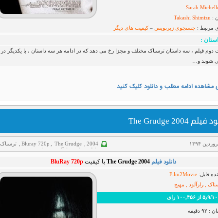
Sarah Michell
 :
Takashi Shimizu
ی مرتبط :
جستجوی زیرنویس
–
کیفیت های دیگر
ستان :
دوم فیلم ، سه داستان ترسناک مختلف و مجزا رخ می دهد که در ادامه هر سه داستان ، با یکدیگر در 
ی شوند و…
 مشاهده ادامه مطلب و دانلود کلیک کنید
یلم The Grudge 2004
2004
,
The Grudge
,
Bluray 720p
,
ترسناک
دانلود فیلم
,
رازآلود
,
هیجانی
دانلود فیلم
The Grudge 2004
با کیفیت
BluRay 720p
ده فایل:
Film2Movie
ناک , رازآلود , مهیج
 رای
۹ دقیقه