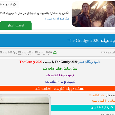
۱۴ دی ۱۴۰۰
نگاهی به عملکرد پلتفرم‌های دیجیتال در سال کابوس‌وار ۲۰۲۱
مشاهده ادامه متن »
آرشیو اخبار
یلم The Grudge 2020
Bluray 1080p
,
Bluray 480p
,
Bluray
,
2020
The Grudge
,
Mobile
,
720p
,
پیش نمایش
,
ترسناک
,
دانلود فیلم
,
رازآلود
,
سانسور شده
,
فیل
دانلود رایگان فیلم
The Grudge 2020
با کیفیت
The Grudge 2020
دوبله فارسی
,
هاردساب فارسی
,
هیجانی
پیش نمایش فیلم اضافه شد
کیفیت ۴۸۰p
اضافه شد
کیفیت ۱۰۸۰p اضافه شد
نسخه دوبله فارسی اضافه شد
ده فایل:
Film2Movie
ناک , رازآلود , مهیج
رای
۹ دقیقه