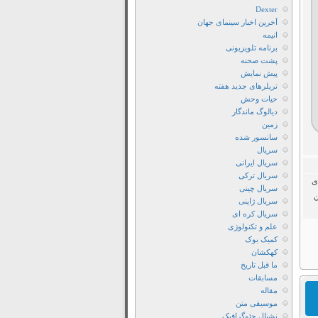
دانلود
Dexter
زیرنویس
آخرین اخبار سینمای جهان
انیمه
فارسی
برنامه تلویزیونی
فیلم
پشت صحنه
The
پیش نمایش
تریلرهای جدید هفته
Grudge
حیات وحش
2020
دیالوگ ماندگار
دانلود
زمین
فیلم
سانسور شده
سریال
The
سریال ایرانی
Grudge
سریال ترکی
ی
دانلود
سریال چینی
ن
سریال ژاپنی
فیلم
سریال کره ای
The
علم و تکنولوژی
Grudge
کمیک بوک
2020
کهکشان
ما قبل تاریخ
دانلود
مسابقات
فیلم
مقاله
The
موسیقی متن
نشنال جئوگرافیک