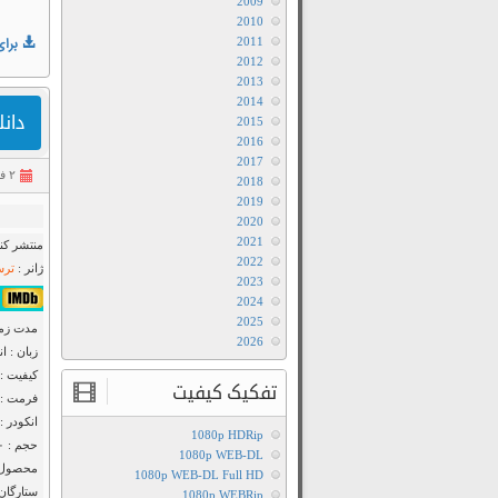
2009
2010
2011
برای
2012
2013
2014
دانلود ف
2015
2016
2017
۲ فروردین ۱۳۹۴
2018
2019
2020
2021
منتشر کنن
2022
ژانر :
ترس
2023
۴٫۹/۱۰ از ۳۴,۱۶۴ 
2024
2025
مدت زمان : ۰۸
2026
زبان : ا
کیفیت : luRay 720p
تفکیک کیفیت
فرمت : Mkv
انکودر : anool
1080p HDRip
حجم : ۸۰۰ مگابایت
1080p WEB-DL
محصول : 
1080p WEB-DL Full HD
ستارگان
1080p WEBRip