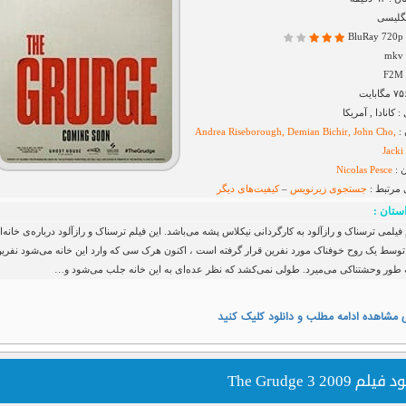
نگلیسی
B
کانادا , آمریکا
 :
Andrea Riseborough, Demian Bichir, John Cho,
Jacki
 :
Nicolas Pesce
 مرتبط :
جستجوی زیرنویس
–
کیفیت‌های دیگر
ستان :
م فیلمی ترسناک و رازآلود به کارگردانی نیکلاس پشه می‌باشد. این فیلم ترسناک و رازآلود درباره‌ی خانه‌ا
وسط یک روح خوفناک مورد نفرین قرار گرفته است ، اکنون هرک سی که وارد این خانه می‌شود نفری
 طور وحشتناکی می‌میرد. طولی نمی‌کشد که نظر عده‌ای به این خانه جلب می‌شود و…
 مشاهده ادامه مطلب و دانلود کلیک کنید
یلم The Grudge 3 2009