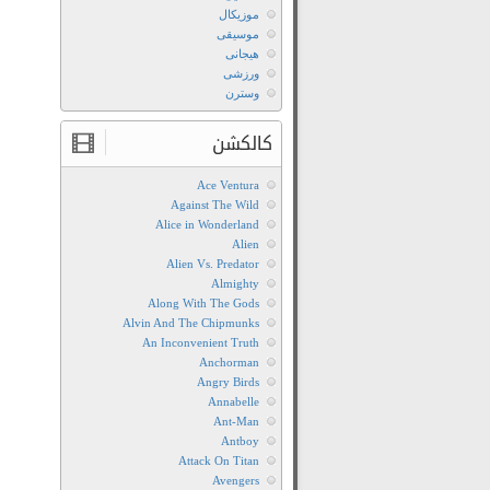
موزیکال
موسیقی
هیجانی
ورزشی
وسترن
کالکشن
Ace Ventura
Against The Wild
Alice in Wonderland
Alien
Alien Vs. Predator
Almighty
Along With The Gods
Alvin And The Chipmunks
An Inconvenient Truth
Anchorman
Angry Birds
Annabelle
Ant-Man
Antboy
Attack On Titan
Avengers