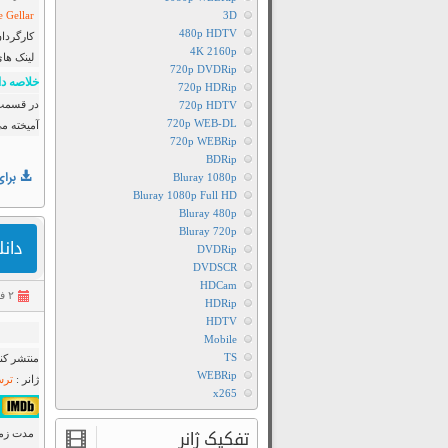
e Gellar
3D
480p HDTV
کارگردان
4K 2160p
لینک ها
720p DVDRip
خلاصه دا
720p HDRip
در قسمت 
720p HDTV
720p WEB-DL
آمیخته م
720p WEBRip
BDRip
برای
Bluray 1080p
Bluray 1080p Full HD
Bluray 480p
Bluray 720p
دانلود ف
DVDRip
DVDSCR
HDCam
۲ فروردین ۱۳۹۴
HDRip
HDTV
Mobile
TS
منتشر کنن
WEBRip
ژانر :
ترس
x265
۵٫۹/۱۰ از ۱۰۰,۴۵۶
تفکیک ژانر
مدت زمان : ۲