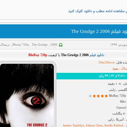
 مشاهده ادامه مطلب و دانلود کلیک کنید
یلم The Grudge 2 2006
2006
,
The Grudge
,
Bluray 720p
,
ترسناک
دانلود فیلم
,
هیجانی
دانلود فیلم
The Grudge 2 2006
با کیفیت
BluRay 720p
ده فایل:
Film2Movie
ناک , مهیج
رای
۱ دقیقه
نگلیسی , ژاپنی
B
G
آمریکا , ژاپن
 :
Amber Tamblyn, Edison Chen, Arielle Kebbel,