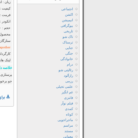
زبان : ا
کیفیت : luRay 720p
اجتماعی
اکشن
فرمت : Mkv
انیمیشن
انکودر : anool
بیوگرافی
حجم : ۶۵۰ مگابایت
تاریخی
محصول : 
تاک شو
ستارگان
ترسناک
apother
جنایی
جنگی
کارگردان
خانوادگی
لینک ها
درام
خلاصه دا
رئالیتی شو
پرستاری ب
رازآلود
رزمی
جو برخور
علمی تخیلی
غم انگیز
برای
فانتزی
فیلم نوآر
کمدی
کوتاه
ماجراجویی
مراسم
مستند
معمایی