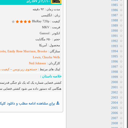
Rising
نقد و بررسی
2014
هاردساب فارسی
دانلود
لینک ها مهم
فیلم
Starship
دانلود رایگان فیلم
Rising
2014
تبلیغات
دانلود
فیلم
Starship
Rising
2014
با
 به نابود کردن جهان کل می باشد. اما
زیرنویس
کند ، جنگی نفس گیر رخ می دهد که…
فارسی
دانلود
فیلم
Starship
Rising