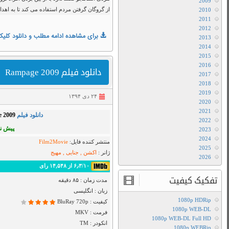
با
زیرنویس
فارسی
دانلود
فیلم
Rampage
Capital
Punishment
,
Rampage
,
Bluray 720p
,
اکشن
,
پیش
2014
,
جنایی
,
دانلود فیلم
,
هیجانی
دانلود
با
BluRay 720
رايگان
لینک
د
فيلم
مستقیم
Rampage
2009
دانلود
فیلم
Rampage
2009
دانلود
فیلم