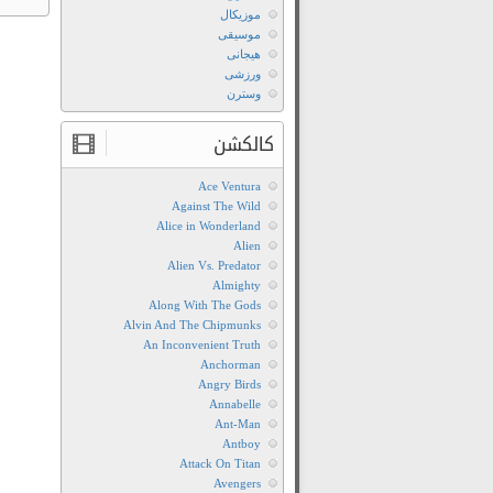
موزیکال
موسیقی
هیجانی
ورزشی
وسترن
کالکشن
Ace Ventura
Against The Wild
Alice in Wonderland
Alien
Alien Vs. Predator
Almighty
Along With The Gods
Alvin And The Chipmunks
An Inconvenient Truth
Anchorman
Angry Birds
Annabelle
Ant-Man
Antboy
Attack On Titan
Avengers