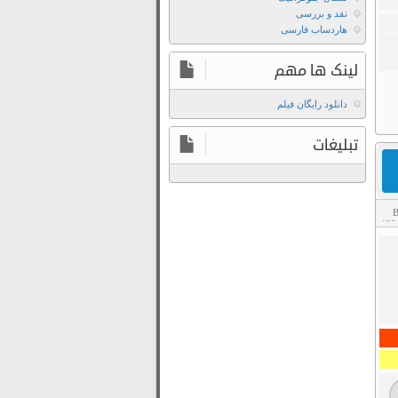
Galaxy
نقد و بررسی
با
هاردساب فارسی
لینک
مستقیم
لینک ها مهم
دانلود رایگان فیلم
تبلیغات
B
480
Download
ی
Film
Guardians
Of
The
Galaxy
2014
Guardians