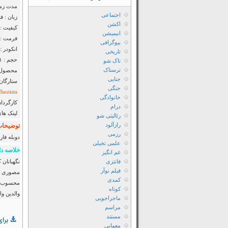
مدت زمان : ۳۶
اجتماعی
زبان : ف
اکشن
کیفیت : luRay 720p
انیمیشن
فرمت : MKV
بیوگرافی
انکودر : F2M
تاریخی
حجم : ۱٫۱ گیگابایت
تاک شو
ترسناک
محصول : آ
جنایی
ستارگان
جنگی
Bautista
خانوادگی
کارگردان
درام
لینک ها
رئالیتی شو
رازآلود
توضیحات 
رزمی
دوبله فار
علمی تخیلی
خلاصه دا
غم انگیز
فانتزی
فیلم نوآر
کمدی
محسوب می‌
کوتاه
والدین وا
ماجراجویی
مراسم
مستند
برای
معمایی