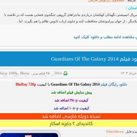
 مرتبط :
جستجوی زیرنویس
فارسی
ستان :
ریال انیمیشنی نگهبانان کهکشان درباره‌ی ماجراهای گروهی جنگجوی فضایی هست که در تلاشند با
دیگر ، از جهان پیرامونشان محافظت کنند و جلوی ارباب تانوس ظالم را هم بگیرند. اما…
 مشاهده ادامه مطلب و دانلود کلیک کنید
 Guardians Of The Galaxy 2014
2014
,
۲۵۰ فیلم برتر
,
Bluray
,
luray 1080p
p
,
Bluray 720p
,
Guardians Of The Galaxy
,
Mobile
,
اکشن
,
دانلود فیلم
,
سانسور شده
,
علم
دانلود رایگان فیلم
Guardians Of The Galaxy 2014
با کیفیت
BluRay 720p
تخیلی
,
فیلم دوبله فارسی
,
کمدی
,
ماجراجویی
پیش نمایش فیلم اضافه شد
کیفیت ۴۸۰p
اضافه شد
کیفیت ۱۰۸۰p اضافه شد
نسخه دوبله فارسی اضافه شد
کاندیدای ۲ جایزه اسکار
ده فایل:
Film2Movie