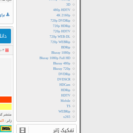
3D
480p HDTV
برای
4K 2160p
720p DVDRip
720p HDRip
720p HDTV
دانلود فیلم 7
720p WEB-DL
720p WEBRip
BDRip
۳ دی ۱۳۹۹
Bluray 1080p
Bluray 1080p Full HD
Bluray 480p
Bluray 720p
DVDRip
DVDSCR
HDCam
HDRip
HDTV
Mobile
TS
WEBRip
منتشر کنن
x265
ژانر :
اکش
۷٫۶/۱۰ از ۵۶۲,۸۸۶
تفکیک ژانر