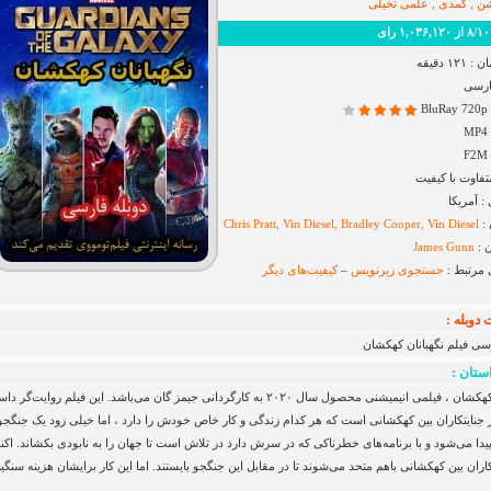
ن , کمدی , علمی تخیلی
 رای
۱ دقیقه
ارسی
B
فاوت با کیفیت
 آمریکا
 :
Chris Pratt, Vin Diesel, Bradley Cooper, Vin Diesel
 :
James Gunn
 مرتبط :
جستجوی زیرنویس
–
کیفیت‌های دیگر
دوبله :
سی فیلم نگهبانان کهکشان
ستان :
نگهبانان کهکشان ، فیلمی انیمیشنی محصول سال ۲۰۲۰ به کارگردانی جیمز گان می‌باشد. این فیلم روایت‌گر 
 جنایتکاران بین کهکشانی است که هر کدام زندگی و کار خاص خودش را دارد ، اما خیلی زود یک جنگج
ا می‌شود و با برنامه‌های خطرناکی که در سرش دارد در تلاش است تا جهان را به نابودی بکشاند. اکن
کاران بین کهکشانی باهم متحد می‌شوند تا در مقابل این جنگجو بایستند. اما این کار برایشان هزینه سنگی