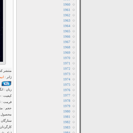
1960
1961
1962
1963
1964
1965
1966
1967
1968
1969
1970
1971
1972
منتشر کنن
1973
ژانر :
انی
1974
1975
زبان : ان
1976
1977
کیفیت : ۴۸۰p – x265 – ۷۲۰p
1978
فرمت : MP4
1979
حجم : متف
1980
محصول : ا
1981
ستارگان 
1982
کارگردان 
1983
1984