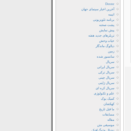
سریال
Dexter
Guardians
آخرین اخبار سینمای جهان
انیمه
Of
برنامه تلویزیونی
The
پشت صحنه
Galaxy
پیش نمایش
تریلرهای جدید هفته
دانلود
حیات وحش
سریال
دیالوگ ماندگار
Guardians
زمین
Of
سانسور شده
سریال
The
سریال ایرانی
Galaxy
سریال ترکی
با
سریال چینی
سریال ژاپنی
زیرنویس
سریال کره ای
فارسی
علم و تکنولوژی
دانلود
کمیک بوک
سریال
کهکشان
ما قبل تاریخ
Guardians
مسابقات
Of
مقاله
The
موسیقی متن
نشنال جئوگرافیک