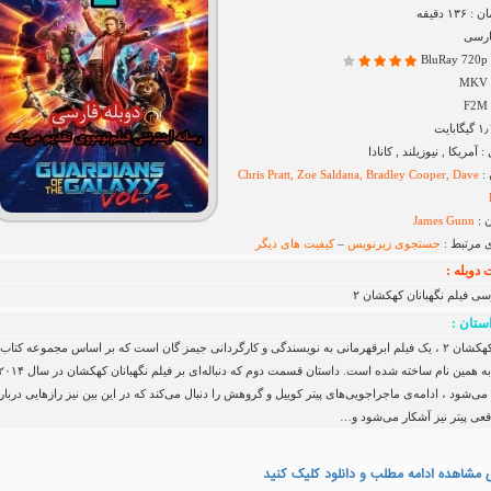
۱ دقیقه
ارسی
B
مریکا , نیوزیلند , کانادا
 :
Chris Pratt, Zoe Saldana, Bradley Cooper, Dave
 :
James Gunn
ی مرتبط :
جستجوی زیرنویس
–
کیفیت های دیگر
دوبله :
سی فیلم نگهبانان کهکشان ۲
ستان :
نگهبانان کهکشان ۲ ، یک فیلم ابرقهرمانی به نویسندگی و کارگردانی جیمز گان است که بر اساس مجموعه کتاب
مصوری به همین نام ساخته شده است. داستان قسمت دوم که دنباله‌ای بر فیلم نگهبانان کهکشان در سا
شود ، ادامه‌ی ماجراجویی‌های پیتر کوییل و گروهش را دنبال می‌کند که در این بین نیز رازهایی دربار
قعی پیتر نیز آشکار می‌شود و…
 مشاهده ادامه مطلب و دانلود کلیک کنید