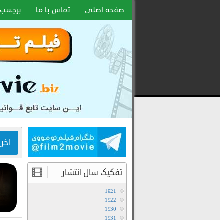
صفحه اصلی
تماس با ما
برچسب 
دانلود
رایگان
فیلم
و
سریال
با
لینک
آخر
مستقیم
تفکیک سال انتشار
1921
1922
1930
1931