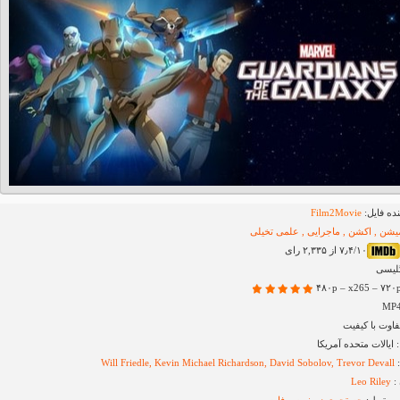
ده فایل:
Film2Movie
میشن , اکشن , ماجرایی , علمی تخیلی
۷٫۴/۱۰ از ۲,۳۳۵ رای
گلیسی
اوت با کیفیت
یالات متحده آمریکا
:
Will Friedle, Kevin Michael Richardson, David Sobolov, Trevor Devall
:
Leo Riley