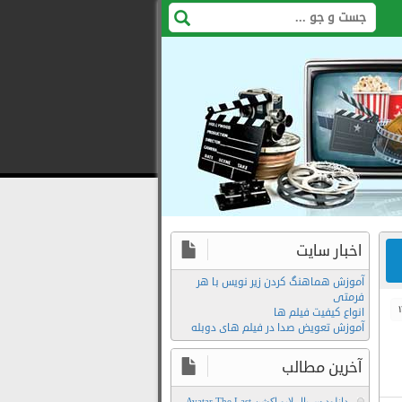
اخبار سایت
آموزش هماهنگ کردن زیر نویس با هر
فرمتی
انواع کیفیت فیلم ها
آموزش تعویض صدا در فیلم های دوبله
آخرین مطالب
دانلود سریال لایو اکشن Avatar The Last