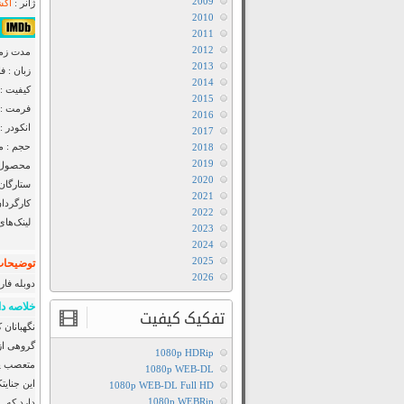
2009
ژانر :
اکش
2010
۸/۱۰ از ۱,۰۳۶,۱۲۰
2011
2012
مدت زمان : ۲۱
2013
زبان : ف
2014
کیفیت : luRay 720p
2015
فرمت : MP4
2016
انکودر : F2M
2017
حجم : مت
2018
2019
محصول :
2020
ستارگان
2021
کارگردان
2022
لینک‌های
2023
2024
2025
توضیحات 
2026
دوبله فار
خلاصه دا
تفکیک کیفیت
گروهی از
1080p HDRip
متعصب پید
1080p WEB-DL
این جنایت
1080p WEB-DL Full HD
1080p WEBRip
دارد که…