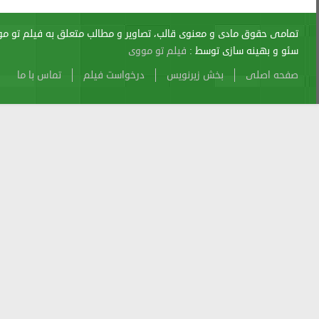
1989
سایت
اری از آن پیگرد قانونی دارد.
فیلم
و
سریال
sitemap
Atom
Cache
Search
Alexa
فيلم
Back
to
the
Future
Part
II
1989