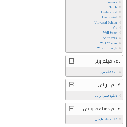
به
آینده
2
Back
To
The
Future
Part
II
1989
زیرنویس
فارسی
فیلم
Back
To
The
Future
Part
II