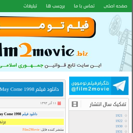
اخبار سایت
آموزش هماهنگ کردن زیر نویس با هر
فرمتی
انواع کیفیت فیلم ها
,
Bluray 720p
,
دانلود فیلم
,
غم انگیز
,
آموزش تعویض صدا در فیلم های دوبله
 کیفیت
BluRay 720p
آخرین مطالب
دانلود سریال لایو اکشن Avatar The Last