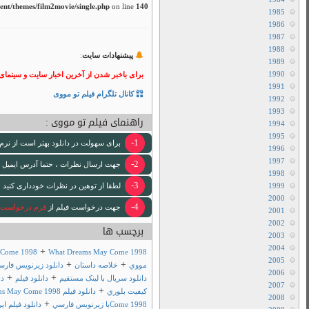
/home/film2mov
نقد و بررسی
هاردساب فارسی
لینک ها مهم
 فیلم تو مووی بپیوندید.
دانلود رایگان فیلم
تبلیغات
ود استفاده کنید
 [ایمیل www ندارد .]
 لازم انجام خواهد شد .
+
آدرس جديد فيلم 2
+
+
دانلود سريال
دانلود فيلم What Dreams May Come 1998 با
+
دانلود فيلم What Dreams May
+
 لينک مستقيم
فيلم What Dreams May