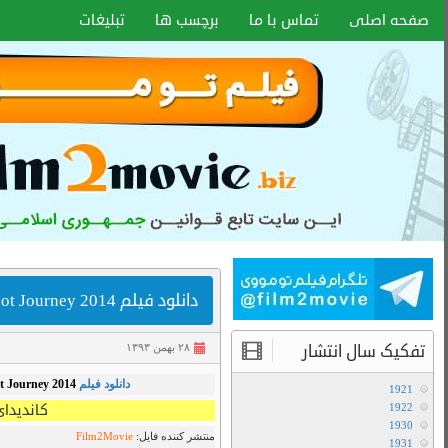
اخبار سایت
آموزش هماهنگ کردن زیر نویس با هر
فرمتی
انواع کیفیت فیلم ها
,
Bluray 720p
,
دانلود فیلم
,
غم انگیز
,
آموزش تعویض صدا در فیلم های دوبله
ا کیفیت
BluRay 720p
آخرین مطالب
دانلود سریال لایو اکشن Avatar The Last