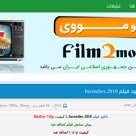
ها
تبلیغات
یلم Incendies 2010
2010
,
۲۵۰ فیلم برتر
,
Bluray
,
luray 1080p
720p
,
پیش نمایش
,
جنگی
,
دانلود فیلم
,
رازآ
غم انگیز
دانلود فیلم
Incendies 2010
با کیفیت
BluRay 720p
پیش نمایش فیلم اضافه شد
کیفیت ۱۰۸۰p اضافه شد