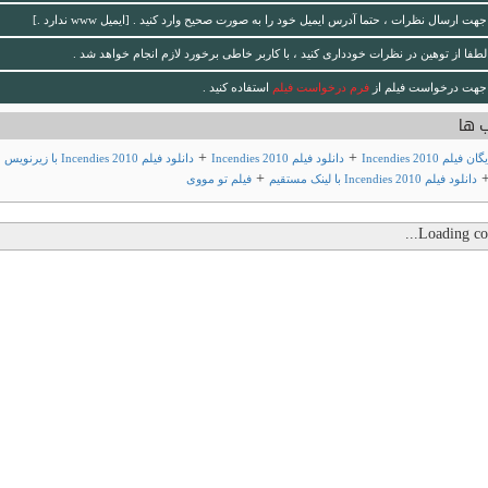
جهت ارسال نظرات ، حتما آدرس ایمیل خود را به صورت صحیح وارد کنید . [ایمیل www ندارد .]
لطفا از توهین در نظرات خودداری کنید ، با کاربر خاطی برخورد لازم انجام خواهد شد .
جهت درخواست فیلم از
فرم درخواست فیلم
استفاده کنید .
 ها
+
+
لم Incendies 2010
دانلود فیلم Incendies 2010
دانلود فیلم Incendies 2010 با زیرنویس
+
دانلود فیلم Incendies 2010 با لینک مستقیم
فیلم تو مووی
Loading com