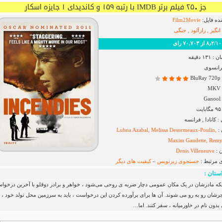
جز ۲۵۰ فیلم برتر IMDB با رتبه ۱۵۹ و کاندیدای ۱ جایزه اسکار
ده فایل:
Film2Movie
نگیز , رازآلود , جنگی
رای
۱ دقیقه
فرانسوی
B
G
کانادا , فرانسه
 :
Lubna Azabal, Melissa Desormeaux-Poulin,
Maxim Gaudette, Remy
 :
Denis Villeneuve
ی مرتبط :
جستجوی زیرنویس
–
کیفیت های دیگر
ستان :
نکه مادرشان در یک مکان عمومی دچار ضربه ی روحی می‌شود ، خواهر و برادر دوقلو با آخرین درخوا
رشان رو به رو می‌ شوند. آن ها برای برآورده کردن این درخواست ، باید به سرزمین محل تولد خود ،
دون نام در خاورمیانه ، سفر کنند. اما…