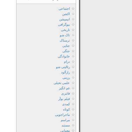
اجتماعی
اکشن
انیمیشن
بیوگرافی
تاریخی
تاک شو
ترسناک
جنایی
جنگی
خانوادگی
درام
رئالیتی شو
رازآلود
رزمی
علمی تخیلی
غم انگیز
فانتزی
فیلم نوآر
کمدی
کوتاه
ماجراجویی
مراسم
مستند
معمایی