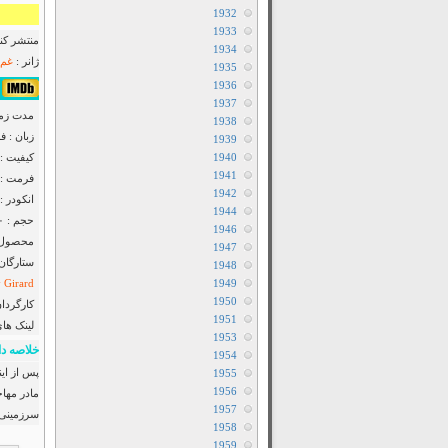
1932
1933
منتشر کنن
1934
ژانر :
غم ا
1935
1936
۸٫۲/۱۰ از ۷۰,۷۰۳ 
1937
مدت زمان : ۳۱
1938
زبان : 
1939
1940
کیفیت : luRay 720p
1941
فرمت : MKV
1942
انکودر : anool
1944
حجم : ۹۵۰ مگابایت
1946
محصول : 
1947
ستارگان
1948
 Girard
1949
1950
کارگردان
1951
لینک ها
1953
خلاصه دا
1954
پس از ای
1955
1956
مادر مهاج
1957
سرزمینی ب
1958
1959