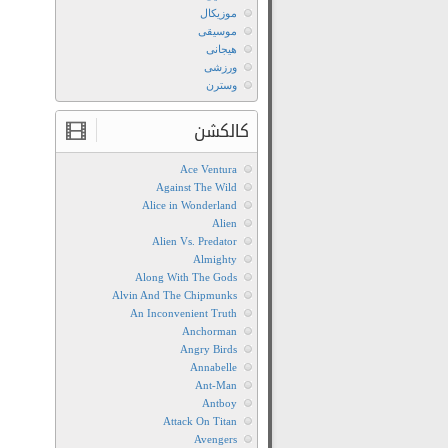
موزیکال
موسیقی
هیجانی
ورزشی
وسترن
کالکشن
Ace Ventura
Against The Wild
Alice in Wonderland
Alien
Alien Vs. Predator
Almighty
Along With The Gods
Alvin And The Chipmunks
An Inconvenient Truth
Anchorman
Angry Birds
Annabelle
Ant-Man
Antboy
Attack On Titan
Avengers