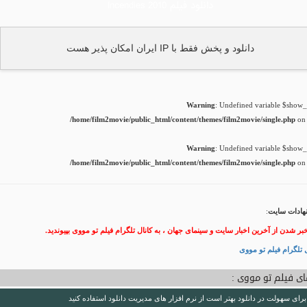
دانلود فیلم Incendies 2010
دانلود و پخش فقط با IP ایران امکان پذیر هست
Warning
: Undefined variable $show_t
/home/film2movie/public_html/content/themes/film2movie/single.php
on 
Warning
: Undefined variable $show_t
/home/film2movie/public_html/content/themes/film2movie/single.php
on 
هادات سایت
:
خبر شدن از آخرین اخبار سایت و سینمای جهان ، به کانال تلگرام فیلم تو مووی بپیوندید.
 تلگرام فیلم تو مووی
ی فیلم تو مووی :
برای سهولت در دانلود بهتر است از نرم افزار های مدیریت دانلود استفاده کنید