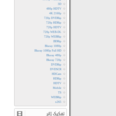
3D
480p HDTV
4K 2160p
720p DVDRip
720p HDRip
720p HDTV
720p WEB-DL
720p WEBRip
BDRip
Bluray 1080p
Bluray 1080p Full HD
Bluray 480p
Bluray 720p
DVDRip
DVDSCR
HDCam
HDRip
HDTV
Mobile
TS
WEBRip
x265
تفکیک ژانر