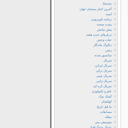
Dexter
آخرین اخبار سینمای جهان
انیمه
برنامه تلویزیونی
پشت صحنه
پیش نمایش
تریلرهای جدید هفته
حیات وحش
دیالوگ ماندگار
زمین
سانسور شده
سریال
سریال ایرانی
سریال ترکی
سریال چینی
سریال ژاپنی
سریال کره ای
علم و تکنولوژی
کمیک بوک
کهکشان
ما قبل تاریخ
مسابقات
مقاله
موسیقی متن
نشنال جئوگرافیک