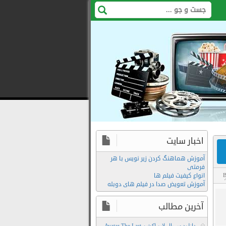
اخبار سایت
آموزش هماهنگ کردن زیر نویس با هر
فرمتی
انواع کیفیت فیلم ها
B
لود
,
آموزش تعویض صدا در فیلم های دوبله
آخرین مطالب
دانلود سریال لایو اکشن Avatar The Last