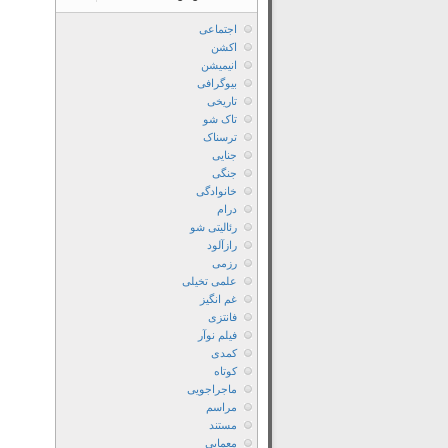
اجتماعی
اکشن
انیمیشن
بیوگرافی
تاریخی
تاک شو
ترسناک
جنایی
جنگی
خانوادگی
درام
رئالیتی شو
رازآلود
رزمی
علمی تخیلی
غم انگیز
فانتزی
فیلم نوآر
کمدی
کوتاه
ماجراجویی
مراسم
مستند
معمایی