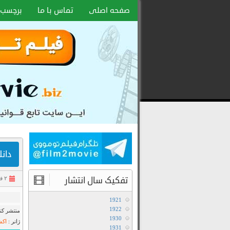
صفحه اصلی
تماس با ما
برچسب 
دانلود فی
تفکیک سال انتشار
۲ فروردین ۱۳۹۴
1921
1922
منتشر کنن
1930
ژانر :
اکش
1931