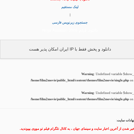
لینک مستقیم
|
جستجوی زیرنویس فارسی
دانلود فیلم Ninja Assassin 2009
دانلود و پخش فقط با IP ایران امکان پذیر هست
Warning
: Undefined variable $show_t
/home/film2movie/public_html/content/themes/film2movie/single.php
on 
Warning
: Undefined variable $show_t
/home/film2movie/public_html/content/themes/film2movie/single.php
on 
هادات سایت
:
خبر شدن از آخرین اخبار سایت و سینمای جهان ، به کانال تلگرام فیلم تو مووی بپیوندید.