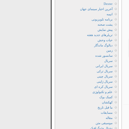
Dexter
آخرین اخبار سینمای جهان
انیمه
برنامه تلویزیونی
پشت صحنه
پیش نمایش
تریلرهای جدید هفته
حیات وحش
دیالوگ ماندگار
زمین
سانسور شده
سریال
سریال ایرانی
سریال ترکی
سریال چینی
سریال ژاپنی
سریال کره ای
علم و تکنولوژی
کمیک بوک
کهکشان
ما قبل تاریخ
مسابقات
مقاله
موسیقی متن
نشنال جئوگرافیک