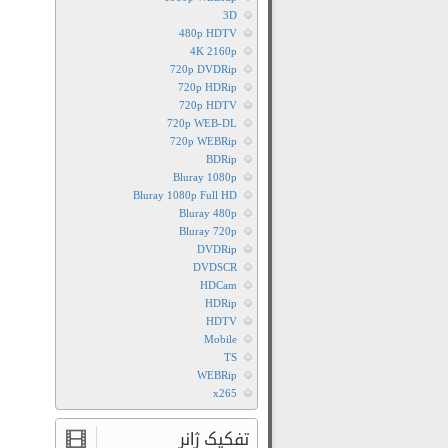
3D
480p HDTV
4K 2160p
720p DVDRip
720p HDRip
720p HDTV
720p WEB-DL
720p WEBRip
BDRip
Bluray 1080p
Bluray 1080p Full HD
Bluray 480p
Bluray 720p
DVDRip
DVDSCR
HDCam
HDRip
HDTV
Mobile
TS
WEBRip
x265
تفکیک ژانر