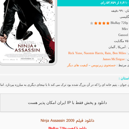
رای
۹ دقیقه
نگلیسی
B
G
آمریکا , آلمان
 :
Rick Yune, Naomie Harris, Rain, Ben Miles
 :
James McTeigue
ی مرتبط :
جستجوی زیرنویس
–
کیفیت های دیگر
ستان :
 جوان ، یتیم خانه ای را که در آن بزرگ شده بود ترک می کند تا با نینجای دیگری به مبارزه بپردازد. ام
دانلود و پخش فقط با IP ایران امکان پذیر هست
دانلود فیلم Ninja Assassin 2009
دانلود با کیفیت BluRay 720p