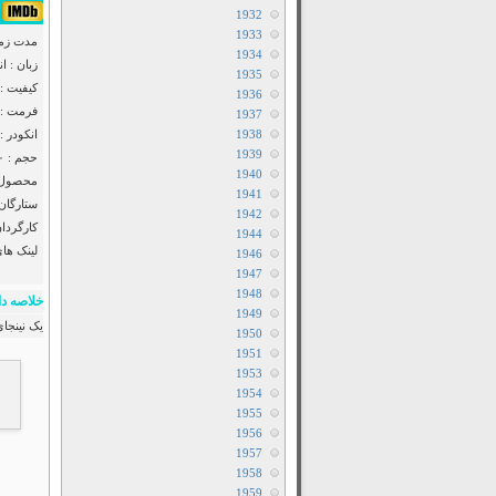
۶٫۴/۱۰ از ۵۳,۷۵۹ 
1932
1933
مدت زمان : ۹
1934
زبان : ا
1935
کیفیت : luRay 720p
1936
فرمت : Mkv
1937
1938
انکودر : anool
1939
حجم : ۷۵۰ مگابایت
1940
محصول : 
1941
ستارگان
1942
کارگردان
1944
لینک ها
1946
1947
1948
خلاصه دا
1949
یک نینجای
1950
1951
1953
1954
1955
1956
1957
1958
1959