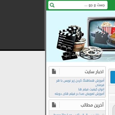
اخبار سایت
آموزش هماهنگ کردن زیر نویس با هر
فرمتی
انواع کیفیت فیلم ها
آموزش تعویض صدا در فیلم های دوبله
آخرین مطالب
دانلود سریال لایو اکشن Avatar The Last