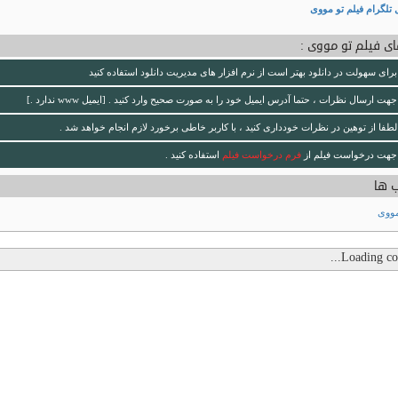
 تلگرام فیلم تو مووی
ی فیلم تو مووی :
برای سهولت در دانلود بهتر است از نرم افزار های مدیریت دانلود استفاده کنید
جهت ارسال نظرات ، حتما آدرس ایمیل خود را به صورت صحیح وارد کنید . [ایمیل www ندارد .]
لطفا از توهین در نظرات خودداری کنید ، با کاربر خاطی برخورد لازم انجام خواهد شد .
جهت درخواست فیلم از
فرم درخواست فیلم
استفاده کنید .
 ها
مووی
Loading com