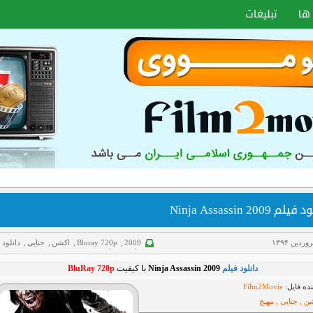
ها
تبلیغات
لم Ninja Assassin 2009
2009
,
Bluray 720p
,
اکشن
,
جنایی
,
دانلود
فیلم
,
هیجانی
دانلود فیلم
Ninja Assassin 2009
با کیفیت
BluRay 720p
ده فایل:
Film2Movie
ن , جنایی , مهیج