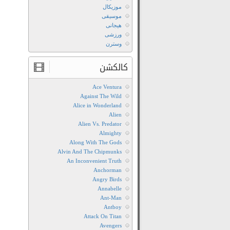
موزیکال
موسیقی
هیجانی
ورزشی
وسترن
کالکشن
Ace Ventura
Against The Wild
Alice in Wonderland
Alien
Alien Vs. Predator
Almighty
Along With The Gods
Alvin And The Chipmunks
An Inconvenient Truth
Anchorman
Angry Birds
Annabelle
Ant-Man
Antboy
Attack On Titan
Avengers