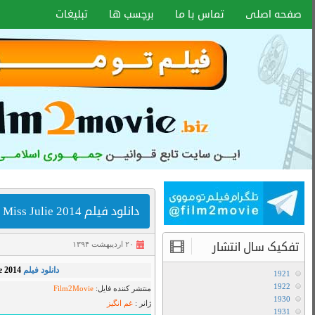
اخبار سایت
آموزش هماهنگ کردن زیر نویس با هر
فرمتی
انواع کیفیت فیلم ها
,
720p WEB-DL
,
دانلود فیلم
,
غم انگیز
آموزش تعویض صدا در فیلم های دوبله
۷۲۰p Web-dl
آخرین مطالب
دانلود سریال لایو اکشن Avatar The Last