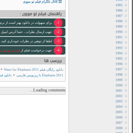
نقد و بررسی
هاردساب فارسی
لینک ها مهم
ود استفاده کنید
 [ایمیل www ندارد .]
دانلود رایگان فیلم
 لازم انجام خواهد شد .
تبلیغات
+
دانلود فیلم Water for
+
فیلم تو مووی