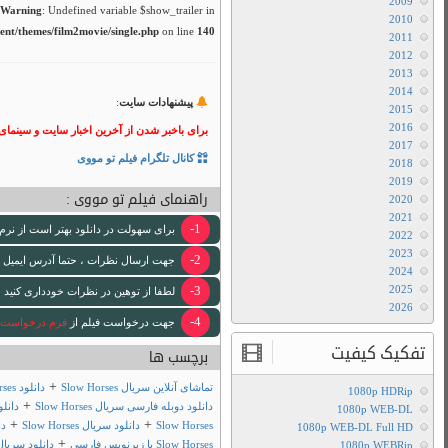
/home/film2mov
 فیلم تو مووی بپیوندید.
ود استفاده کنید
 [ایمیل www ندارد .]
 لازم انجام خواهد شد .
+
 فصل‌های سریال Slow Horses
+
دانلود زیرنویس فارسی سریال
+
دانلود سریال
+
دانلود سریال Slow Horses