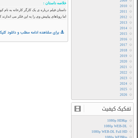
2012
با
زندگی روتین و خوب به همراه همسرش دارد.
زیرنویس
یِ او ، آن چیزی نیست که تصور می کند و…
فارسی
دانلود
فیلم
Total
Recall
2012
با
لینک
مستقیم