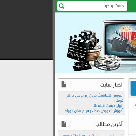
اخبار سایت
آموزش هماهنگ کردن زیر نویس با هر
فرمتی
انواع کیفیت فیلم ها
آموزش تعویض صدا در فیلم های دوبله
آخرین مطالب
دانلود سریال لایو اکشن Avatar The Last