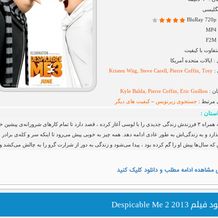
نگلیسی
B
فاوت با کیفیت
ایالات متحده آمریکا
 :
Kristen Wiig, Steve Carell, Pierre Coffin, Trey
ان :
Kyle Balda, Pierre Coffin, Eric Guillon
 مرتبط :
جستجوی زیرنویس
–
کیفیت های دیگر
ستان :
گرو که به همراه ۳ فرزندش زندگی جدیدی را با لوسی آغاز کرده ، قصد دارد تا تمام کارهای شرورانه‌ی پیشین خ
گذارد و به زندگی‌اش به طور عادی ادامه دهد. همه چیز به خوبی پیش می‌رود تا اینکه سر و کله‌ی برادر
ه سال‌ها پیش او را گم کرده بود ، پیدا می‌شود و زندگی به دور از شرارت گرو را به چالش می‌کشد 
 مشاهده ادامه مطلب و دانلود کلیک کنید
لم Despicable Me 2 2013