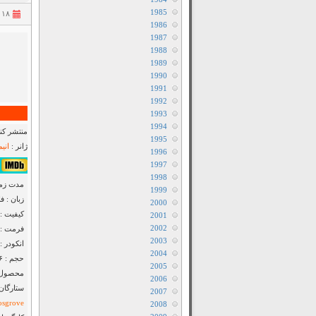
1985
۱۸ شهریور ۱۴۰۲
1986
1987
1988
1989
1990
1991
1992
1993
1994
منتشر کنن
1995
ژانر :
انی
1996
1997
۷٫۳/۱۰ از ۳۶۶,۴۵۴
1998
مدت زمان : ۵
1999
زبان : ف
2000
کیفیت : luRay 720p
2001
2002
فرمت : MKV
2003
انکودر : F2M
2004
حجم : ۷۵۶ مگابایت
2005
محصول : 
2006
ستارگان
2007
osgrove
2008