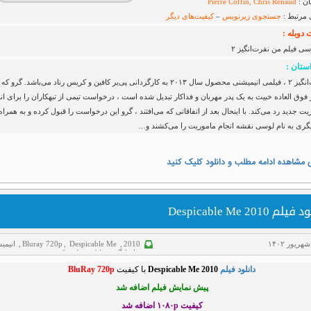
ان :
Pierre Coffin, Chris Renaud
 مرتبط :
جستجوی زیرنویس
–
کیفیت‌های دیگر
دوبله :
سی فیلم من نفرت‌انگیز ۲
ستان :
من نفرت‌انگیز ۲ ، فیلمی انیمیشنی محصول سال ۲۰۱۳ به کارگردانی پی‌یر کافین و کریس رناد می‌باشد. گرو که
 فوق العاده خبیث به یک پدر مهربان و فداکار تبدیل شده است ، درخواست تیمی از تبهکاران را برای ان
ت جدید رد می‌کند. با اینحال بعد از اتفاقاتی که می‌افتند ، گرو این درخواست را قبول کرده و به همراه
ی به نام لوسی نقشه انجام ماموریت را می‌کشند و…
 مشاهده ادامه مطلب و دانلود کلیک کنید
لم Despicable Me 2010
2010
,
Despicable Me
,
Bluray 720p
,
انیمی
خانوادگی
,
دانلود فیلم
,
کمدی
دانلود فیلم
Despicable Me 2010
با کیفیت
BluRay 720p
پیش نمایش فیلم اضافه شد
کیفیت ۱۰۸۰p اضافه شد