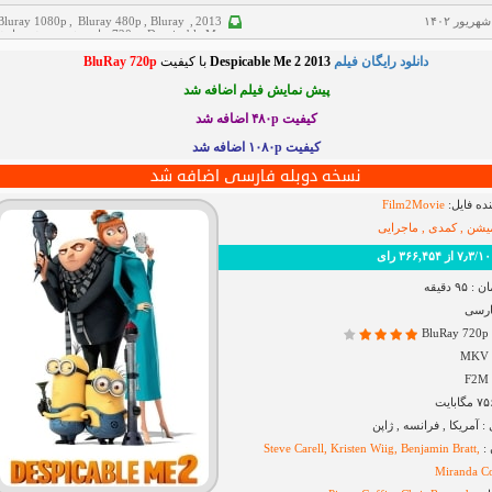
Bluray 1080p
,
Bluray 480p
,
Bluray
,
2013
Despicable Me
,
720p
,
انیمیشن
,
پیش نمای
خانوادگی
,
دانلود فیلم
,
سانسور شده
,
فیلم دوبله
دانلود رایگان فیلم
Despicable Me 2 2013
با کیفیت
BluRay 720p
فارسی
,
کمدی
پیش نمایش فیلم اضافه شد
کیفیت ۴۸۰p
اضافه شد
کیفیت ۱۰۸۰p اضافه شد
نسخه دوبله فارسی اضافه شد
ده فایل:
Film2Movie
میشن , کمدی , ماجرایی
 رای
۹ دقیقه
ارسی
B
آمریکا , فرانسه , ژاپن
 :
Steve Carell, Kristen Wiig, Benjamin Bratt,
Miranda C