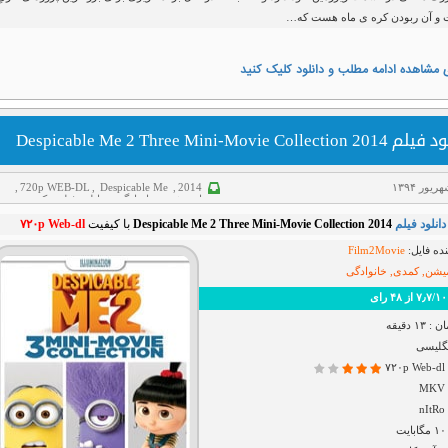
و آن ربودن کره ی ماه هست که…
 مشاهده ادامه مطلب و دانلود کلیک کنید
Despicable Me 2 Three Mini-Movie Collection
,
720p WEB-DL
,
Despicable Me
,
2014
انیمیشن
,
خانوادگی
,
دانلود فیلم
,
کمدی
دانلود فیلم
Despicable Me 2 Three Mini-Movie Collection 2014
با کیفیت
۷۲۰p Web-dl
ده فایل:
Film2Movie
میشن, کمدی, خانوادگی
رای
۱ دقیقه
نگلیسی
۷