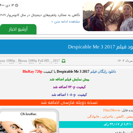
۱۴ دی ۱۴۰۰
نگاهی به عملکرد پلتفرم‌های دیجیتال در سال کابوس‌وار ۲۰۲۱
مشاهده ادامه متن »
آرشیو اخبار
لم Despicable Me 3 2017
uray 1080p
,
Bluray 1080p Full HD
,
,
2017
Bluray 480p
,
Bluray 720p
,
Despicable Me
,
x265
,
اکشن
,
انیمیشن
,
پیش نمایش
,
خانوادگی
,
دانلود رایگان فیلم
Despicable Me 3 2017
با کیفیت
BluRay 720p
دانلود فیلم
,
علمی تخیلی
,
کمدی
,
ماجراجویی
پیش نمایش فیلم اضافه شد
کیفیت ۷۲۰p اضافه شد
کیفیت ۱۰۸۰p اضافه شد
نسخه دوبله فارسی اضافه شد
ده فایل:
Film2Movie
میشن , اکشن , ماجرایی , خانوادگی
رای
۹ دقیقه