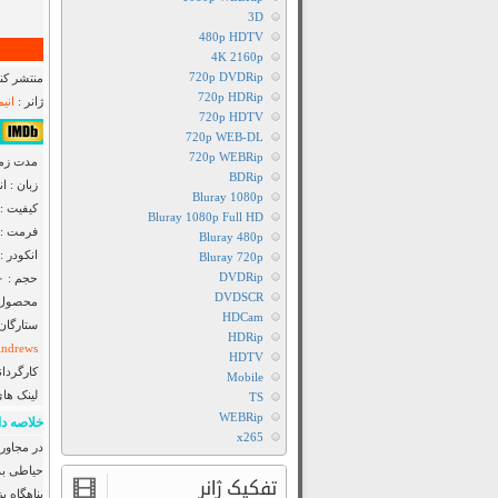
3D
480p HDTV
4K 2160p
720p DVDRip
منتشر کنن
720p HDRip
ژانر :
انی
720p HDTV
۷٫۷/۱۰ از ۳۰۲,۵۰۵
720p WEB-DL
720p WEBRip
مدت زمان : ۵
BDRip
زبان : ا
Bluray 1080p
کیفیت : luRay 720p
Bluray 1080p Full HD
فرمت : Mkv
Bluray 480p
انکودر : TM
Bluray 720p
DVDRip
حجم : ۸۴۰ مگابایت
DVDSCR
محصول :
HDCam
ستارگان
HDRip
ndrews
HDTV
کارگردان
Mobile
لینک ها
TS
WEBRip
خلاصه دا
x265
در مجاورت
حیاطی بد
تفکیک ژانر
پناهگاه ب