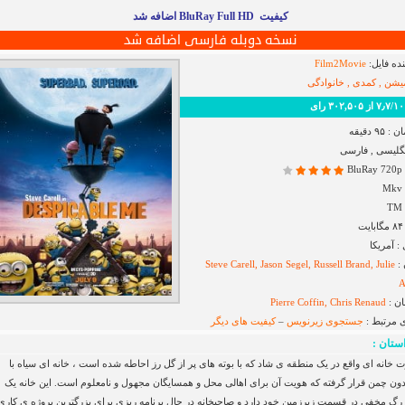
کیفیت BluRay Full HD اضافه شد
نسخه دوبله فارسی اضافه شد
ده فایل:
Film2Movie
میشن , کمدی , خانوادگی
 رای
۹ دقیقه
نگلیسی , فارسی
B
 آمریکا
 :
Steve Carell, Jason Segel, Russell Brand, Julie
A
ان :
Pierre Coffin, Chris Renaud
ی مرتبط :
جستجوی زیرنویس
–
کیفیت های دیگر
ستان :
 خانه ای واقع در یک منطقه ی شاد که با بوته های پر از گل رز احاطه شده است ، خانه ای سیاه با
ون چمن قرار گرفته که هویت آن برای اهالی محل و همسایگان مجهول و نامعلوم است. این خانه یک
زرگ مخفی در قسمت زیرزمین خود دارد و صاحبخانه در حال برنامه ریزی برای بزرگترین پروژه ی کاریِ