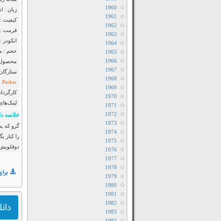
1960
زبان : ا
1961
کیفیت : luRay 720p
1962
فرمت : MP4
1963
انکودر : F2M
1964
حجم : مت
1965
1966
محصول : 
1967
ستارگان
1968
Parker
1969
کارگردان
1970
لینک‌های
1971
1972
خلاصه دا
1973
1974
را کنار ب
1975
دوقلویش ک
1976
1977
1978
برای
1979
1980
1981
1982
دانلود فی
1983
1984