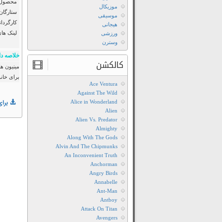
محصول :
موزیکال
ستارگان
موسیقی
کارگردان
هیجانی
لینک ها
ورزشی
وسترن
خلاصه دا
کالکشن
مینیون ها
برای خانو
Ace Ventura
Against The Wild
Alice in Wonderland
برای
Alien
Alien Vs. Predator
Almighty
Along With The Gods
Alvin And The Chipmunks
An Inconvenient Truth
Anchorman
Angry Birds
Annabelle
Ant-Man
Antboy
Attack On Titan
Avengers