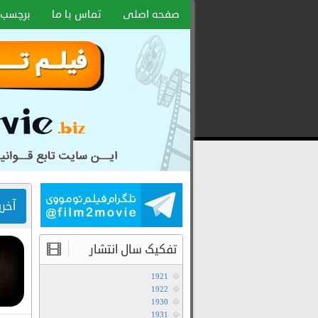
صفحه اصلی
تماس با ما
برچسب 
دانلود
رایگان
فیلم
و
سریال
با
لینک
آخر
مستقیم
تفکیک سال انتشار
1921
1922
1930
1931