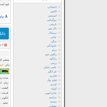
خود است 
اجتماعی
اکشن
انیمیشن
برای
بیوگرافی
تاریخی
تاک شو
دانلود فیلم  2014
ترسناک
جنایی
جنگی
۳ شهریور ۱۳۹۴
خانوادگی
درام
رئالیتی شو
رازآلود
منتشر کنن
رزمی
ژانر :
انی
علمی تخیلی
۷٫۷/۱۰ از ۴۸ 
غم انگیز
فانتزی
مدت زمان : ۳
فیلم نوآر
زبان : ا
کمدی
کیفیت : ۲۰p Web-dl
کوتاه
فرمت : MKV
ماجراجویی
مراسم
انکودر : nItRo
مستند
حجم : ۱۰۰ مگابایت
معمایی