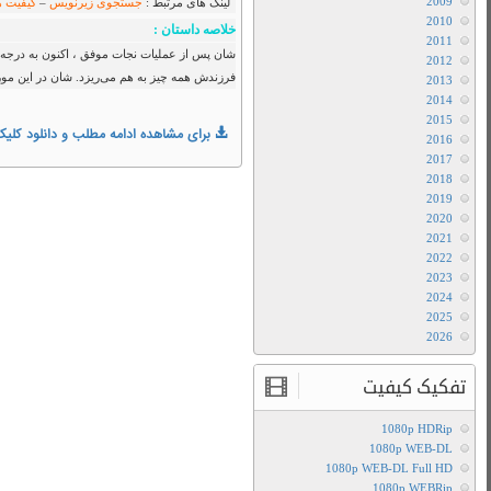
با
زیرنویس
افته است. اما با ربوده شدن همسر و
فارسی
یب قدیمی بازنشسته‌ی خود کمک بگیرد و…
دانلود
فیلم
Cold
War
II
2016
با
لینک
مستقیم