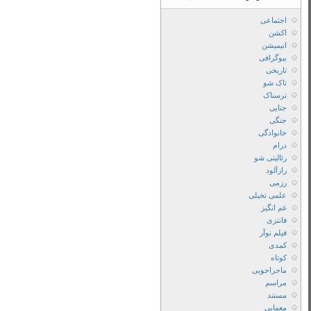
لینک
مستقیم
دانلود
فیلم
کوکونات
اژدهای
کوچولو
2
2018
فیلم
Coconut
The
Little
Dragon
2
2018