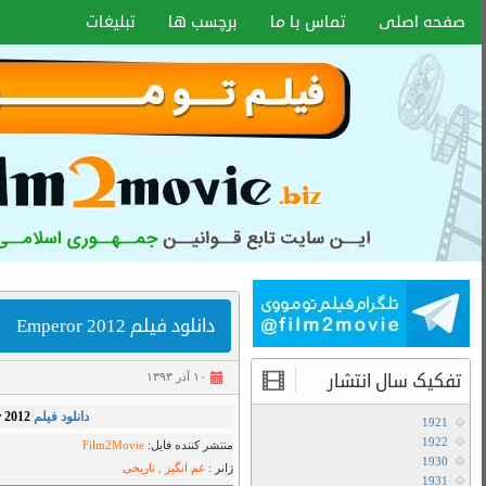
اخبار سایت
آموزش هماهنگ کردن زیر نویس با هر
فرمتی
انواع کیفیت فیلم ها
,
Bluray 720p
,
تاریخی
,
دانلود فیلم
,
غم
آموزش تعویض صدا در فیلم های دوبله
BluRay 720
آخرین مطالب
دانلود سریال لایو اکشن Avatar The Last