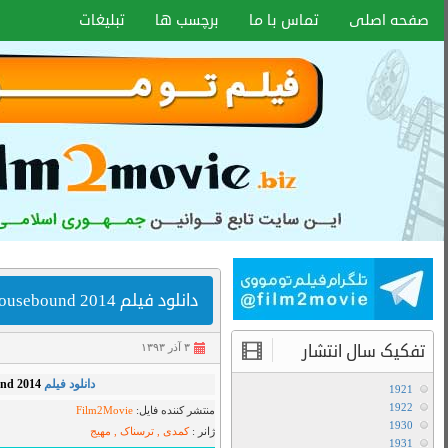
اخبار سایت
آموزش هماهنگ کردن زیر نویس با هر
فرمتی
انواع کیفیت فیلم ها
,
Bluray 1080p
,
ترسناک
,
دانلود فیلم
,
,
هیجانی
آموزش تعویض صدا در فیلم های دوبله
BluRay 1080p
آخرین مطالب
دانلود سریال لایو اکشن Avatar The Last