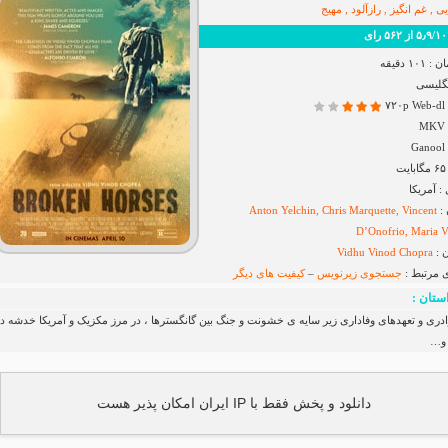
ی , غم انگیز , رازآلود , مهیج
رای
۱ دقیقه
نگلیسی
۷
G
 آمریکا
 :
Anton Yelchin, Chris Marquette, Vincent
D’Onofrio, Maria V
 :
Vidhu Vinod Chopra
ی مرتبط :
جستجوی زیرنویس
–
کیفیت های دیگر
ستان :
ادری و تعهدهای وفاداری زیر سایه ی خشونت و جنگ بین گانگسترها ، در مرز مکزیک و آمریکا خدشه دا
و…
دانلود و پخش فقط با IP ایران امکان پذیر هست