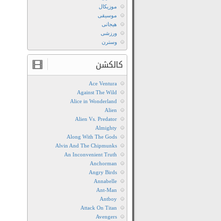
موزیکال
موسیقی
هیجانی
ورزشی
وسترن
کالکشن
Ace Ventura
Against The Wild
Alice in Wonderland
Alien
Alien Vs. Predator
Almighty
Along With The Gods
Alvin And The Chipmunks
An Inconvenient Truth
Anchorman
Angry Birds
Annabelle
Ant-Man
Antboy
Attack On Titan
Avengers