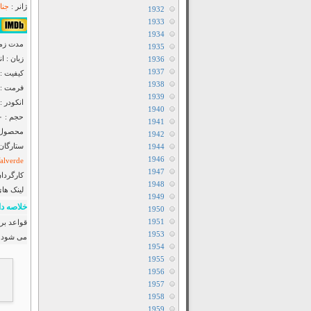
ژانر :
جنای
1932
1933
۵٫۹/۱۰ از ۵۶۲ 
1934
مدت زمان : ۰۱
1935
زبان : ا
1936
1937
کیفیت : ۲۰p Web-dl
1938
فرمت : MKV
1939
انکودر : anool
1940
حجم : ۶۵۰ مگابایت
1941
محصول :
1942
ستارگان
1944
1946
alverde
1947
کارگردان
1948
لینک ها
1949
خلاصه دا
1950
1951
قواعد بر
1953
می شود 
1954
1955
1956
1957
1958
1959