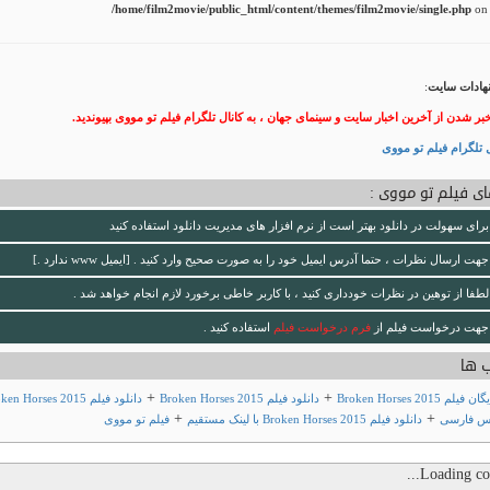
/home/film2movie/public_html/content/themes/film2movie/single.php
on 
هادات سایت
:
خبر شدن از آخرین اخبار سایت و سینمای جهان ، به کانال تلگرام فیلم تو مووی بپیوندید.
 تلگرام فیلم تو مووی
ی فیلم تو مووی :
برای سهولت در دانلود بهتر است از نرم افزار های مدیریت دانلود استفاده کنید
جهت ارسال نظرات ، حتما آدرس ایمیل خود را به صورت صحیح وارد کنید . [ایمیل www ندارد .]
لطفا از توهین در نظرات خودداری کنید ، با کاربر خاطی برخورد لازم انجام خواهد شد .
جهت درخواست فیلم از
فرم درخواست فیلم
استفاده کنید .
 ها
+
+
م Broken Horses 2015
دانلود فیلم Broken Horses 2015
دانلود فیلم en Horses 2015
+
+
یس فارسی
دانلود فیلم Broken Horses 2015 با لینک مستقیم
فیلم تو مووی
Loading com