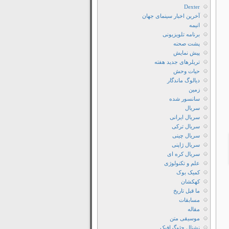
Dexter
آخرین اخبار سینمای جهان
انیمه
برنامه تلویزیونی
پشت صحنه
پیش نمایش
تریلرهای جدید هفته
حیات وحش
دیالوگ ماندگار
زمین
سانسور شده
سریال
سریال ایرانی
سریال ترکی
سریال چینی
سریال ژاپنی
سریال کره ای
علم و تکنولوژی
کمیک بوک
کهکشان
ما قبل تاریخ
مسابقات
مقاله
موسیقی متن
نشنال جئوگرافیک