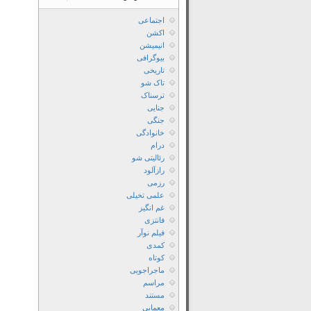
اجتماعی
اکشن
انیمیشن
بیوگرافی
تاریخی
تاک شو
ترسناک
جنایی
جنگی
خانوادگی
درام
رئالیتی شو
رازآلود
رزمی
علمی تخیلی
غم انگیز
فانتزی
فیلم نوآر
کمدی
کوتاه
ماجراجویی
مراسم
مستند
معمایی