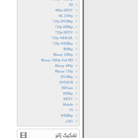
3D
480p HDTV
4K 2160p
720p DVDRip
720p HDRip
720p HDTV
720p WEB-DL
720p WEBRip
BDRip
Bluray 1080p
Bluray 1080p Full HD
Bluray 480p
Bluray 720p
DVDRip
DVDSCR
HDCam
HDRip
HDTV
Mobile
TS
WEBRip
x265
تفکیک ژانر