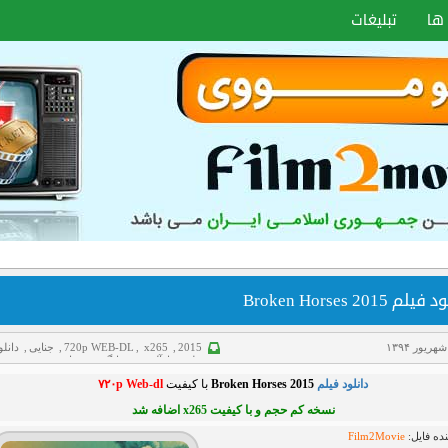
ها
تبلیغات
لم Broken Horses 2015
2015
,
x265
,
720p WEB-DL
,
جنایی
,
دانلو
فیلم
,
رازآلود
,
غم انگیز
,
هیجانی
دانلود فیلم
Broken Horses 2015
با کیفیت
۷۲۰p Web-dl
نسخه کم حجم و با کیفیت x265 اضافه شد
ده فایل:
Film2Movie