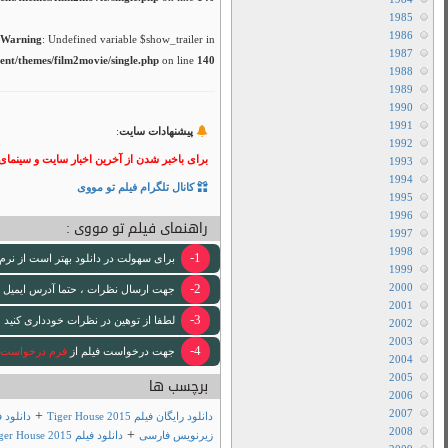
نقد و بررسی
هاردساب فارسی
/home/film2mov
لینک ها مهم
دانلود رایگان فیلم
تبلیغات
 فیلم تو مووی بپیوندید.
ود استفاده کنید
 [ایمیل www ندارد .]
 لازم انجام خواهد شد .
+
دانلود فیلم Tiger House 2015 با
فیلم تو مووی