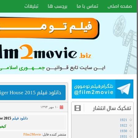
اخبار سایت
آموزش هماهنگ کردن زیر نویس با هر
فرمتی
انواع کیفیت فیلم ها
,
Bluray 720p
,
Bluray 1080p
,
اکشن
,
,
دانلود فیلم
,
غم انگیز
,
هیجانی
آموزش تعویض صدا در فیلم های دوبله
BluRay 720p
آخرین مطالب
دانلود سریال لایو اکشن Avatar The Last