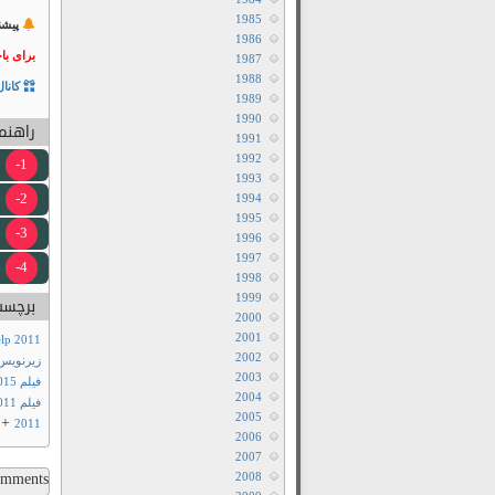
1985
پیشن
1986
برای با
1987
1988
کانال
1989
1990
راهنما
1991
1992
1-
1993
2-
1994
1995
3-
1996
1997
4-
1998
1999
برچسب
2000
2001
The Help 2011دانل
2002
زيرنويس فارسي
2003
فيلم 2015
2004
فيلم The Help 2011با زيرنويس فارسي
2005
+
2011
2006
2007
ments...
2008