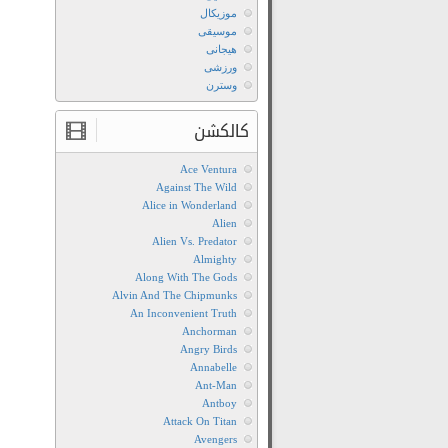
موزیکال
موسیقی
هیجانی
ورزشی
وسترن
کالکشن
Ace Ventura
Against The Wild
Alice in Wonderland
Alien
Alien Vs. Predator
Almighty
Along With The Gods
Alvin And The Chipmunks
An Inconvenient Truth
Anchorman
Angry Birds
Annabelle
Ant-Man
Antboy
Attack On Titan
Avengers