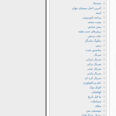
Dexter
آخرین اخبار سینمای جهان
انیمه
برنامه تلویزیونی
پشت صحنه
پیش نمایش
تریلرهای جدید هفته
حیات وحش
دیالوگ ماندگار
زمین
سانسور شده
سریال
سریال ایرانی
سریال ترکی
سریال چینی
سریال ژاپنی
سریال کره ای
علم و تکنولوژی
کمیک بوک
کهکشان
ما قبل تاریخ
مسابقات
مقاله
موسیقی متن
نشنال جئوگرافیک