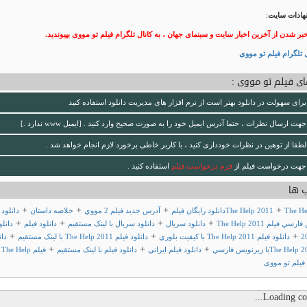
هادات سایت
:
خبر شدن از آخرین اخبار سایت و سینمای جهان ، به کانال تلگرام فیلم تو مووی بپیوندید.
 تلگرام فیلم تو مووی
ی فیلم تو مووی :
برای سهولت در دانلود بهتر است از نرم افزار های مدیریت دانلود استفاده کنید
جهت ارسال نظرات ، حتما آدرس ایمیل خود را به صورت صحیح وارد کنید . [ایمیل www ندارد .]
لطفا از توهین در نظرات خودداری کنید ، با کاربر خاطی برخورد لازم انجام خواهد شد .
جهت درخواست فیلم از
فرم درخواست فیلم
استفاده کنید .
 ها
+
+
+
+
ود رايگان فيلم
The Help 2011
آدرس جديد فيلم 2 مووي
خلاصه داستان
دانلود
+
+
+
+
 فيلم The Help 2011
دانلود سريال
دانلود سريال با لينک مستقيم
دانلود فيلم
دانلو
+
+
+
دانلود فيلم The Help 2011 با کيفيت بلوري
دانلود فيلم The Help 2011 با لينک مستقيم
دان
+
+
+
دانلود فيلم ايراني
دانلود فيلم با لينک مستقيم
فيلم The Help
فیلم تو مووی
Loading com