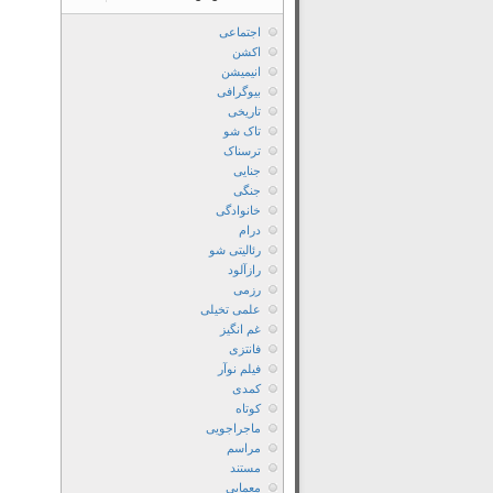
اجتماعی
اکشن
انیمیشن
بیوگرافی
تاریخی
تاک شو
ترسناک
جنایی
جنگی
خانوادگی
درام
رئالیتی شو
رازآلود
رزمی
علمی تخیلی
غم انگیز
فانتزی
فیلم نوآر
کمدی
کوتاه
ماجراجویی
مراسم
مستند
معمایی