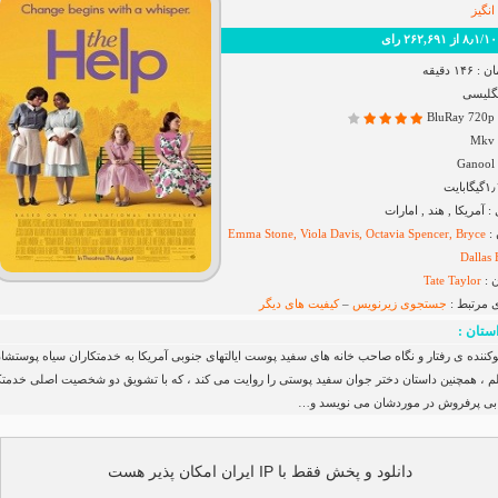
انگیز
 رای
۱ دقیقه
نگلیسی
B
G
آمریکا , هند , امارات
 :
Emma Stone, Viola Davis, Octavia Spencer, Bryce
Dallas
 :
Tate Taylor
ی مرتبط :
جستجوی زیرنویس
–
کیفیت های دیگر
ستان :
وکننده ی رفتار و نگاه صاحب خانه های سفید پوست ایالتهای جنوبی آمریکا به خدمتکاران سیاه پوستشا
م ، همچنین داستان دختر جوان سفید پوستی را روایت می کند ، که با تشویق دو شخصیت اصلی خدمتک
تابی پرفروش در موردشان می نویسد و…
دانلود و پخش فقط با IP ایران امکان پذیر هست