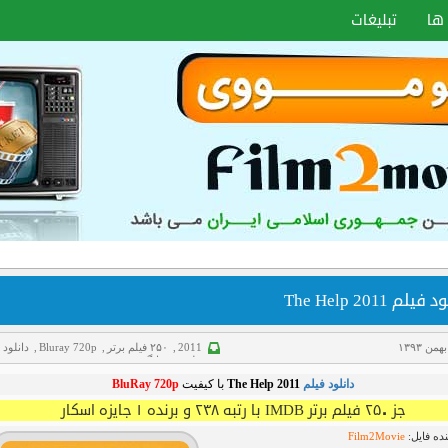
ها
تبلیغات
فیلم The Help 2011
2011
,
۲۵۰ فیلم برتر
,
Bluray 720p
,
دانلود
فیلم
,
غم انگیز
دانلود فیلم
The Help 2011
با کیفیت
BluRay 720p
جز ۲۵۰ فیلم برتر IMDB با رتبه ۲۳۸ و برنده ۱ جایزه اسکار
ده فایل:
Film2Movie