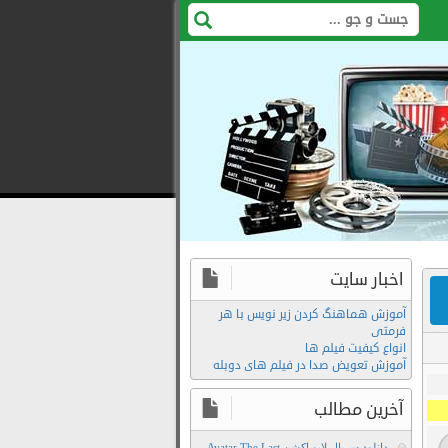
اخبار سایت
آموزش هماهنگ کردن زیر نویس با هر
فرمتی
انواع کیفیت فیلم ها
آموزش تعویض صدا در فیلم های دوبله
آخرین مطالب
دانلود سریال لایو اکشن Avatar The Last