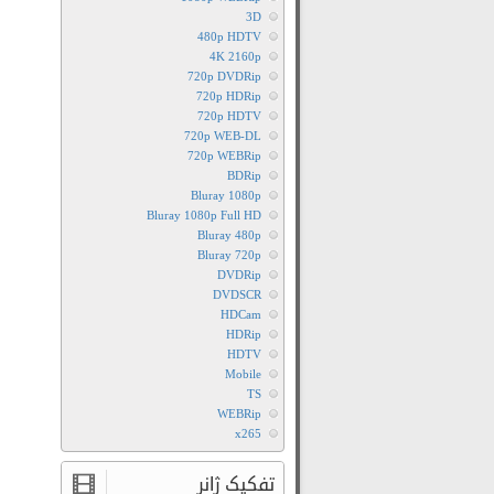
3D
480p HDTV
4K 2160p
720p DVDRip
720p HDRip
720p HDTV
720p WEB-DL
720p WEBRip
BDRip
Bluray 1080p
Bluray 1080p Full HD
Bluray 480p
Bluray 720p
DVDRip
DVDSCR
HDCam
HDRip
HDTV
Mobile
TS
WEBRip
x265
تفکیک ژانر