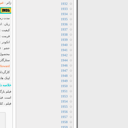
ژانر :
غم 
1932
1933
۸٫۱/۱۰ از ۲۶۲,۶۹۱
1934
مدت زمان : ۴۶
1935
زبان : ا
1936
1937
کیفیت : luRay 720p
1938
فرمت : Mkv
1939
انکودر : anool
1940
حجم : ۱٫۱گیگابایت
1941
محصول : 
1942
ستارگان
1944
1946
 Howard
1947
کارگردان
1948
لینک ها
1949
خلاصه دا
1950
1951
فیلم بازگ
1953
است. فیل
1954
فیلم ، ک
1955
1956
1957
1958
1959