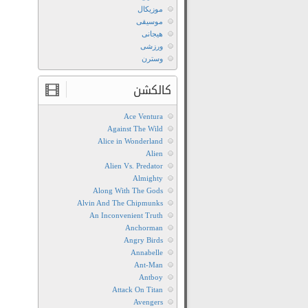
موزیکال
موسیقی
هیجانی
ورزشی
وسترن
کالکشن
Ace Ventura
Against The Wild
Alice in Wonderland
Alien
Alien Vs. Predator
Almighty
Along With The Gods
Alvin And The Chipmunks
An Inconvenient Truth
Anchorman
Angry Birds
Annabelle
Ant-Man
Antboy
Attack On Titan
Avengers