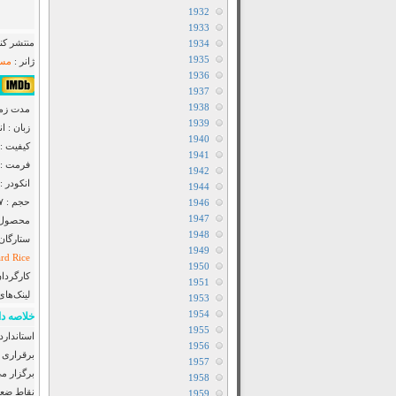
1932
1933
منتشر کنن
1934
1935
ژانر :
مست
1936
۷/۱۰ از ۴۰ ر
1937
1938
مدت زمان : ۱
1939
زبان : ا
1940
کیفیت : luRay 720p
1941
فرمت : MKV
1942
انکودر : F2M
1944
حجم : ۷۲۷ مگابایت
1946
1947
محصول : 
1948
ستارگان
1949
ard Rice
1950
کارگردان
1951
لینک‌های
1953
1954
خلاصه دا
1955
1956
برقراری ا
1957
برگزار م
1958
نقاط ضعف
1959