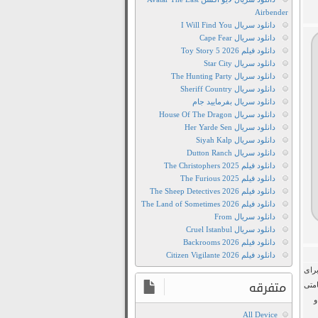
Standard
Airbender
2020
دانلود سریال I Will Find You
تریلر
دانلود سریال Cape Fear
فیلم
دانلود فیلم Toy Story 5 2026
دانلود سریال Star City
The
دانلود سریال The Hunting Party
Standard
دانلود سریال Sheriff Country
2020
دانلود سریال بفرمایید جام
تماشای
دانلود سریال House Of The Dragon
دانلود سریال Her Yarde Sen
آنلاین
دانلود سریال Siyah Kalp
فیلم
دانلود سریال Dutton Ranch
The
دانلود فیلم The Christophers 2025
Standard
دانلود فیلم The Furious 2025
دانلود فیلم The Sheep Detectives 2026
2020
دانلود فیلم The Land of Sometimes 2026
دانلود
دانلود سریال From
The
دانلود سریال Cruel Istanbul
دانلود فیلم Backrooms 2026
Standard
دانلود فیلم Citizen Vigilante 2026
2020
ان برای
دانلود
متفرقه
امتی
دوبله
و
فارسی
All Device