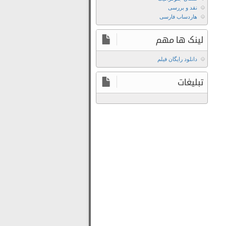
The
نقد و بررسی
Standard
هاردساب فارسی
2020
دانلود
لینک ها مهم
فیلم
The
دانلود رایگان فیلم
Standard
تبلیغات
2020
با
زیرنویس
چسبیده
دانلود
فیلم
The
Standard
2020
با
زیرنویس
فارسی
دانلود