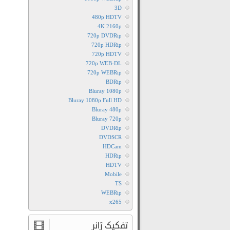
3D
480p HDTV
4K 2160p
720p DVDRip
720p HDRip
720p HDTV
720p WEB-DL
720p WEBRip
BDRip
Bluray 1080p
Bluray 1080p Full HD
Bluray 480p
Bluray 720p
DVDRip
DVDSCR
HDCam
HDRip
HDTV
Mobile
TS
WEBRip
x265
تفکیک ژانر