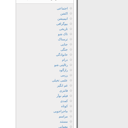
اجتماعی
اکشن
انیمیشن
بیوگرافی
تاریخی
تاک شو
ترسناک
جنایی
جنگی
خانوادگی
درام
رئالیتی شو
رازآلود
رزمی
علمی تخیلی
غم انگیز
فانتزی
فیلم نوآر
کمدی
کوتاه
ماجراجویی
مراسم
مستند
معمایی