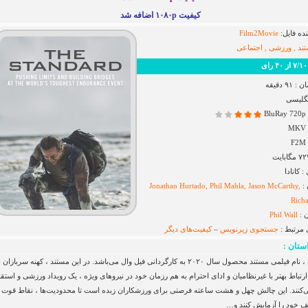
کیفیت ۱۰۸۰p اضافه شد
ده فایل:
Film2Movie
ند , ورزشی , اجتماعی
ای
۹ دقیقه
نگلیسی
B
کانادا
 :
Jonathan Hurtado, Phil Mahla, Jason McCarthy,
Rich
 :
Phil Wall
 مرتبط :
جستجوی زیرنویس
–
کیفیت‌های دیگر
ستان :
استاندارد ، نام فیلمی مستند محصول سال ۲۰۲۰ به کارگردانی فیل وال می‌باشد. در این مستند ، کهنه سرباز
رتباط بهتر با غیرنظامیان و ادای احترام به هم رزمان خود در نیروهای ویژه ، یک رویداد ورزشی و استق
ی‌کنند. این چالش چهل و هشت ساعته فرصتی برای ورزشکاران زبده است تا محدودیت‌ها ، نقاط قوت 
 خود را آزمایش کنند و…