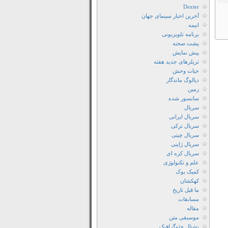
فیلم
Dexter
آخرین اخبار سینمای جهان
The
انیمه
Standard
برنامه تلویزیونی
2020
پشت صحنه
دانلود
پیش نمایش
تریلرهای جدید هفته
رايگان
حیات وحش
فيلم
دیالوگ ماندگار
The
زمین
سانسور شده
Standard
سریال
2020
سریال ایرانی
دانلود
سریال ترکی
زیرنویس
سریال چینی
سریال ژاپنی
فارسی
سریال کره ای
فیلم
علم و تکنولوژی
The
کمیک بوک
Standard
کهکشان
ما قبل تاریخ
2020
مسابقات
دانلود
مقاله
فیلم
موسیقی متن
نشنال جئوگرافیک