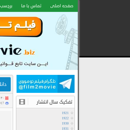
صفحه اصلی
تماس با ما
برچسب 
دانلود
رایگان
فیلم
و
سریال
با
لینک
دانلود ف
مستقیم
۳۰ آبان ۱۳۹۹
تفکیک سال انتشار
4917 با
1921
1922
1930
1931