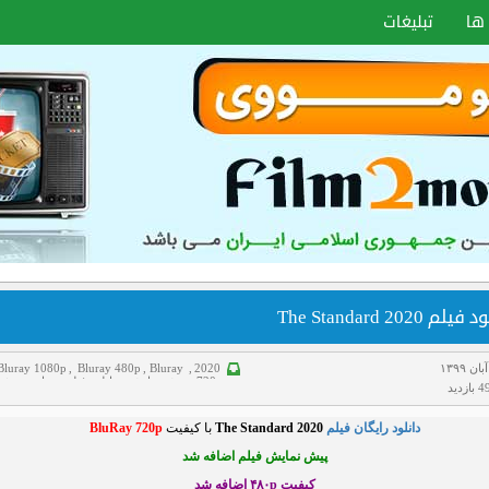
ها
تبلیغات
یلم The Standard 2020
Bluray 1080p
,
Bluray 480p
,
Bluray
,
2020
720p
,
پیش نمایش
,
دانلود فیلم
,
سانسور شد
زدید
غم انگیز
,
مستند
,
هاردساب فارسی
,
ورزشی
دانلود رایگان فیلم
The Standard 2020
با کیفیت
BluRay 720p
پیش نمایش فیلم اضافه شد
کیفیت ۴۸۰p
اضافه شد