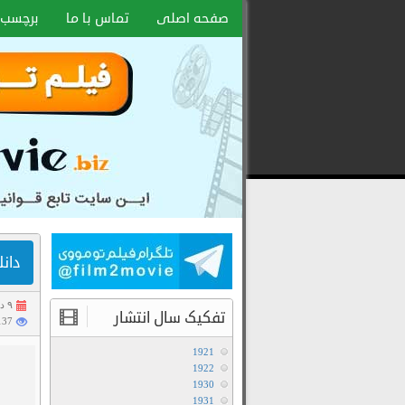
صفحه اصلی
تماس با ما
برچسب 
دانلود
رایگان
فیلم
و
سریال
با
لینک
دانلود ف
مستقیم
۹ دی ۱۴۰۱
تفکیک سال انتشار
8137 با
1921
1922
1930
1931