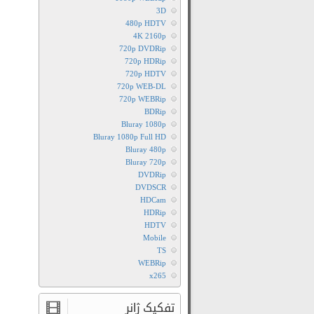
3D
480p HDTV
4K 2160p
720p DVDRip
720p HDRip
720p HDTV
720p WEB-DL
720p WEBRip
BDRip
Bluray 1080p
Bluray 1080p Full HD
Bluray 480p
Bluray 720p
DVDRip
DVDSCR
HDCam
HDRip
HDTV
Mobile
TS
WEBRip
x265
تفکیک ژانر