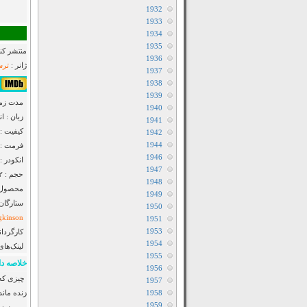
1932
1933
1934
1935
منتشر کنن
1936
ژانر :
ترس
1937
1938
۵٫۴/۱۰ از ۵۰۸ 
1939
مدت زمان : ۳
1940
زبان : ا
1941
کیفیت : luRay 720p
1942
1944
فرمت : MKV
1946
انکودر : F2M
1947
حجم : ۸۵۲ مگابایت
1948
محصول :
1949
ستارگان
1950
gkinson
1951
1953
کارگردان
1954
لینک‌های
1955
خلاصه دا
1956
چیزی که 
1957
1958
1959