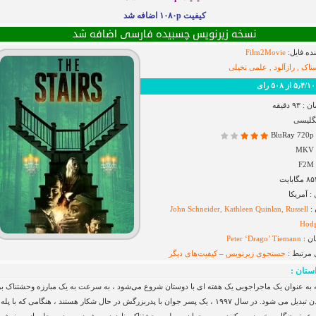
کیفیت ۱۰۸۰p اضافه شد
نسخه زیرنویس چسبیده فارسی اضافه شد
ده فایل:
Film2Movie
ناک , رازآلود , علمی تخیلی
رای
۹ دقیقه
نگلیسی
B
 آمریکا
 :
John Schneider, Kathleen Quinlan, Russell
Hod
ان :
Peter ‘Drago’ Tiemann
 مرتبط :
جستجوی زیرنویس
–
کیفیت‌های دیگر
ستان :
به عنوان یک ماجراجویی یک هفته ای با دوستان شروع می‌شود ، به سرعت به یک مبارزه وحشتناک ب
زنده ماندن تبدیل می شود. در سال ۱۹۹۷ ، یک پسر جوان با پدربزرگش در حال شکار هستند ، هنگامی که با پل