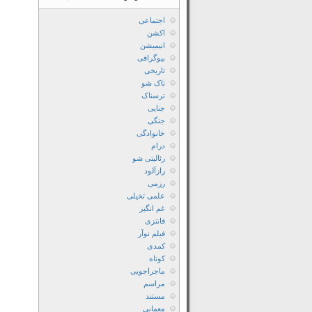
اجتماعی
اکشن
انیمیشن
بیوگرافی
تاریخی
تاک شو
ترسناک
جنایی
جنگی
خانوادگی
درام
رئالیتی شو
رازآلود
رزمی
علمی تخیلی
غم انگیز
فانتزی
فیلم نوآر
کمدی
کوتاه
ماجراجویی
مراسم
مستند
معمایی