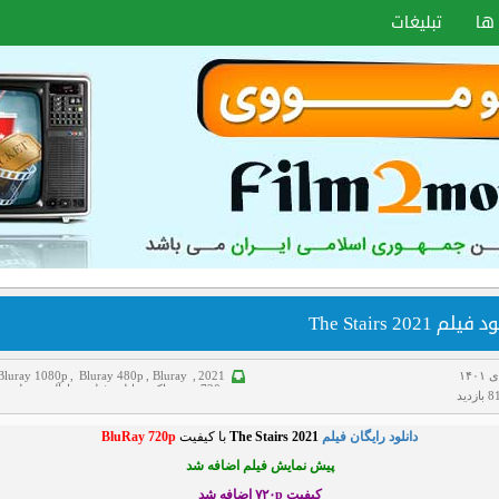
ها
تبلیغات
یلم The Stairs 2021
Bluray 1080p
,
Bluray 480p
,
Bluray
,
2021
720p
,
ترسناک
,
دانلود فیلم
,
رازآلود
,
علمی
زدید
تخیلی
,
هاردساب فارسی
دانلود رایگان فیلم
The Stairs 2021
با کیفیت
BluRay 720p
پیش نمایش فیلم اضافه شد
کیفیت ۷۲۰p
اضافه شد