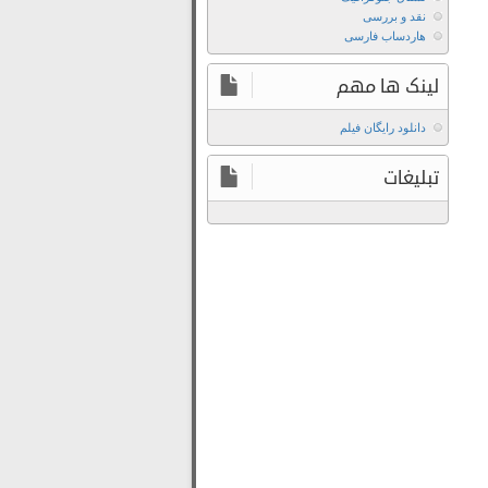
The
نقد و بررسی
Stairs
هاردساب فارسی
دانلود
فیلم
لینک ها مهم
The
Stairs
دانلود رایگان فیلم
2021
تبلیغات
دانلود
فیلم
The
Stairs
2021
با
زیرنویس
چسبیده
دانلود
فیلم
The
Stairs
2021