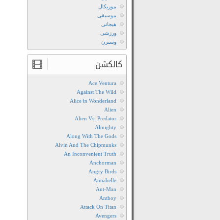
موزیکال
موسیقی
هیجانی
ورزشی
وسترن
کالکشن
Ace Ventura
Against The Wild
Alice in Wonderland
Alien
Alien Vs. Predator
Almighty
Along With The Gods
Alvin And The Chipmunks
An Inconvenient Truth
Anchorman
Angry Birds
Annabelle
Ant-Man
Antboy
Attack On Titan
Avengers