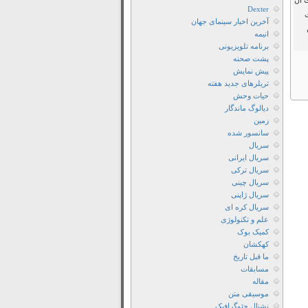
آن‌
فیلم
Dexter
آخرین اخبار سینمای جهان
The
انیمه
Stairs
برنامه تلویزیونی
2021
پشت صحنه
دانلود
پیش نمایش
تریلرهای جدید هفته
رايگان
حیات وحش
فيلم
دیالوگ ماندگار
The
زمین
سانسور شده
Stairs
سریال
2021
سریال ایرانی
دانلود
سریال ترکی
زیرنویس
سریال چینی
سریال ژاپنی
فارسی
سریال کره ای
فیلم
علم و تکنولوژی
The
کمیک بوک
Stairs
کهکشان
ما قبل تاریخ
2021
مسابقات
دانلود
مقاله
فیلم
موسیقی متن
نشنال جئوگرافیک