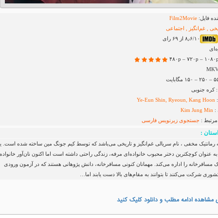
ده فایل:
Film2Movie
خی , غم‌انگیز , اجتماعی
۸٫۶/۱۰ از ۶۹ رای
ه‌ای
کره جنوبی
:
Ye-Eun Shin, Ryeoun, Kang Hoon
:
Kim Jung Min
مرتبط :
جستجوی زیرنویس
فارسی
ستان :
ه رمانتیک مخفی ، نام سریالی غم‌انگیز و تاریخی می‌باشد که توسط کیم جونگ مین ساخته شده است. ی
به عنوان کوچکترین دختر محبوب خانواده‌ای مرفه، زندگی راحتی داشته است اما اکنون نان‌آور خانواده
 مسافرخانه را اداره می‌کند. مهمانان کنونی مسافرخانه، دانش پژوهانی هستند که در آزمون ورودی
ری شرکت می‌کنند تا بتوانند به مقام‌های بالا دست یابند اما…
 مشاهده ادامه مطلب و دانلود کلیک کنید