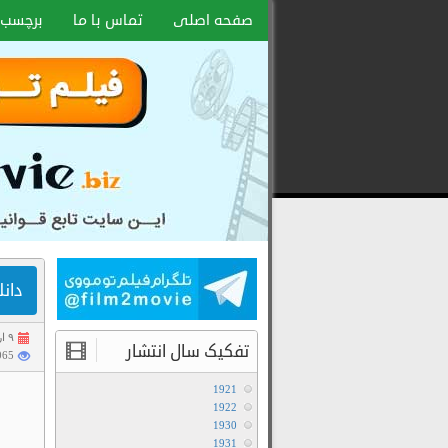
صفحه اصلی
تماس با ما
برچسب 
دانلود
رایگان
فیلم
و
سریال
با
لینک
دانلود سریا
مستقیم
۹ اردیبهشت ۱۴۰۲
تفکیک سال انتشار
2065 با
1921
1922
1930
1931