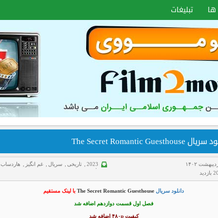
ها
تبلیغات
ل The Secret Romantic Guesthouse
2023
,
تاریخی
,
سریال
,
غم انگیز
,
هاردساب
فارسی
زدید
دانلود سریال
The Secret Romantic Guesthouse
با لینک مستقیم
فصل اول قسمت دوازدهم اضافه شد
کیفیت ۴۸۰p اضافه شد