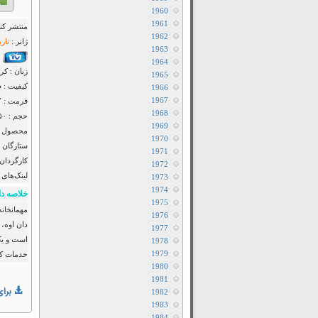
1960
1961
منتشر کنن
1962
ژانر :
تاری
1963
1964
زبان : کر
1965
کیفیت : ۴۸۰p – ۷۲۰p – ۱۰۸۰p
1966
1967
فرمت : MKV
1968
حجم : ۵۵۰ – ۲۵۰ – ۱۵۰ مگابایت
1969
محصول : 
1970
ستارگان 
1971
کارگردان 
1972
لینک‌های 
1973
1974
خلاصه دا
1975
مهمانخان
1976
دان اوه، 
1977
است و یک
1978
1979
خدمات کشو
1980
1981
برای
1982
1983
1984