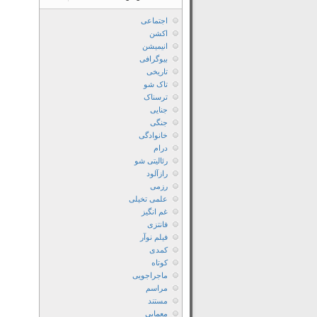
اجتماعی
اکشن
انیمیشن
بیوگرافی
تاریخی
تاک شو
ترسناک
جنایی
جنگی
خانوادگی
درام
رئالیتی شو
رازآلود
رزمی
علمی تخیلی
غم انگیز
فانتزی
فیلم نوآر
کمدی
کوتاه
ماجراجویی
مراسم
مستند
معمایی