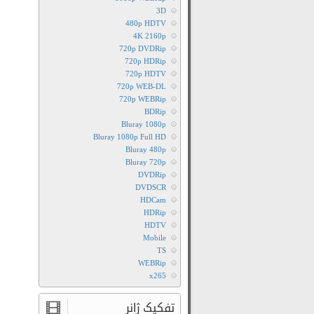
3D
480p HDTV
4K 2160p
720p DVDRip
720p HDRip
720p HDTV
720p WEB-DL
720p WEBRip
BDRip
Bluray 1080p
Bluray 1080p Full HD
Bluray 480p
Bluray 720p
DVDRip
DVDSCR
HDCam
HDRip
HDTV
Mobile
TS
WEBRip
x265
تفکیک ژانر