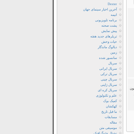
سریال
Dexter
آخرین اخبار سینمای جهان
The
انیمه
Secret
برنامه تلویزیونی
Romantic
پشت صحنه
Guesthouse
پیش نمایش
تریلرهای جدید هفته
دانلود
حیات وحش
رایگان
دیالوگ ماندگار
سریال
زمین
سانسور شده
The
سریال
Secret
سریال ایرانی
Romantic
سریال ترکی
Guesthouse
سریال چینی
سریال ژاپنی
دانلود
ون
سریال کره ای
زیرنویس
علم و تکنولوژی
فارسی
کمیک بوک
سریال
کهکشان
ما قبل تاریخ
The
مسابقات
Secret
مقاله
Romantic
موسیقی متن
نشنال جئوگرافیک