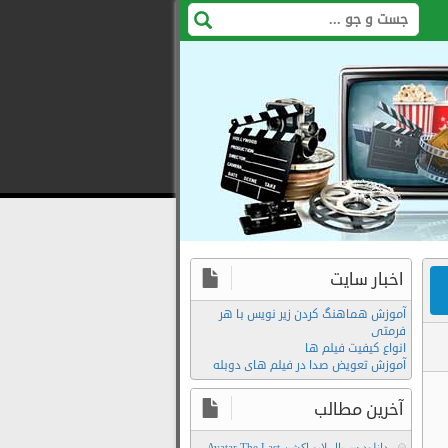
اخبار سایت
آموزش هماهنگ کردن زیر نویس با هر
فرمتی
انواع کیفیت فیلم ها
آموزش تعویض صدا در فیلم های دوبله
تماشای
آنلاین
آخرین مطالب
سریال
دانلود سریال لایو اکشن Avatar The Last