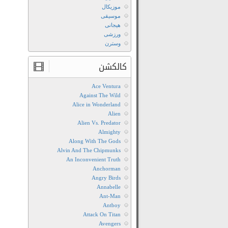
موزیکال
موسیقی
هیجانی
ورزشی
وسترن
کالکشن
Ace Ventura
Against The Wild
Alice in Wonderland
Alien
Alien Vs. Predator
Almighty
Along With The Gods
Alvin And The Chipmunks
An Inconvenient Truth
Anchorman
Angry Birds
Annabelle
Ant-Man
Antboy
Attack On Titan
Avengers