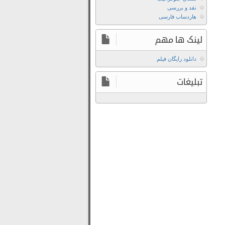
Guesthouse
نقد و بررسی
دانلود
هاردساب فارسی
سریال
The
لینک ها مهم
Secret
Romantic
دانلود رایگان فیلم
Guesthouse
تبلیغات
دانلود
سریال
The
Secret
Romantic
Guesthouse
با
زیرنویس
چسبیده
دانلود
سریال
The
Secret