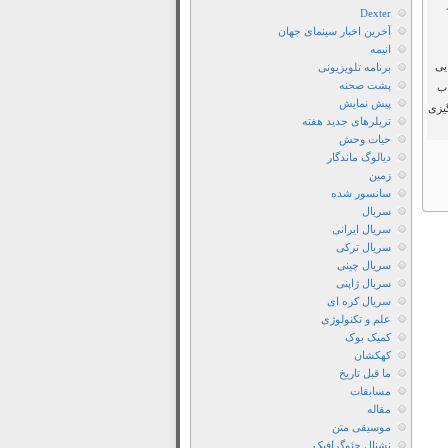
2006
Dexter
آخرین اخبار سینمای جهان
دانلود
انیمه
دوبله
یی
برنامه تلویزیونی
فارسی
پشت صحنه
اب
فيلم
پیش نمایش
یزی
تریلرهای جدید هفته
The
حیات وحش
Prestige
دیالوگ ماندگار
2006
زمین
سانسور شده
دانلود
سریال
دوبله
سریال ایرانی
فارسی
سریال ترکی
فیلم
سریال چینی
سریال ژاپنی
The
سریال کره ای
Prestige
علم و تکنولوژی
2006
کمیک بوک
دانلود
کهکشان
ما قبل تاریخ
رايگان
مسابقات
فيلم
مقاله
The
موسیقی متن
نشنال جئوگرافیک