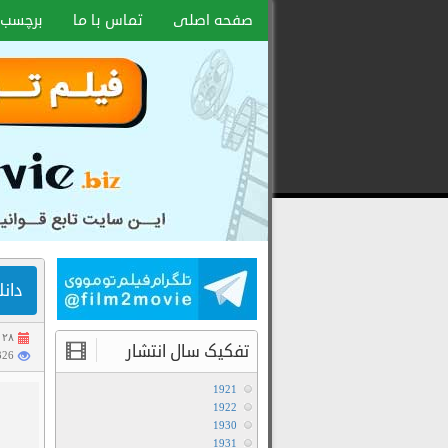
صفحه اصلی
تماس با ما
برچسب 
دانلود
رایگان
فیلم
و
سریال
با
لینک
دانلود ف
مستقیم
۲۸ دی ۱۴۰۲
تفکیک سال انتشار
192326
1921
1922
1930
1931