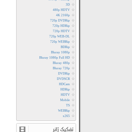
3D
480p HDTV
4K 2160p
720p DVDRip
720p HDRip
720p HDTV
720p WEB-DL
720p WEBRip
BDRip
Bluray 1080p
Bluray 1080p Full HD
Bluray 480p
Bluray 720p
DVDRip
DVDSCR
HDCam
HDRip
HDTV
Mobile
TS
WEBRip
x265
تفکیک ژانر