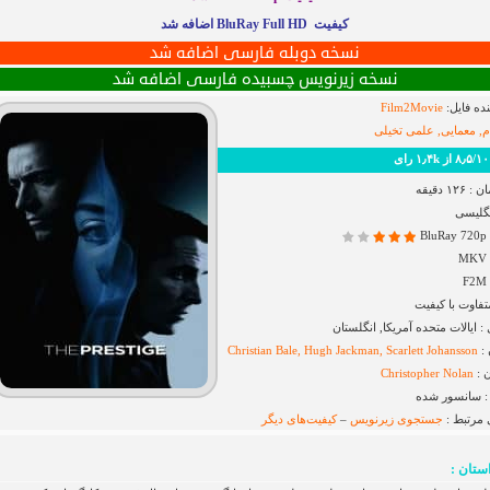
کیفیت BluRay Full HD اضافه شد
نسخه دوبله فارسی اضافه شد
نسخه زیرنویس چسبیده فارسی اضافه شد
ده فایل:
Film2Movie
م, معمایی, علمی تخیلی
رای
۱ دقیقه
نگلیسی
B
فاوت با کیفیت
ایالات متحده آمریکا, انگلستان
 :
Christian Bale, Hugh Jackman, Scarlett Johansson
 :
Christopher Nolan
 سانسور شده
 مرتبط :
جستجوی زیرنویس
–
کیفیت‌های دیگر
ستان :