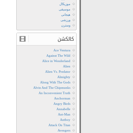
موزیکال
موسیقی
هیجانی
ورزشی
وسترن
کالکشن
Ace Ventura
Against The Wild
Alice in Wonderland
Alien
Alien Vs. Predator
Almighty
Along With The Gods
Alvin And The Chipmunks
An Inconvenient Truth
Anchorman
Angry Birds
Annabelle
Ant-Man
Antboy
Attack On Titan
Avengers