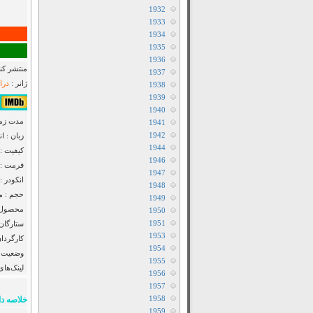
1932
1933
1934
1935
1936
منتشر کنن
1937
ژانر :
درا
1938
1939
۸٫۵/۱۰ از ۱٫۴k 
1940
مدت زمان : ۲۶
1941
1942
زبان : ا
1944
کیفیت : luRay 720p
1946
فرمت : MKV
1947
انکودر : F2M
1948
حجم : مت
1949
محصول : 
1950
1951
ستارگان
1953
کارگردان
1954
وضعیت :
1955
لینک‌های
1956
1957
1958
خلاصه دا
1959