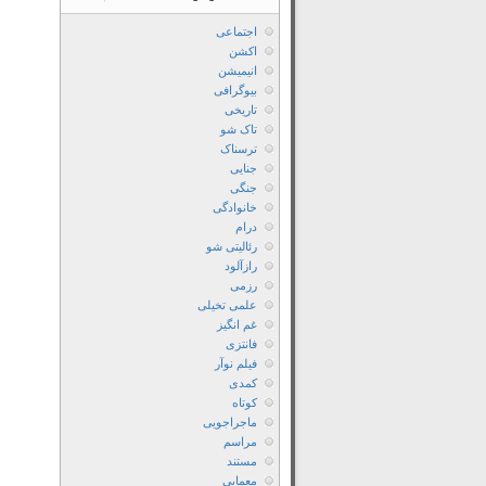
اجتماعی
اکشن
انیمیشن
بیوگرافی
تاریخی
تاک شو
ترسناک
جنایی
جنگی
خانوادگی
درام
رئالیتی شو
رازآلود
رزمی
علمی تخیلی
غم انگیز
فانتزی
فیلم نوآر
کمدی
کوتاه
ماجراجویی
مراسم
مستند
معمایی