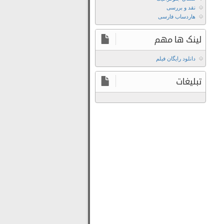
Prestige
نقد و بررسی
2006
هاردساب فارسی
دانلود
رایگان
لینک ها مهم
فیلم
The
دانلود رایگان فیلم
Prestige
تبلیغات
2006
دانلود
رایگان
فیلم
قدر
و
منزلت
2006
دانلود
زیرنویس
فارسی
فیلم
The