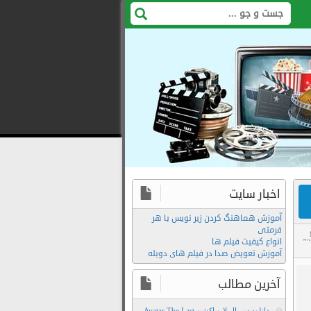
اخبار سایت
آموزش هماهنگ کردن زیر نویس با هر
فرمتی
انواع کیفیت فیلم ها
7
یش
آموزش تعویض صدا در فیلم های دوبله
,
Download
اب
Film
آخرین مطالب
The
دانلود سریال لایو اکشن Avatar The Last