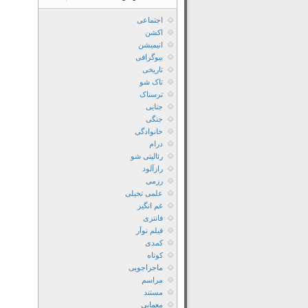
اجتماعی
اکشن
انیمیشن
بیوگرافی
تاریخی
تاک شو
ترسناک
جنایی
جنگی
خانوادگی
درام
رئالیتی شو
رازآلود
رزمی
علمی تخیلی
غم انگیز
فانتزی
فیلم نوآر
کمدی
کوتاه
ماجراجویی
مراسم
مستند
معمایی