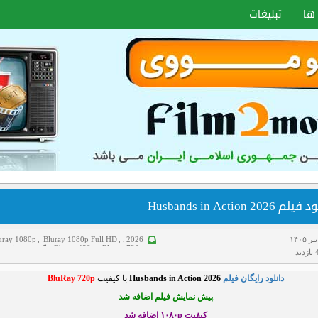
ها
تبلیغات
م Husbands in Action 2026
uray 1080p
,
Bluray 1080p Full HD
,
,
2026
Bluray 720p
,
Bluray 480p
,
اکشن
,
جنایی
,
د
دانلود فیلم
,
سانسور شده
,
کمدی
,
هاردساب فار
دانلود رایگان فیلم
Husbands in Action 2026
با کیفیت
BluRay 720p
پیش نمایش فیلم اضافه شد
کیفیت ۱۰۸۰p اضافه شد