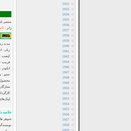
1932
1933
1934
1935
منتشر کنن
1936
ژانر :
اکش
1937
1938
6٫2/10 از 1٫5K 
1939
مدت زمان : 07
1940
زبان : ا
1941
کیفیت :
1942
1944
فرمت : MP4
1946
انکودر : F2M
1947
حجم : مت
1948
محصول :
1949
ستارگان
1950
کارگردان
1951
1953
لینک‌های
1954
1955
خلاصه دا
1956
1957
1958
نویسندگی 
1959