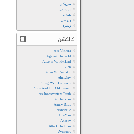
موزیکال
موسیقی
هیجانی
ورزشی
وسترن
کالکشن
Ace Ventura
Against The Wild
Alice in Wonderland
Alien
Alien Vs. Predator
Almighty
Along With The Gods
Alvin And The Chipmunks
An Inconvenient Truth
Anchorman
Angry Birds
Annabelle
Ant-Man
Antboy
Attack On Titan
Avengers