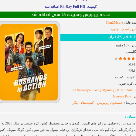
کیفیت BluRay Full HD اضافه شد
نسخه زیرنویس چسبیده فارسی اضافه شد
ده فایل:
Film2Movie
ن , کمدی , جنایی
رای
1 دقیقه
نگلیسی
فاوت با کیفیت
 کره جنوبی
 :
Jin Seon-kyu , Gong Myoung , Kim Ji Suk
 :
Gyu-tae Park
 مرتبط :
جستجوی زیرنویس
–
کیفیت‌های دیگر
ستان :
شوهر ها در میدان , نام فیلمی در ژانر های اکشن , کمدی و جنایی محصول کشور کره جنوبی در سال 2026 به
و کارگردانی پارک گیو تائه می باشد.از بازیگران این فیلم میتوان به جین سون کیو , گونگ میونگ , کیم