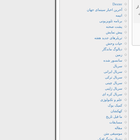
Husbands
Dexter
از
آخرین اخبار سینمای جهان
in
انیمه
Action
برنامه تلویزیونی
2026
پشت صحنه
دانلود
پیش نمایش
تریلرهای جدید هفته
فیلم
حیات وحش
Husbands
دیالوگ ماندگار
in
زمین
سانسور شده
Action
سریال
2026
سریال ایرانی
با
سریال ترکی
دوبله
سریال چینی
سریال ژاپنی
فارسی
سریال کره ای
دانلود
علم و تکنولوژی
فیلم
کمیک بوک
Husbands
کهکشان
ما قبل تاریخ
in
مسابقات
Action
مقاله
2026
موسیقی متن
نشنال جئوگرافیک