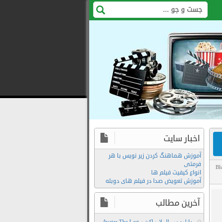
اخبار سایت
آموزش هماهنگ کردن زیر نویس با هر
فرمتی
Bl
انواع کیفیت فیلم ها
سی
آموزش تعویض صدا در فیلم های دوبله
2026
دانلود
آخرین مطالب
فیلم
دانلود سریال لایو اکشن Avatar The Last