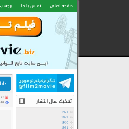
صفحه اصلی
تماس با ما
برچسب 
دانلود
رایگان
فیلم
و
سریال
با
لینک
دانلود فیل
مستقیم
۱۶ تیر ۱۴۰۵
تفکیک سال انتشار
440 بازدی
1921
1922
1930
1931