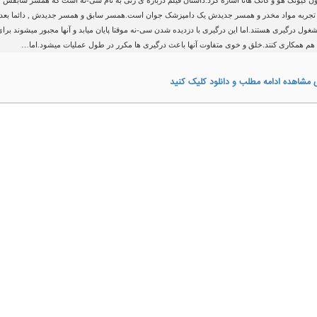
ن کیونگ هو و کانگ هانا اشاره کرد.داستان فیلم درباره ی زنی به نام سی-نه است که همسر سابقش
 تجربه مواد مخدر و همسر جدیدش یک دامپزشک جوان است.همسر سابق و همسر جدیدش , دائما بعد 
شغول درگیری هستند.اما این درگیری با دزدیده شدن سی-نه موقتا پایان میابد و آنها مجبور میشوند برای
 هم همکاری کنند.خلق و خوی متفاوت آنها باعث درگیری ها مکرر در طول عملیات میشود.اما…
 مشاهده ادامه مطلب و دانلود کلیک کنید