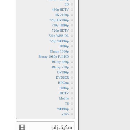
3D
480p HDTV
4K 2160p
720p DVDRip
720p HDRip
720p HDTV
720p WEB-DL
720p WEBRip
BDRip
Bluray 1080p
Bluray 1080p Full HD
Bluray 480p
Bluray 720p
DVDRip
DVDSCR
HDCam
HDRip
HDTV
Mobile
TS
WEBRip
x265
تفکیک ژانر