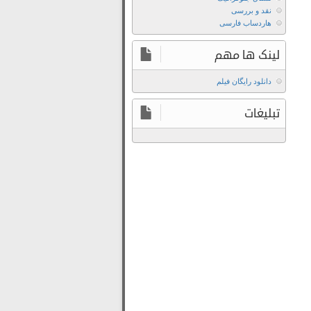
با
نقد و بررسی
زیرنویس
هاردساب فارسی
فارسی
دانلود
لینک ها مهم
فیلم
Husbands
دانلود رایگان فیلم
in
تبلیغات
Action
2026
با
کیفیت
بالا
دانلود
فیلم
Husbands
in
Action
2026
با
لینک