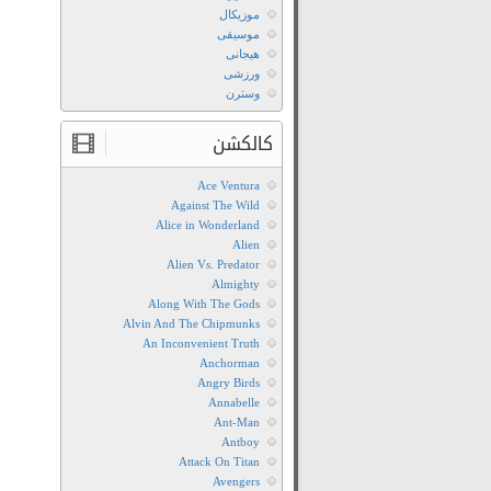
موزیکال
موسیقی
هیجانی
ورزشی
وسترن
کالکشن
Ace Ventura
Against The Wild
Alice in Wonderland
Alien
Alien Vs. Predator
Almighty
Along With The Gods
Alvin And The Chipmunks
An Inconvenient Truth
Anchorman
Angry Birds
Annabelle
Ant-Man
Antboy
Attack On Titan
Avengers