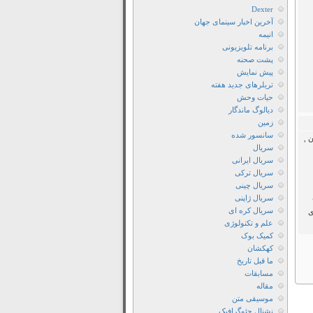
2019
Dexter
آخرین اخبار سینمای جهان
دانلود
انیمه
سریال
برنامه تلویزیونی
Cruel
پشت صحنه
Istanbul
پیش نمایش
تریلرهای جدید هفته
2019
حیات وحش
با
دیالوگ ماندگار
دوبله
زمین
سانسور شده
فارسی
مرکان ,
سریال
دانلود
سریال ایرانی
سریال
سریال ترکی
Cruel
سریال چینی
سریال ژاپنی
Istanbul
سریال کره ای
ی
2019
علم و تکنولوژی
با
کمیک بوک
زیرنویس
کهکشان
ما قبل تاریخ
فارسی
مسابقات
دانلود
مقاله
سریال
موسیقی متن
نشنال جئوگرافیک