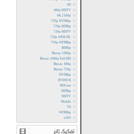
3D
480p HDTV
4K 2160p
720p DVDRip
720p HDRip
720p HDTV
720p WEB-DL
720p WEBRip
BDRip
Bluray 1080p
Bluray 1080p Full HD
Bluray 480p
Bluray 720p
DVDRip
DVDSCR
HDCam
HDRip
HDTV
Mobile
TS
WEBRip
x265
تفکیک ژانر