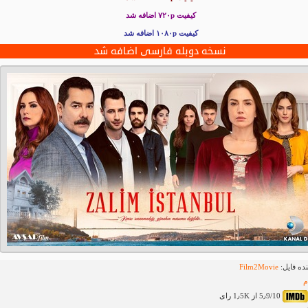
کیفیت ۷۲۰p
اضافه شد
کیفیت ۱۰۸۰p اضافه شد
نسخه دوبله فارسی اضافه شد
ده فایل:
Film2Movie
م
5٫9/10 از 1٫5K رای