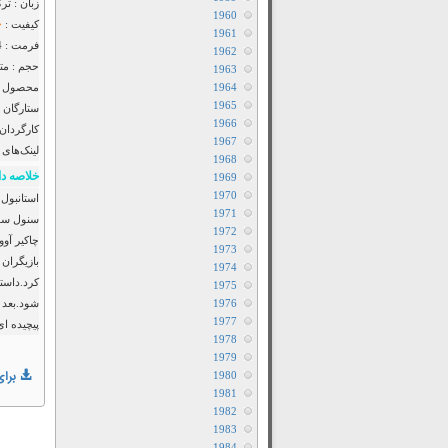
زبان : تر
1960
کیفیت :
1961
فرمت : MP4
1962
حجم : متف
1963
1964
محصول : 
1965
ستارگان 
1966
کارگردان 
1967
لینک‌های 
1968
خلاصه دا
1969
1970
1971
سنول سون
1972
چاکیر آو
1973
بازیگران 
1974
کرد.داست
1975
1976
شود.بعد ا
1977
پیچیده ا
1978
1979
برای
1980
1981
1982
1983
1984