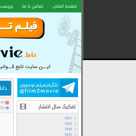
صفحه اصلی
تماس با ما
برچسب 
دانلود
رایگان
فیلم
و
سریال
با
لینک
دانلود 
مستقیم
۲۹ تیر ۱۴۰۵
تفکیک سال انتشار
3255 با
1921
1922
1930
1931