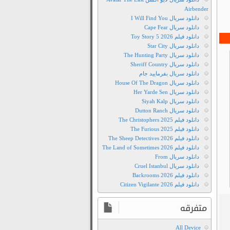
سریال
Airbender
Cruel
دانلود سریال I Will Find You
Istanbul
دانلود سریال Cape Fear
2019
دانلود فیلم Toy Story 5 2026
دانلود سریال Star City
دانلود
دانلود سریال The Hunting Party
رایگان
دانلود سریال Sheriff Country
سریال
دانلود سریال بفرمایید جام
Zalim
دانلود سریال House Of The Dragon
دانلود سریال Her Yarde Sen
Istanbul
دانلود سریال Siyah Kalp
2019
دانلود سریال Dutton Ranch
دانلود
دانلود فیلم The Christophers 2025
رایگان
دانلود فیلم The Furious 2025
دانلود فیلم The Sheep Detectives 2026
سریال
دانلود فیلم The Land of Sometimes 2026
استانبول
دانلود سریال From
ظالم
دانلود سریال Cruel Istanbul
دانلود فیلم Backrooms 2026
2019
دانلود فیلم Citizen Vigilante 2026
دانلود
سریال
متفرقه
Cruel
Istanbul
All Device