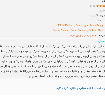
کی
اوت با کیفیت
ترکیه
:
Fikret Kuskan , Deniz Ugur , Mine Tugay
:
Cevdet Mercan , Senol Sonmez , Gokcen Usta
مرتبط :
جستجوی زیرنویس
فارسی
ستان :
استانبول ظالم , نام سریالی در ژانر درام محصول کشور ترکیه در سال 2019 به کارگردانی مشترک جودت 
مز و گوکچن اوستا می باشد.نویسندگی این سریال به صورت مشترک بر عهده ی سیرما یانیک , سدا
وندوک و آیسون اردوغان بوده است.تهیه کنندگی این سریال توسط شوکرو آوشار انجام شده است.از
این سریال میتوان به فیکرت کوسکان , دنیز اوگور , ماین توگای , اوزان دولونای و سرا کوتلوبی اشاره
ان سریال درباره ی زنی به نام سحر است که همراه با فرزندانش در خانه ی آقا بیگ مشغول به کار می
ز اینکه مدتی میگذرد و دو خانواده با هم آشنا میشوند , میان فرزندان سحر و آقا بیگ روابط و عشق ها
ی شکل میگیرد و به مرور زمان هم راز های هولناک عمارت آشکار میشود.و…
 مشاهده ادامه مطلب و دانلود کلیک کنید