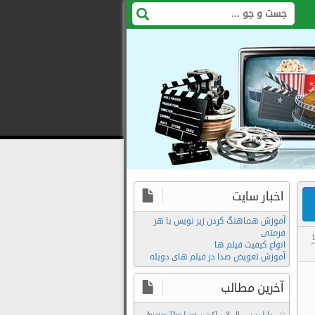
اخبار سایت
آموزش هماهنگ کردن زیر نویس با هر
فرمتی
انواع کیفیت فیلم ها
کی
,
آموزش تعویض صدا در فیلم های دوبله
Film2Movie
دانلود
آخرین مطالب
رایگان
دانلود سریال لایو اکشن Avatar The Last