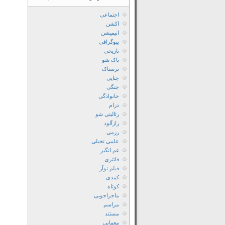
اجتماعی
اکشن
انیمیشن
بیوگرافی
تاریخی
تاک شو
ترسناک
جنایی
جنگی
خانوادگی
درام
رئالیتی شو
رازآلود
رزمی
علمی تخیلی
غم انگیز
فانتزی
فیلم نوآر
کمدی
کوتاه
ماجراجویی
مراسم
مستند
معمایی