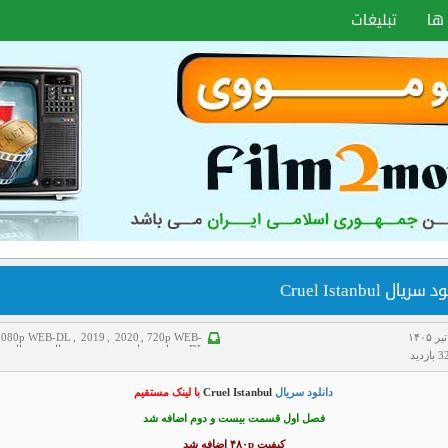
ها
تبلیغات
سریال Cruel Istanbul
1080p WEB-DL
,
2019
,
2020
,
720p WEB-
DL
,
درام
,
سانسور شده
,
سریال
,
سریال تر
زدید
سریال دوبله فارسی
دانلود سریال
Cruel Istanbul
با لینک مستقیم
فصل اول قسمت بیست و دوم اضافه شد
کیفیت ۴۸۰p اضافه شد