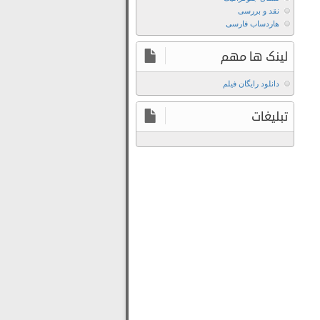
Cruel
نقد و بررسی
Istanbul
هاردساب فارسی
2019
با
لینک ها مهم
لینک
مستقیم
دانلود رایگان فیلم
دانلود
تبلیغات
سریال
Cruel
Istanbul
2019
سانسور
شده
دانلود
سریال
Cruel
Istanbul
2019
فصل
اول