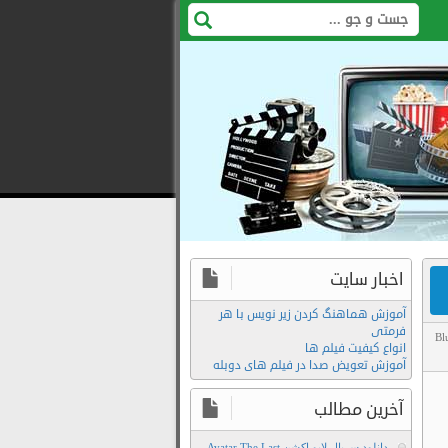
اخبار سایت
آموزش هماهنگ کردن زیر نویس با هر
فرمتی
Bl
انواع کیفیت فیلم ها
آموزش تعویض صدا در فیلم های دوبله
Film2Moive
Twenty
آخرین مطالب
One
دانلود سریال لایو اکشن Avatar The Last