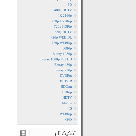
3D
480p HDTV
4K 2160p
720p DVDRip
720p HDRip
720p HDTV
720p WEB-DL
720p WEBRip
BDRip
Bluray 1080p
Bluray 1080p Full HD
Bluray 480p
Bluray 720p
DVDRip
DVDSCR
HDCam
HDRip
HDTV
Mobile
TS
WEBRip
x265
تفکیک ژانر