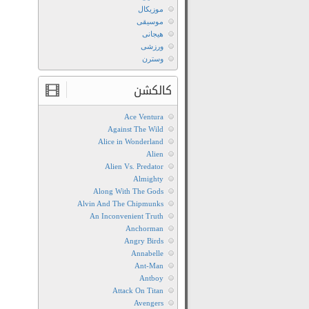
موزیکال
موسیقی
هیجانی
ورزشی
وسترن
کالکشن
Ace Ventura
Against The Wild
Alice in Wonderland
Alien
Alien Vs. Predator
Almighty
Along With The Gods
Alvin And The Chipmunks
An Inconvenient Truth
Anchorman
Angry Birds
Annabelle
Ant-Man
Antboy
Attack On Titan
Avengers