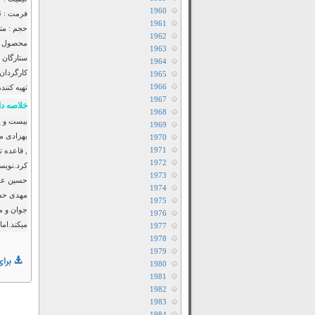
1960
فرمت : MP4
1961
حجم : متف
1962
محصول : 
1963
ستارگان 
1964
کارگردان 
1965
1966
تهیه کننده
1967
خلاصه دا
1968
1969
1970
1971
1972
کرد.نویس
1973
حسین علیز
1974
مهدی حسین
1975
جوان و مر
1976
میکند.ام
1977
1978
1979
برای
1980
1981
1982
1983
1984