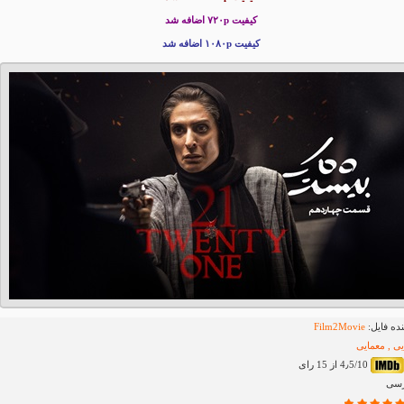
کیفیت ۷۲۰p
اضافه شد
کیفیت ۱۰۸۰p اضافه شد
ده فایل:
Film2Movie
یی , معمایی
4٫5/10 از 15 رای
رسی