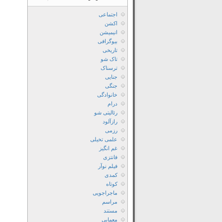
اجتماعی
اکشن
انیمیشن
بیوگرافی
تاریخی
تاک شو
ترسناک
جنایی
جنگی
خانوادگی
درام
رئالیتی شو
رازآلود
رزمی
علمی تخیلی
غم انگیز
فانتزی
فیلم نوآر
کمدی
کوتاه
ماجراجویی
مراسم
مستند
معمایی