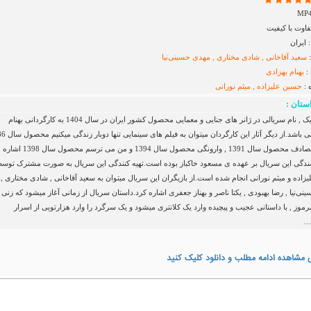
اوت با کیفیت
ایران
:
سعید آقا‌خانی , شادی مختاری , مهدی حسینی‌نیا
:
بهنام بهزادی
 :
حسین علیزاده , میثم نورانی
ستان :
بیست و یک , نام سریالی در ژانر های جنایی و معمایی محصول کشور ایران در سال 1404 به کارگردانی بهنام
بهزادی می باشد.از دیگر آثار این کارگرد
, قاعده تصادف محصول سال 1391 , وارونگی محصول سال 1394 و من می ترسم محصول سال 1398 اشاره
ندگی این سریال بر عهده ی مسعود خاکباز بوده است.تهیه کنندگی این سریال به صورت مشترک توس
اده و میثم نورانی انجام شده است.از بازیگران این سریال میتوان به سعید آقاخانی , شادی مختاری ,
ی‌نیا , رضا بهبودی , یکتا ناصر و بهناز جعفری اشاره کرد.داستان سریال از زمانی آغاز میشود که زنی
موز , با داستانی عجیب و پیچیده وارد یک کلانتری میشود و یک سرگرد را وارد هزارتویی از اسرار
ا…
 مشاهده ادامه مطلب و دانلود کلیک کنید