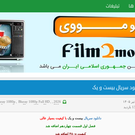
ها
تبلیغات
ود سریال بیست و یک
uray 1080p
,
Bluray 1080p Full HD
,
,
2026
Bluray 720p
,
Bluray 480p
,
سریال
,
سریال
زدید
ایرانی
,
معمایی
دانلود سریال
بیست و یک
با کیفیت بسیار عالی
فصل اول قسمت چهاردهم اضافه شد
کیفیت ۴۸۰p اضافه شد