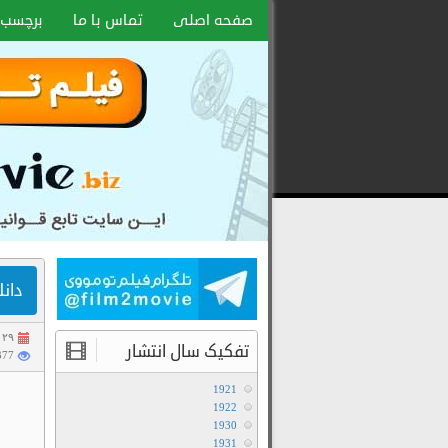
صفحه اصلی
تماس با ما
برچسب 
دانلود
رایگان
فیلم
و
سریال
با
لینک
دانل
مستقیم
۲۹ تیر ۱۴۰۵
تفکیک سال انتشار
1377 با
1921
1922
1930
1931