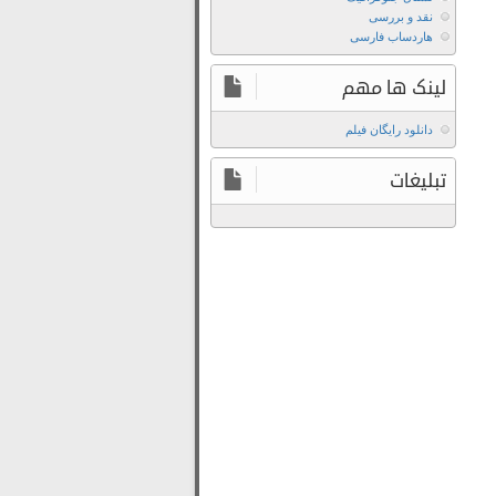
و
نقد و بررسی
یک
هاردساب فارسی
دانلود
فیلم
لینک ها مهم
و
سریال
دانلود رایگان فیلم
فصل
تبلیغات
اول
بیست
و
یک
فیلم
تو
مووی