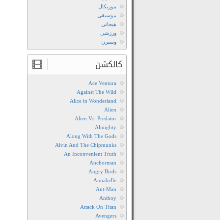
موزیکال
موسیقی
هیجانی
ورزشی
وسترن
کالکشن
Ace Ventura
Against The Wild
Alice in Wonderland
Alien
Alien Vs. Predator
Almighty
Along With The Gods
Alvin And The Chipmunks
An Inconvenient Truth
Anchorman
Angry Birds
Annabelle
Ant-Man
Antboy
Attack On Titan
Avengers