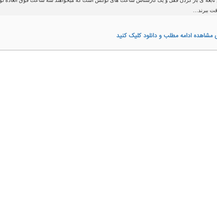
 نابغه ی باز کردن قفل و یک کارشناس ساعت های لوکس است که میخواهند سه ساعت فوق العاده ل
قت ببرند…
 مشاهده ادامه مطلب و دانلود کلیک کنید