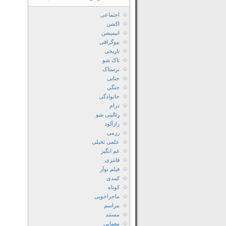
اجتماعی
اکشن
انیمیشن
بیوگرافی
تاریخی
تاک شو
ترسناک
جنایی
جنگی
خانوادگی
درام
رئالیتی شو
رازآلود
رزمی
علمی تخیلی
غم انگیز
فانتزی
فیلم نوآر
کمدی
کوتاه
ماجراجویی
مراسم
مستند
معمایی