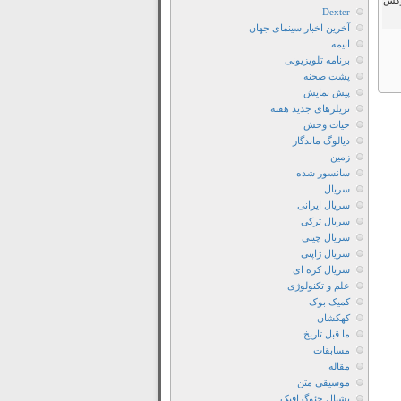
وکس
Moon
Dexter
آخرین اخبار سینمای جهان
Thieves
انیمه
2024
برنامه تلویزیونی
با
پشت صحنه
دوبله
پیش نمایش
تریلرهای جدید هفته
فارسی
حیات وحش
دانلود
دیالوگ ماندگار
فیلم
زمین
سانسور شده
The
سریال
Moon
سریال ایرانی
Thieves
سریال ترکی
2024
سریال چینی
سریال ژاپنی
با
سریال کره ای
زیرنویس
علم و تکنولوژی
فارسی
کمیک بوک
دانلود
کهکشان
ما قبل تاریخ
فیلم
مسابقات
The
مقاله
Moon
موسیقی متن
نشنال جئوگرافیک