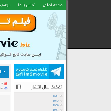
صفحه اصلی
تماس با ما
برچسب 
دانلود
رایگان
فیلم
و
سریال
با
لینک
دانلود فیل
مستقیم
۲۹ فروردین ۱۴۰۴
تفکیک سال انتشار
1652 با
1921
1922
1930
1931