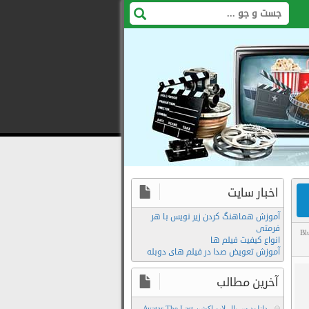
اخبار سایت
آموزش هماهنگ کردن زیر نویس با هر
فرمتی
Bl
انواع کیفیت فیلم ها
آموزش تعویض صدا در فیلم های دوبله
Film2Movie
دانلود
آخرین مطالب
رایگان
دانلود سریال لایو اکشن Avatar The Last