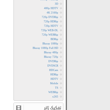
3D
480p HDTV
4K 2160p
720p DVDRip
720p HDRip
720p HDTV
720p WEB-DL
720p WEBRip
BDRip
Bluray 1080p
Bluray 1080p Full HD
Bluray 480p
Bluray 720p
DVDRip
DVDSCR
HDCam
HDRip
HDTV
Mobile
TS
WEBRip
x265
تفکیک ژانر