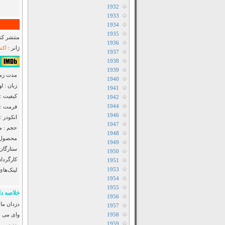
1932
1933
1934
1935
منتشر کنن
1936
ژانر :
اکش
1937
1938
۶٫۱/۱۰ از ۲۵۰ 
1939
مدت زمان : ۰۸
1940
زبان : ل
1941
کیفیت :
1942
1944
فرمت : MP4
1946
انکودر : F2M
1947
حجم : مت
1948
محصول :
1949
ستارگان
1950
کارگردان
1951
1953
لینک‌های
1954
1955
خلاصه دا
1956
1957
1958
وای می ب
1959