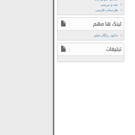
Thieves
نقد و بررسی
2024
هاردساب فارسی
با
کیفیت
لینک ها مهم
بالا
دانلود
دانلود رایگان فیلم
فیلم
تبلیغات
The
Moon
Thieves
2024
با
لینک
مستقیم
دانلود
فیلم
The
Moon
Thieves
2024