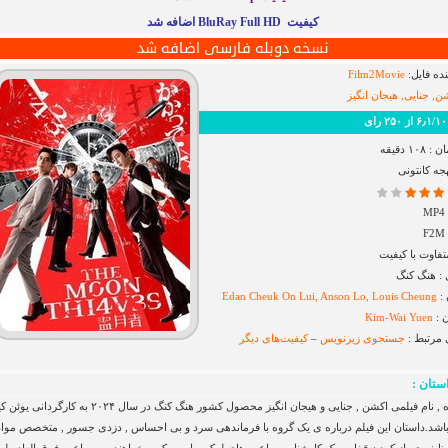
کیفیت BluRay Full HD اضافه شد
نسخه دوبله فارسی اضافه شد
ده فایل:
Film2Movie
ن, جنایی, هیجان انگیز
رای
۱ دقیقه
هجه کانتونی
فاوت با کیفیت
 هنگ کنگ
 :
Edan Cheuk On Lui, Anson Lo, Louis Cheung
 :
Kim-Wai Yuen
 مرتبط :
جستجوی زیرنویس
–
کیفیت‌های دیگر
ستان :
دزدان ماه , نام فیلمی اکشن , جنایی و هیجان انگیز محصول کشور هنگ کنگ در سال ۲۰۲۴ به کارگردانی 
اشد.داستان این فیلم درباره ی یک گروه با فرماندهی سرد و بی احساس , دزدی جسور , متخصص مواد