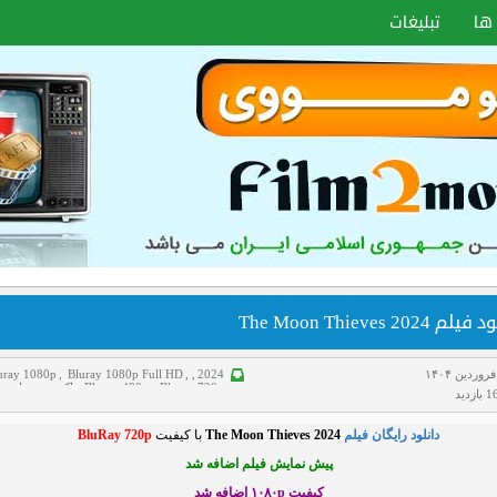
ها
تبلیغات
م The Moon Thieves 2024
uray 1080p
,
Bluray 1080p Full HD
,
,
2024
Bluray 720p
,
Bluray 480p
,
اکشن
,
جنایی
,
زدید
دانلود فیلم
,
سانسور شده
,
فیلم دوبله فارسی
,
هیجانی
دانلود رایگان فیلم
The Moon Thieves 2024
با کیفیت
BluRay 720p
پیش نمایش فیلم اضافه شد
کیفیت ۱۰۸۰p
اضافه شد