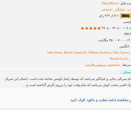
ده فایل:
Film2Movie
ی , غم‌انگیز , اجتماعی
۷/۱۰ از ۳۶۲ رای
گلیسی
 انگلیس
:
John Simm, Richie Campbell, William Andrews, Silas Carson
:
Russell Lewis
مرتبط :
جستجوی زیرنویس
فارسی
ستان :
ام سریالی جنایی و غم‌انگیز می‌باشد که توسط راسل لوئیس ساخته شده است. داستان این سریال
 یک افسر سخت کوش می‌باشد که تمام وقت خود را برروی کارش گذاشته است و…
 مشاهده ادامه مطلب و دانلود کلیک کنید