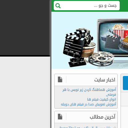
اخبار سایت
آموزش هماهنگ کردن زیر نویس با هر
فرمتی
انواع کیفیت فیلم ها
آموزش تعویض صدا در فیلم های دوبله
تماشای
آنلاین
آخرین مطالب
سریال
دانلود سریال لایو اکشن Avatar The Last