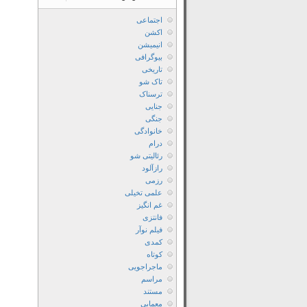
اجتماعی
اکشن
انیمیشن
بیوگرافی
تاریخی
تاک شو
ترسناک
جنایی
جنگی
خانوادگی
درام
رئالیتی شو
رازآلود
رزمی
علمی تخیلی
غم انگیز
فانتزی
فیلم نوآر
کمدی
کوتاه
ماجراجویی
مراسم
مستند
معمایی