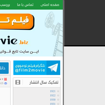
صفحه اصلی
تماس با ما
برچسب 
دانلود
رایگان
فیلم
و
سریال
با
لینک
دانلو
مستقیم
۷ فروردین ۱۴۰۰
تفکیک سال انتشار
4513 با
1921
1922
1930
1931