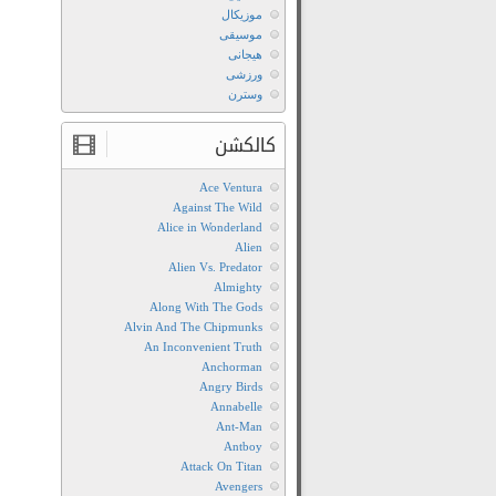
موزیکال
موسیقی
هیجانی
ورزشی
وسترن
کالکشن
Ace Ventura
Against The Wild
Alice in Wonderland
Alien
Alien Vs. Predator
Almighty
Along With The Gods
Alvin And The Chipmunks
An Inconvenient Truth
Anchorman
Angry Birds
Annabelle
Ant-Man
Antboy
Attack On Titan
Avengers