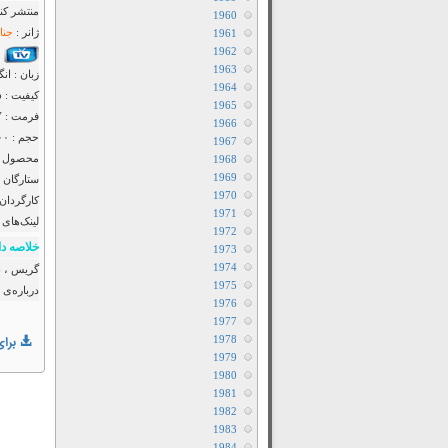
منتشر کنن
1960
ژانر :
جنای
1961
1962
1963
زبان : ان
1964
کیفیت : ۴۸۰p – ۷۲۰p – ۱۰۸۰p
1965
فرمت : MKV
1966
حجم : ۱۴۰۰ – ۷۰۰ – ۳۵۰ مگابایت
1967
محصول :
1968
1969
ستارگان 
1970
کارگردان 
1971
لینک‌های 
1972
خلاصه دا
1973
1974
گریس ، ن
1975
درباره‌ی
1976
1977
1978
برای
1979
1980
1981
1982
1983
1984