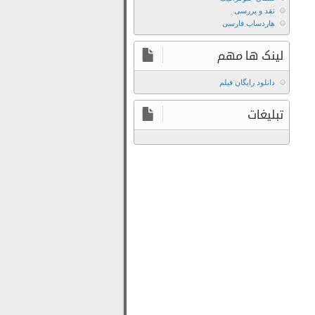
Grace
نقد و بررسی
با
هاردساب فارسی
لینک
مستقیم
لینک ها مهم
دانلود
سریال
دانلود رایگان فیلم
Grace
تبلیغات
فصل
اول
دانلود
سریال
جدید
Grace
دانلود
سریال
خارجی
Grace
دانلود
سریال
گریس