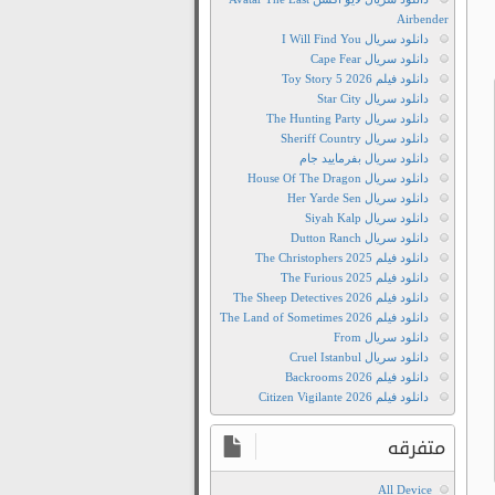
Grace
Airbender
دانلود
دانلود سریال I Will Find You
Grace
دانلود سریال Cape Fear
دانلود
دانلود فیلم Toy Story 5 2026
دانلود سریال Star City
تمامی
دانلود سریال The Hunting Party
فصل‌های
دانلود سریال Sheriff Country
سریال
دانلود سریال بفرمایید جام
Grace
دانلود سریال House Of The Dragon
دانلود سریال Her Yarde Sen
دانلود
دانلود سریال Siyah Kalp
دوبله
دانلود سریال Dutton Ranch
فارسی
دانلود فیلم The Christophers 2025
سریال
دانلود فیلم The Furious 2025
دانلود فیلم The Sheep Detectives 2026
Grace
دانلود فیلم The Land of Sometimes 2026
دانلود
دانلود سریال From
رایگان
دانلود سریال Cruel Istanbul
دانلود فیلم Backrooms 2026
سریال
دانلود فیلم Citizen Vigilante 2026
Grace
دانلود
متفرقه
زیرنویس
فارسی
All Device