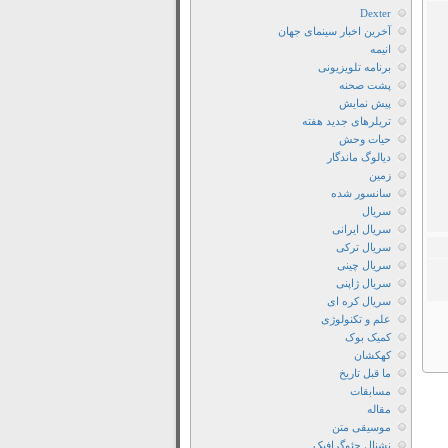
سریال
Dexter
آخرین اخبار سینمای جهان
Grace
انیمه
دانلود
برنامه تلویزیونی
سریال
پشت صحنه
Grace
پیش نمایش
تریلرهای جدید هفته
دانلود
حیات وحش
سریال
دیالوگ ماندگار
Grace
زمین
سانسور شده
با
سریال
زیرنویس
سریال ایرانی
چسبیده
سریال ترکی
دانلود
سریال چینی
سریال ژاپنی
سریال
سریال کره ای
Grace
علم و تکنولوژی
با
کمیک بوک
زیرنویس
کهکشان
ما قبل تاریخ
فارسی
مسابقات
دانلود
مقاله
سریال
موسیقی متن
نشنال جئوگرافیک