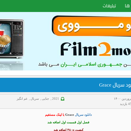
ها
تبلیغات
د سریال Grace
2021
,
جنایی
,
سریال
,
غم انگیز
زدید
دانلود سریال
Grace
با لینک مستقیم
فصل اول قسمت اول اضافه شد
کیفیت ۴۸۰p اضافه شد