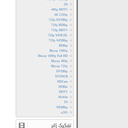
3D
480p HDTV
4K 2160p
720p DVDRip
720p HDRip
720p HDTV
720p WEB-DL
720p WEBRip
BDRip
Bluray 1080p
Bluray 1080p Full HD
Bluray 480p
Bluray 720p
DVDRip
DVDSCR
HDCam
HDRip
HDTV
Mobile
TS
WEBRip
x265
تفکیک ژانر