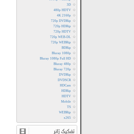
3D
480p HDTV
4K 2160p
720p DVDRip
720p HDRip
720p HDTV
720p WEB-DL
720p WEBRip
BDRip
Bluray 1080p
Bluray 1080p Full HD
Bluray 480p
Bluray 720p
DVDRip
DVDSCR
HDCam
HDRip
HDTV
Mobile
TS
WEBRip
x265
تفکیک ژانر