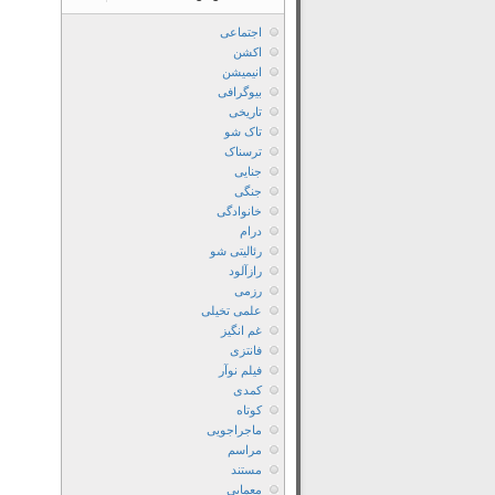
اجتماعی
اکشن
انیمیشن
بیوگرافی
تاریخی
تاک شو
ترسناک
جنایی
جنگی
خانوادگی
درام
رئالیتی شو
رازآلود
رزمی
علمی تخیلی
غم انگیز
فانتزی
فیلم نوآر
کمدی
کوتاه
ماجراجویی
مراسم
مستند
معمایی