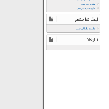
فیلم
نقد و بررسی
Birdboy
هاردساب فارسی
The
Forgotten
لینک ها مهم
Children
دانلود
دانلود رایگان فیلم
فیلم
تبلیغات
Birdboy
The
Forgotten
Children
2015
دانلود
فیلم
Birdboy
The
Forgotten
Children
2015
با