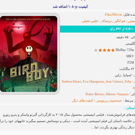
کیفیت ۱۰۸۰p اضافه شد
ده فایل:
Film2Movie
میشن , غم انگیز , ترسناک , علمی تخیلی
رای
۷ دقیقه
نگلیسی
B
اسپانیا , ژاپن
 :
Andrea Alzuri, Eva Ojanguren, Josu Cubero, Felix
A
ان :
Pedro Rivero, Alberto Vazquez
 مرتبط :
جستجوی زیرنویس
–
کیفیت‌های دیگر
ستان :
بردبوی بچه‌های فراموش‌شده ، فیلمی انیمیشنی محصول سال ۲۰۱۵ به کارگردانی آلبرتو واسکز و پدرو ریورو
می‎باشد. در خلاصه داستان این فیلم انیمیشنی آمده است ، دینکی و دوستانش تصمیم می‎گیرند خانه‎های خو
ه دنبال زندگی بهتری بگردند. اما…