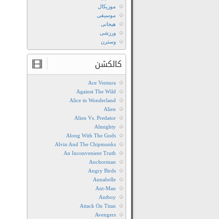
موزیکال
موسیقی
هیجانی
ورزشی
وسترن
کالکشن
Ace Ventura
Against The Wild
Alice in Wonderland
Alien
Alien Vs. Predator
Almighty
Along With The Gods
Alvin And The Chipmunks
An Inconvenient Truth
Anchorman
Angry Birds
Annabelle
Ant-Man
Antboy
Attack On Titan
Avengers