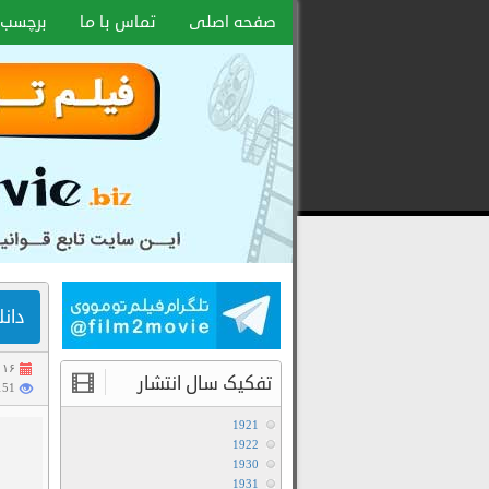
صفحه اصلی
تماس با ما
برچسب 
دانلود
رایگان
فیلم
و
سریال
با
لینک
دانلود فیلم 5
مستقیم
۱۶ اردیبهشت ۱۳۹۷
تفکیک سال انتشار
11151 
1921
1922
1930
1931