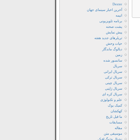
Forgotten
Dexter
آخرین اخبار سینمای جهان
Children
انیمه
دانلود
برنامه تلویزیونی
رايگان
پشت صحنه
فيلم
پیش نمایش
تریلرهای جدید هفته
Birdboy
حیات وحش
The
دیالوگ ماندگار
Forgotten
زمین
سانسور شده
Children
سریال
2015
سریال ایرانی
دانلود
سریال ترکی
زیرنویس
سریال چینی
سریال ژاپنی
فارسی
سریال کره ای
فیلم
علم و تکنولوژی
Birdboy
کمیک بوک
The
کهکشان
ما قبل تاریخ
Forgotten
مسابقات
Children
مقاله
دانلود
موسیقی متن
نشنال جئوگرافیک