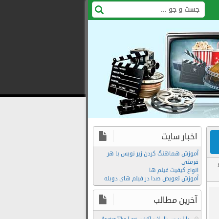
اخبار سایت
آموزش هماهنگ کردن زیر نویس با هر
فرمتی
انواع کیفیت فیلم ها
د
آموزش تعویض صدا در فیلم های دوبله
دانلود
Birdboy
آخرین مطالب
The
دانلود سریال لایو اکشن Avatar The Last