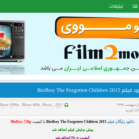
ها
تبلیغات
Birdboy The Forgotten Children 201
Bluray 1080p
,
Bluray 480p
,
Bluray
,
2015
720p
,
انیمیشن
,
پیش نمایش
,
ترسناک
,
دانلو
بازدید
فیلم
,
سانسور شده
,
علمی تخیلی
,
غم انگیز
,
هاردساب فارسی
دانلود رایگان فیلم
Birdboy The Forgotten Children 2015
با کیفیت
BluRay 720p
پیش نمایش فیلم اضافه شد
کیفیت ۴۸۰p اضافه شد