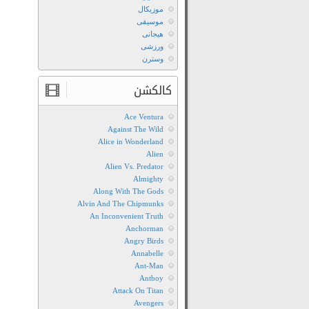
موزیکال
موسیقی
هیجانی
ورزشی
وسترن
کالکشن
Ace Ventura
Against The Wild
Alice in Wonderland
Alien
Alien Vs. Predator
Almighty
Along With The Gods
Alvin And The Chipmunks
An Inconvenient Truth
Anchorman
Angry Birds
Annabelle
Ant-Man
Antboy
Attack On Titan
Avengers