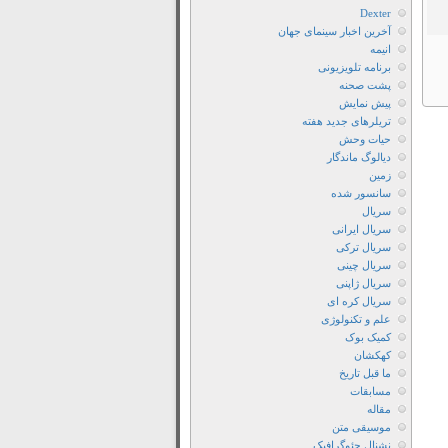
فیلم
Dexter
آخرین اخبار سینمای جهان
دانلود
انیمه
فیلم
برنامه تلویزیونی
Treasure
پشت صحنه
Planet
پیش نمایش
تریلرهای جدید هفته
دانلود
حیات وحش
فیلم
دیالوگ ماندگار
Treasure
زمین
سانسور شده
Planet
سریال
2002
سریال ایرانی
دانلود
سریال ترکی
فیلم
سریال چینی
سریال ژاپنی
Treasure
سریال کره ای
Planet
علم و تکنولوژی
2002
کمیک بوک
با
کهکشان
ما قبل تاریخ
دوبله
مسابقات
فارسی
مقاله
دانلود
موسیقی متن
نشنال جئوگرافیک