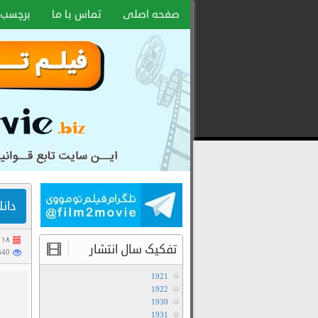
صفحه اصلی
تماس با ما
برچسب 
دانلود
رایگان
فیلم
و
سریال
با
لینک
دانلود فی
مستقیم
۱۸ فروردین ۱۳۹۴
تفکیک سال انتشار
35640 
1921
1922
1930
1931