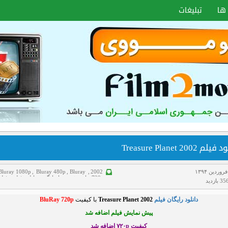
ها
تبلیغات
لم Treasure Planet 2002
Bluray 1080p
,
Bluray 480p
,
Bluray
,
2002
720p
,
انیمیشن
,
خانوادگی
,
دانلود فیلم
,
فیلم
بازدید
دوبله فارسی
,
ماجراجویی
,
هاردساب فارسی
دانلود رایگان فیلم
Treasure Planet 2002
با کیفیت
BluRay 720p
پیش نمایش فیلم اضافه شد
کیفیت ۷۲۰p
اضافه شد