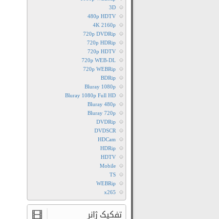
3D
480p HDTV
4K 2160p
720p DVDRip
720p HDRip
720p HDTV
720p WEB-DL
720p WEBRip
BDRip
Bluray 1080p
Bluray 1080p Full HD
Bluray 480p
Bluray 720p
DVDRip
DVDSCR
HDCam
HDRip
HDTV
Mobile
TS
WEBRip
x265
تفکیک ژانر