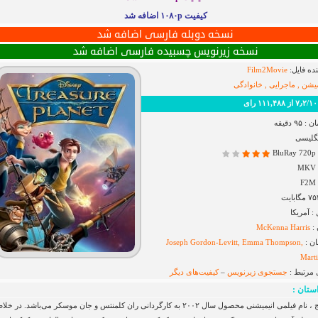
کیفیت ۱۰۸۰p اضافه شد
نسخه دوبله فارسی اضافه شد
نسخه زیرنویس چسبیده فارسی اضافه شد
ده فایل:
Film2Movie
میشن , ماجرایی , خانوادگی
 رای
۹ دقیقه
نگلیسی
B
 آمریکا
 :
McKenna Harris
ان :
Joseph Gordon-Levitt, Emma Thompson,
Mart
 مرتبط :
جستجوی زیرنویس
–
کیفیت‌های دیگر
ستان :
سیاره گنج ، نام فیلمی انیمیشنی محصول سال ۲۰۰۲ به کارگردانی ران کلمنتس و جان موسکر می‌باشد. در خل