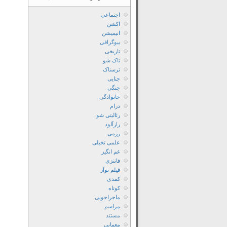
اجتماعی
اکشن
انیمیشن
بیوگرافی
تاریخی
تاک شو
ترسناک
جنایی
جنگی
خانوادگی
درام
رئالیتی شو
رازآلود
رزمی
علمی تخیلی
غم انگیز
فانتزی
فیلم نوآر
کمدی
کوتاه
ماجراجویی
مراسم
مستند
معمایی