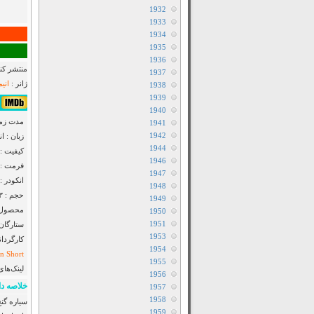
1932
1933
1934
1935
1936
منتشر کنن
1937
ژانر :
انی
1938
1939
۷٫۲/۱۰ از ۱۱۱,۴۸۸
1940
مدت زمان : ۵
1941
1942
زبان : ا
1944
کیفیت : luRay 720p
1946
فرمت : MKV
1947
انکودر : F2M
1948
حجم : ۷۵۳ مگابایت
1949
محصول :
1950
1951
ستارگان
1953
کارگردان
1954
in Short
1955
لینک‌های
1956
خلاصه دا
1957
1958
1959