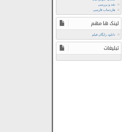
فیلم
نقد و بررسی
Treasure
هاردساب فارسی
Planet
2002
لینک ها مهم
با
زیرنویس
دانلود رایگان فیلم
فارسی
تبلیغات
دانلود
فیلم
Treasure
Planet
2002
با
لینک
مستقیم
دانلود
فیلم
سیاره
گنج
2002