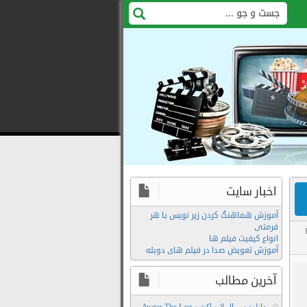
اخبار سایت
آموزش هماهنگ کردن زیر نویس با هر
فرمتی
انواع کیفیت فیلم ها
آموزش تعویض صدا در فیلم های دوبله
Film2Movie
تماشای
آخرین مطالب
آنلاین
دانلود سریال لایو اکشن Avatar The Last