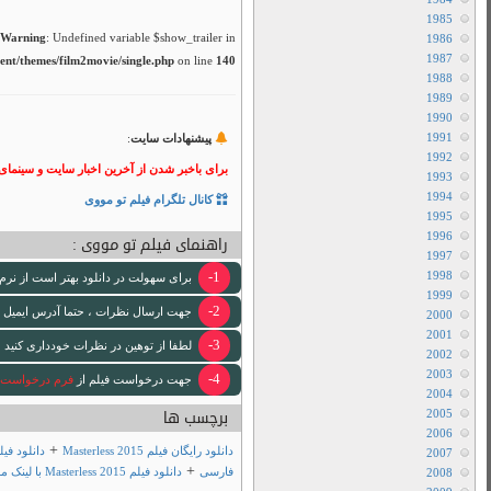
نقد و بررسی
هاردساب فارسی
/home/film2mov
لینک ها مهم
دانلود رایگان فیلم
 فیلم تو مووی بپیوندید.
تبلیغات
ود استفاده کنید
 [ایمیل www ندارد .]
 لازم انجام خواهد شد .
دانلود فیلم Masterless 2015 با زیرنویس
ی