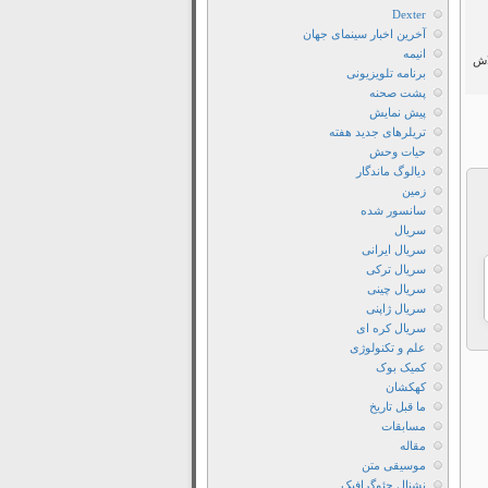
Dexter
آخرین اخبار سینمای جهان
انیمه
اش
برنامه تلویزیونی
پشت صحنه
پیش نمایش
تریلرهای جدید هفته
حیات وحش
دیالوگ ماندگار
زمین
سانسور شده
سریال
سریال ایرانی
سریال ترکی
سریال چینی
سریال ژاپنی
سریال کره ای
علم و تکنولوژی
کمیک بوک
کهکشان
ما قبل تاریخ
مسابقات
مقاله
موسیقی متن
نشنال جئوگرافیک