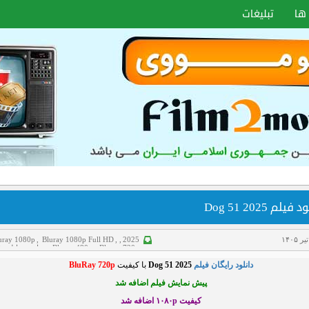
ها
تبلیغات
فیلم Dog 51 2025
uray 1080p
,
Bluray 1080p Full HD
,
,
2025
Bluray 720p
,
Bluray 480p
,
جنایی
,
دانلود ف
سانسور شده
,
علمی تخیلی
,
فیلم دوبله فارسی
,
دانلود رایگان فیلم
Dog 51 2025
با کیفیت
BluRay 720p
هیجانی
پیش نمایش فیلم اضافه شد
کیفیت ۱۰۸۰p اضافه شد