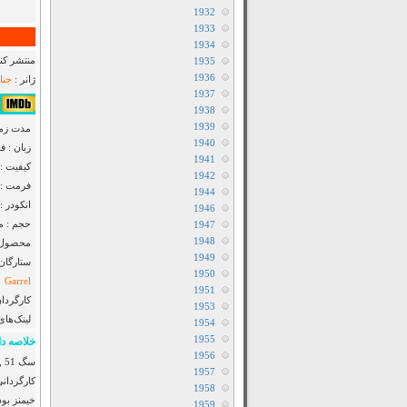
1932
1933
1934
منتشر کنن
1935
1936
ژانر :
جنا
1937
5٫8/10 از 3K 
1938
1939
مدت زمان : 00
1940
زبان : 
1941
کیفیت :
1942
فرمت : MP4
1944
انکودر : F2M
1946
حجم : مت
1947
1948
محصول :
1949
ستارگان
1950
Garrel
1951
کارگردان
1953
لینک‌های
1954
1955
خلاصه دا
1956
1957
کارگردان
1958
خیمنز بود
1959