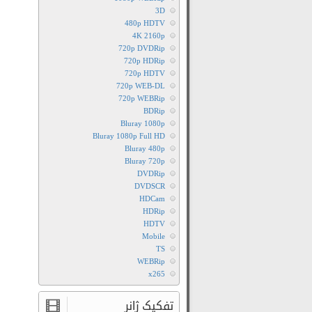
3D
480p HDTV
4K 2160p
720p DVDRip
720p HDRip
720p HDTV
720p WEB-DL
720p WEBRip
BDRip
Bluray 1080p
Bluray 1080p Full HD
Bluray 480p
Bluray 720p
DVDRip
DVDSCR
HDCam
HDRip
HDTV
Mobile
TS
WEBRip
x265
تفکیک ژانر