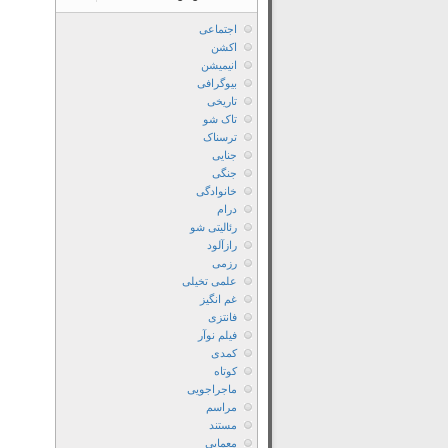
اجتماعی
اکشن
انیمیشن
بیوگرافی
تاریخی
تاک شو
ترسناک
جنایی
جنگی
خانوادگی
درام
رئالیتی شو
رازآلود
رزمی
علمی تخیلی
غم انگیز
فانتزی
فیلم نوآر
کمدی
کوتاه
ماجراجویی
مراسم
مستند
معمایی