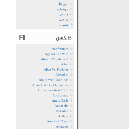
موزیکال
موسیقی
هیجانی
ورزشی
وسترن
کالکشن
Ace Ventura
Against The Wild
Alice in Wonderland
Alien
Alien Vs. Predator
Almighty
Along With The Gods
Alvin And The Chipmunks
An Inconvenient Truth
Anchorman
Angry Birds
Annabelle
Ant-Man
Antboy
Attack On Titan
Avengers