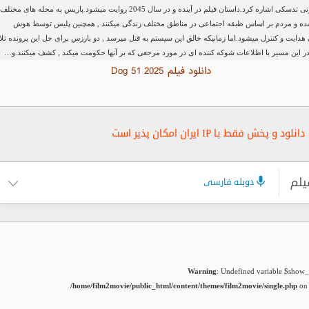
والریا برونی تدسکی اشاره کرد.داستان فیلم در آینده و در سال 2045 روایت میشود.پاریس به محله های مختلف
ه و مردم بر اساس طبقه اجتماعی در مناطق مختلف زندگی میکنند , همچنین پلیس توسط هوش
دایت و کنترل میشود.اما زمانیکه خالق این سیستم به قتل میرسد , دو بارزس برای حل این پرونده تل
در این مسیر با اطلاعات شوکه کننده ای در مورد مرجعی که بر آنها حکومت میکند , کشف میکنند.و…
دانلود فیلم Dog 51 2025
دانلود و پخش فقط با IP ایران امکان پذیر است
یلم
دوبله فارسی
Warning
: Undefined variable $show_t
/home/film2movie/public_html/content/themes/film2movie/single.php
on 