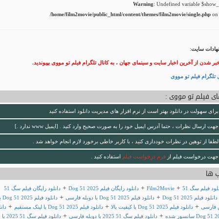
Warning
: Undefined variable $show_t
/home/film2movie/public_html/content/themes/film2movie/single.php
on 
هادات سایت
:
خبر شدن از آخرین اخبار سایت و سینمای جهان ، به کانال تلگرام فیلم تو مووی بپیوندید.
 تلگرام فیلم تو مووی
ی فیلم تو مووی :
برای سهولت در دانلود بهتر است از نرم افزار های مدیریت دانلود استفاده کنید
جهت ارسال نظرات ، حتما آدرس ایمیل خود را به صورت صحیح وارد کنید . [ایمیل www ندارد .]
لطفا از توهین در نظرات خودداری کنید ، با کاربر خاطی برخورد لازم انجام خواهد شد .
جهت درخواست فیلم از
فرم درخواست فیلم
استفاده کنید .
 ها
+
+
+
Film2Movie
دانلود رایگان فیلم Dog 51 2025
دانلود رایگان فیلم سگ 51
+
+
دانلود فیلم Dog 51 2025
دانلود فیلم Dog 51 2025 با دوبله فارسی
دانلود فیلم 2025
+
+
+
 فارسی
دانلود فیلم Dog 51 2025 با کیفیت بالا
دانلود فیلم Dog 51 2025 با لینک مستقیم
دانل
+
+
دانلود فیلم سگ 51 2025 با دوبله فارسی
دانلود فیلم سگ 51 2025 با