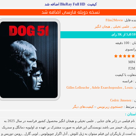
کیفیت BluRay Full HD اضافه شد
نسخه دوبله فارسی اضافه شد
ده فایل:
Film2Movie
یی , علمی تخیلی , هیجان انگیز
رای
1 دقیقه
فرانسوی
فاوت با کیفیت
 فرانسه
 :
Gilles Lellouche , Adele Exarchopoulos , Louis
 :
Cedric Jimenez
 مرتبط :
جستجوی زیرنویس
–
کیفیت‌های دیگر
ستان :
سگ 51 , نام فیلمی در ژانر های جنایی , علمی تخیلی و هیجان انگیز محصول کشور فرانسه در سال 2025 به
ی سدریک خیمنز می باشد.نویسندگی این فیلم به صورت مشترک بر عهده ی اولیویه دمانگل و سدریک
ه است.از بازیگران این فیلم میتوان به ژیل للوش , آدل اگزار چوپولوس , لویی گارل , رومن دوریس و