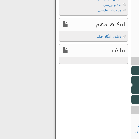
نقد و بررسی
هاردساب فارسی
لینک ها مهم
دانلود رایگان فیلم
تبلیغات
Dog 51  با
ود