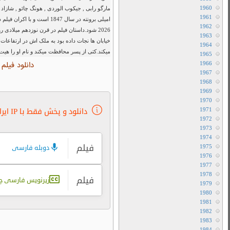
Dexter
شاره کرد.این فیلم اقتباسی آزاد از رمان
آخرین اخبار سینمای جهان
امیلی برونته در سال 1847 است و با اکران فیلم در تاریه 13 فوریه 2026 توانست تبدیل به نهمین فیلم پرفروش سال
انیمه
نشاو در انگلستان به همراه پسر جوانی که از
برنامه تلویزیونی
ورز برمیگردد و او را به دخترش کتی , معرفی
پشت صحنه
ت زمان این زوج جدایی ناپذیر میشوند.اما…
پیش نمایش
تریلرهای جدید هفته
حیات وحش
دیالوگ ماندگار
زمین
سانسور شده
سریال
سریال ایرانی
سریال ترکی
سریال چینی
سریال ژاپنی
سریال کره ای
علم و تکنولوژی
کمیک بوک
کهکشان
ما قبل تاریخ
مسابقات
مقاله
موسیقی متن
نشنال جئوگرافیک