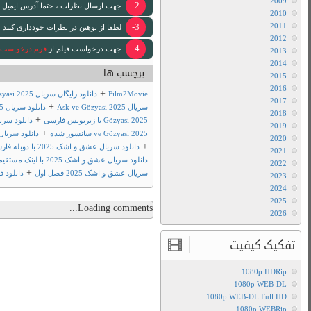
 [ایمیل www ندارد .]
 لازم انجام خواهد شد .
+
رایگان سریال عشق و اشک 2025
دانلود
+
دانلود سریال Ask ve
+
دانلود سریال Ask
+
دانلود سریال عشق و اشک
+
202 با زیرنویس فارسی
+
202 سانسور شده
دانلود
+
و مووی
فیلم تو مووی