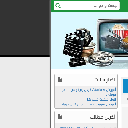
اخبار سایت
آموزش هماهنگ کردن زیر نویس با هر
فرمتی
انواع کیفیت فیلم ها
آموزش تعویض صدا در فیلم های دوبله
آخرین مطالب
دانلود سریال لایو اکشن Avatar The Last