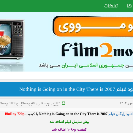
ها
تبلیغات
Nothing is Going on in the City There is 
Bluray 1080p
,
Bluray 480p
,
Bluray
,
2007
720p
,
دانلود فیلم
,
دانلود فیلم ایرانی
,
کمدی
انلود رایگان فیلم
Nothing is Going on in the City There is 2007
با کیفیت
BluRay 720p
پیش نمایش فیلم اضافه شد
کیفیت ۱۰۸۰p
اضافه شد