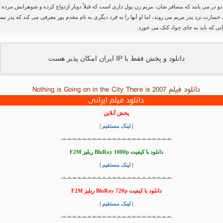
و در می یابند که مسافر شان، مریم زن پول داری است که قبلاً دوبار ازدواج کرده و شوهرانش مرده ا
سارت نزد پدر مریم می روند، اما او آنها را به فرد دیگری به نام مقدم پور معرفی می کند که پدر نیما
ی که باید به جای جواد کتک می خورد.
دانلود و پخش فقط با IP ایران امکان پذیر هست
دانلود فیلم Nothing is Going on in the City There is 2007
دانلود فیلم ایرانی
پخش آنلاین
|
لینک مستقیم
|
-=-=-=-=-=-=-=-=-=-=-=-=-=-=-=-=-=-=-=-=-=-=-
دانلود با کیفیت BluRay 1080p ریلیز F2M
|
لینک مستقیم
|
-=-=-=-=-=-=-=-=-=-=-=-=-=-=-=-=-=-=-=-=-=-=-
دانلود با کیفیت BluRay 720p ریلیز F2M
|
لینک مستقیم
|
-=-=-=-=-=-=-=-=-=-=-=-=-=-=-=-=-=-=-=-=-=-=-