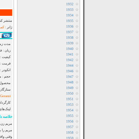
1932
1933
1934
منتشر کنن
1935
1936
ژانر :
کمد
1937
1938
1939
مدت زمان : 1 ساع
1940
زبان : ف
1941
کیفیت : 1080p
1942
فرمت : MP4
1944
انکودر : F2M
1946
حجم : مت
1947
1948
محصول : slamic Republic of
1949
ستارگان
1950
 Gerami
1951
کارگردان
1953
لینک‌های
1954
1955
خلاصه دا
1956
مریم زن 
1957
مریم را 
1958
وقتی واق
1959