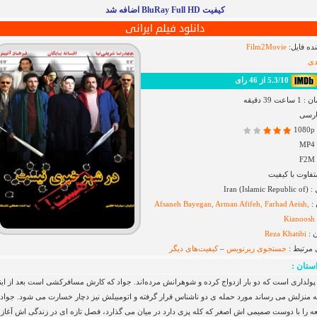
کیفیت BluRay Full HD اضافه شد
دانلود فیلم ایرانی
ده فایل:
Film2Movie
ی
5.3/10 از 46 رای
ت 39 دقیقه
ارسی
فاوت با کیفیت
Iran (I)
 :
Afsaneh Bayegan, Arman Afifeh, Farhad Aeish,
Kianoosh
 :
Reza Khatibi
 مرتبط :
جستجوی زیرنویس
–
کیفیت‌های دیگر
ستان :
پولداری است که دو بار ازدواج کرده و شوهرانش مرده‌اند. جواد که کارش مسافرکشی است بعد از این
به منزلش می رساند مورد حمله ی دو ناشناس قرار گرفته و اتومبیلش نیز دچار خسارت می شود. جواد
عه را با دوست صمیمی اش اصغر که کله پزی دارد در میان می گذارد، فصل تازه ای در زندگی اش آغاز