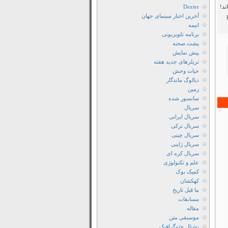
ند!
Dexter
آخرین اخبار سینمای جهان
انیمه
برنامه تلویزیونی
پشت صحنه
پیش نمایش
تریلرهای جدید هفته
حیات وحش
دیالوگ ماندگار
زمین
سانسور شده
سریال
سریال ایرانی
سریال ترکی
سریال چینی
سریال ژاپنی
سریال کره ای
علم و تکنولوژی
کمیک بوک
کهکشان
ما قبل تاریخ
مسابقات
مقاله
موسیقی متن
نشنال جئوگرافیک