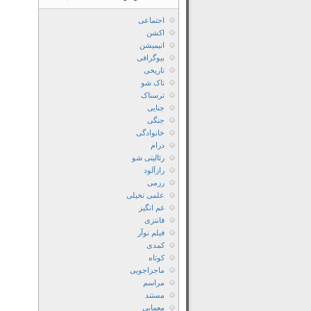
اجتماعی
اکشن
انیمیشن
بیوگرافی
تاریخی
تاک شو
ترسناک
جنایی
جنگی
خانوادگی
درام
رئالیتی شو
رازآلود
رزمی
علمی تخیلی
غم انگیز
فانتزی
فیلم نوآر
کمدی
کوتاه
ماجراجویی
مراسم
مستند
معمایی