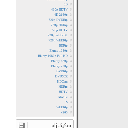
3D
480p HDTV
4K 2160p
720p DVDRip
720p HDRip
720p HDTV
720p WEB-DL
720p WEBRip
BDRip
Bluray 1080p
Bluray 1080p Full HD
Bluray 480p
Bluray 720p
DVDRip
DVDSCR
HDCam
HDRip
HDTV
Mobile
TS
WEBRip
x265
تفکیک ژانر