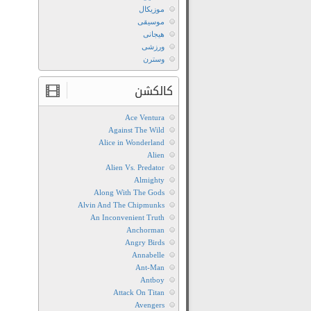
موزیکال
موسیقی
هیجانی
ورزشی
وسترن
کالکشن
Ace Ventura
Against The Wild
Alice in Wonderland
Alien
Alien Vs. Predator
Almighty
Along With The Gods
Alvin And The Chipmunks
An Inconvenient Truth
Anchorman
Angry Birds
Annabelle
Ant-Man
Antboy
Attack On Titan
Avengers