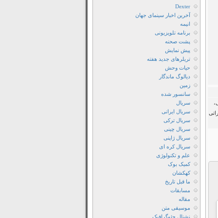
Dexter
آخرین اخبار سینمای جهان
انیمه
برنامه تلویزیونی
پشت صحنه
پیش نمایش
تریلرهای جدید هفته
حیات وحش
دیالوگ ماندگار
زمین
سانسور شده
ستی،
سریال
سریال ایرانی
اتی
سریال ترکی
سریال چینی
سریال ژاپنی
سریال کره ای
علم و تکنولوژی
کمیک بوک
کهکشان
ما قبل تاریخ
مسابقات
مقاله
موسیقی متن
نشنال جئوگرافیک