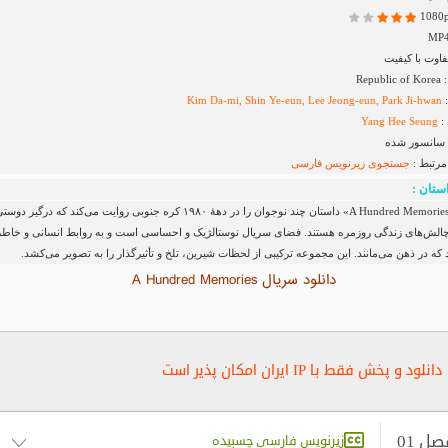
اوت با کیفیت
Rep
:
Kim Da-mi, Shin Ye-eun, Lee Jeong-eun, Park Ji-hwan
:
Yang Hee Seung
 سانسور شده
مرتبط :
جستجوی زیرنویس
فارسی
ستان :
سریال «A Hundred Memories» داستان چند نوجوان را در دههٔ ۱۹۸۰ کره جنوبی روایت می‌کند که درگیر دو
لش‌های زندگی روزمره هستند. فضای سریال نوستالژیک و احساسی است و به روابط انسانی و خاطر
 که در ذهن می‌مانند. این مجموعه ترکیبی از لحظات شیرین، تلخ و تأثیرگذار را به تصویر می‌کشد.
دانلود سریال A Hundred Memories
دانلود و پخش فقط با IP ایران امکان پذیر است
ل 01
زیرنویس فارسی چسبیده