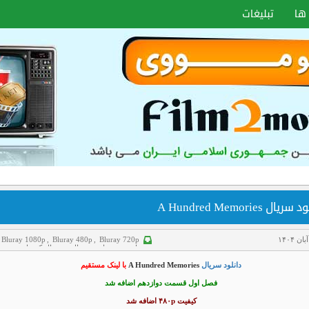
ها
تبلیغات
ریال A Hundred Memories
Bluray 1080p
,
Bluray 480p
,
Bluray 720p
تاریخی
,
درام
,
سریال
,
سریال کره ای
,
عاشقانه
,
کمدی
,
هاردساب فارسی
دانلود سریال
A Hundred Memories
با لینک مستقیم
فصل اول قسمت دوازدهم اضافه شد
کیفیت ۴۸۰p اضافه شد