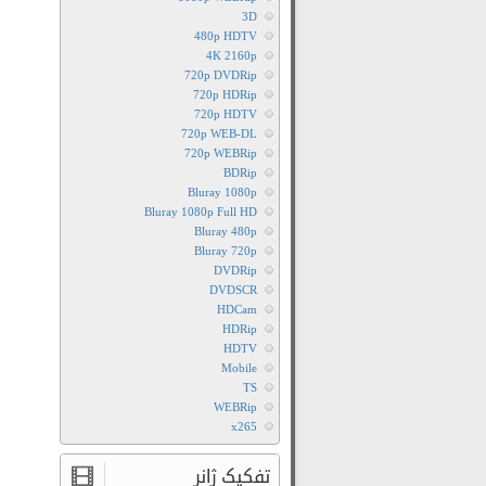
3D
480p HDTV
4K 2160p
720p DVDRip
720p HDRip
720p HDTV
720p WEB-DL
720p WEBRip
BDRip
Bluray 1080p
Bluray 1080p Full HD
Bluray 480p
Bluray 720p
DVDRip
DVDSCR
HDCam
HDRip
HDTV
Mobile
TS
WEBRip
x265
تفکیک ژانر