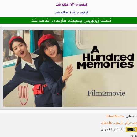
کیفیت ۷۲۰p اضافه شد
کیفیت ۱۰۸۰p اضافه شد
نسخه زیرنویس چسبیده فارسی اضافه شد
ده فایل:
Film2Movie
ی, درام, تاریخی, عاشقانه
8.1/10 از 241 رای
ه ای