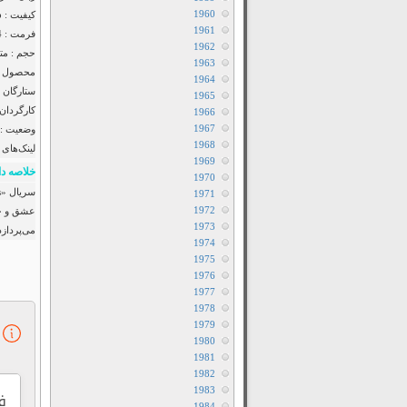
1960
کیفیت : 1080p
1961
فرمت : MP4
1962
حجم : متف
1963
محصول : ublic of Korea
1964
ستارگان 
1965
کارگردان 
1966
1967
وضعیت :
1968
لینک‌های 
1969
خلاصه دا
1970
1971
1972
عشق و چا
1973
می‌پردازد
1974
1975
1976
1977
1978
1979
1980
1981
1982
1983
فص
1984