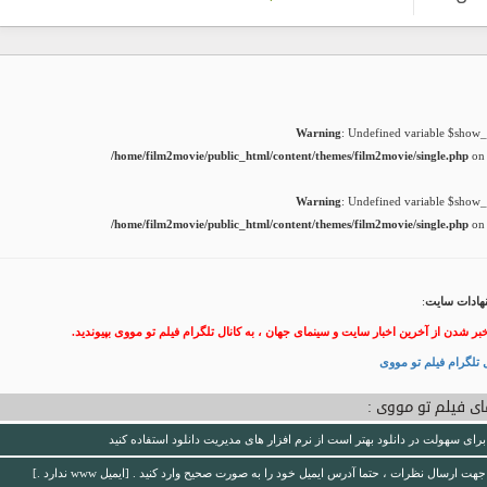
Warning
: Undefined variable $show_t
/home/film2movie/public_html/content/themes/film2movie/single.php
on 
Warning
: Undefined variable $show_t
/home/film2movie/public_html/content/themes/film2movie/single.php
on 
هادات سایت
:
خبر شدن از آخرین اخبار سایت و سینمای جهان ، به کانال تلگرام فیلم تو مووی بپیوندید.
 تلگرام فیلم تو مووی
ی فیلم تو مووی :
برای سهولت در دانلود بهتر است از نرم افزار های مدیریت دانلود استفاده کنید
جهت ارسال نظرات ، حتما آدرس ایمیل خود را به صورت صحیح وارد کنید . [ایمیل www ندارد .]