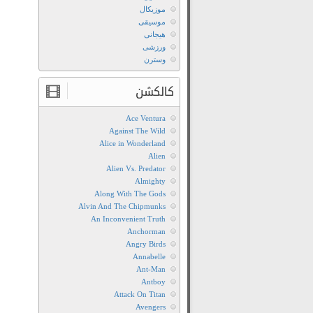
موزیکال
موسیقی
هیجانی
ورزشی
وسترن
کالکشن
Ace Ventura
Against The Wild
Alice in Wonderland
Alien
Alien Vs. Predator
Almighty
Along With The Gods
Alvin And The Chipmunks
An Inconvenient Truth
Anchorman
Angry Birds
Annabelle
Ant-Man
Antboy
Attack On Titan
Avengers