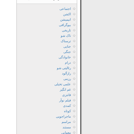
اجتماعی
اکشن
انیمیشن
بیوگرافی
تاریخی
تاک شو
ترسناک
جنایی
جنگی
خانوادگی
درام
رئالیتی شو
رازآلود
رزمی
علمی تخیلی
غم انگیز
فانتزی
فیلم نوآر
کمدی
کوتاه
ماجراجویی
مراسم
مستند
معمایی