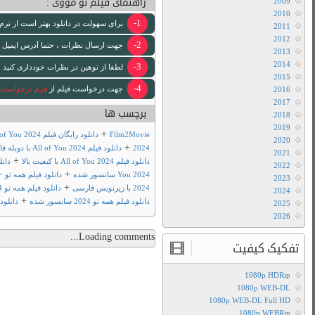
ود استفاده کنید
 [ایمیل www ندارد .]
 لازم انجام خواهد شد .
+
م همه تو 2024
دانلود فیلم All of You
+
+
دانلود فیلم All of
+
دانلود فیلم همه تو
+
لود فیلم همه تو 2024 با لینک مستقیم
+
 تو مووی
فیلم تو مووی