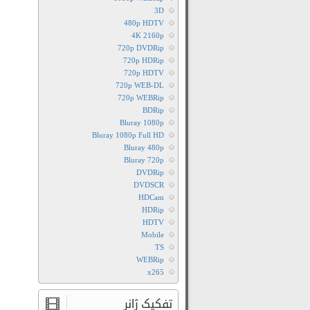
3D
480p HDTV
4K 2160p
720p DVDRip
720p HDRip
720p HDTV
720p WEB-DL
720p WEBRip
BDRip
Bluray 1080p
Bluray 1080p Full HD
Bluray 480p
Bluray 720p
DVDRip
DVDSCR
HDCam
HDRip
HDTV
Mobile
TS
WEBRip
x265
تفکیک ژانر