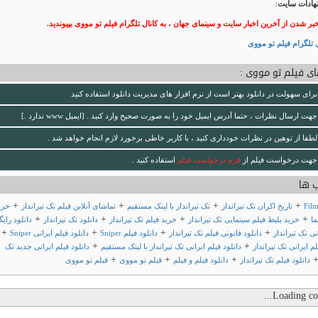
هادات سایت
:
خبر شدن از آخرین اخبار سایت و سینمای جهان ، به کانال تلگرام فیلم تو مووی بپیوندید.
 تلگرام فیلم تو مووی
ی فیلم تو مووی :
برای سهولت در دانلود بهتر است از نرم افزار های مدیریت دانلود استفاده کنید
جهت ارسال نظرات ، حتما آدرس ایمیل خود را به صورت صحیح وارد کنید . [ایمیل www ندارد .]
لطفا از توهین در نظرات خودداری کنید ، با کاربر خاطی برخورد لازم انجام خواهد شد .
جهت درخواست فیلم از
فرم درخواست فیلم
استفاده کنید .
 ها
+
+
+
+
Fil
تاریخ اکران تک‌ تیرانداز
تک‌ تیرانداز با لینک مستقیم
تماشای آنلاین فیلم تک‌ تیرانداز
خری
+
+
+
+
ما
خرید بلیط فیلم سینمایی تک‌ تیرانداز
خرید فیلم تک‌ تیرانداز
دانلود تک‌ تیرانداز
دانلود رایگ
+
+
+
+
نی تک‌ تیرانداز
دانلود فانونی فیلم تک‌ تیرانداز
دانلود فیلم Sniper
دانلود فیلم ایرانی Sniper
+
+
لم ایرانی تک‌ تیرانداز
دانلود فیلم ایرانی تک‌ تیرانداز با لینک مستقیم
دانلود فیلم ایرانی جدید تک‌
+
+
+
دانلود فیلم تک‌ تیرانداز
دانلود فیلم و فیلم
فیلم تو مووی
فیلم تو مووی
Loading com