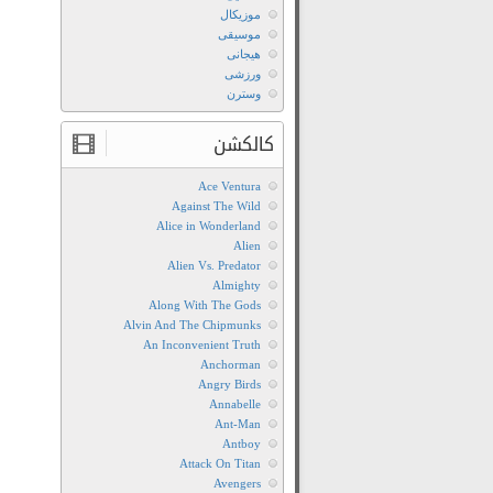
موزیکال
موسیقی
هیجانی
ورزشی
وسترن
کالکشن
Ace Ventura
Against The Wild
Alice in Wonderland
Alien
Alien Vs. Predator
Almighty
Along With The Gods
Alvin And The Chipmunks
An Inconvenient Truth
Anchorman
Angry Birds
Annabelle
Ant-Man
Antboy
Attack On Titan
Avengers