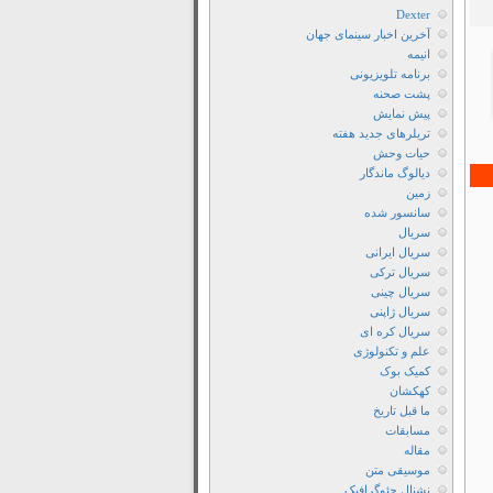
Dexter
آخرین اخبار سینمای جهان
انیمه
برنامه تلویزیونی
پشت صحنه
پیش نمایش
تریلرهای جدید هفته
حیات وحش
دیالوگ ماندگار
زمین
سانسور شده
سریال
سریال ایرانی
سریال ترکی
سریال چینی
سریال ژاپنی
سریال کره ای
علم و تکنولوژی
کمیک بوک
کهکشان
ما قبل تاریخ
مسابقات
مقاله
موسیقی متن
نشنال جئوگرافیک