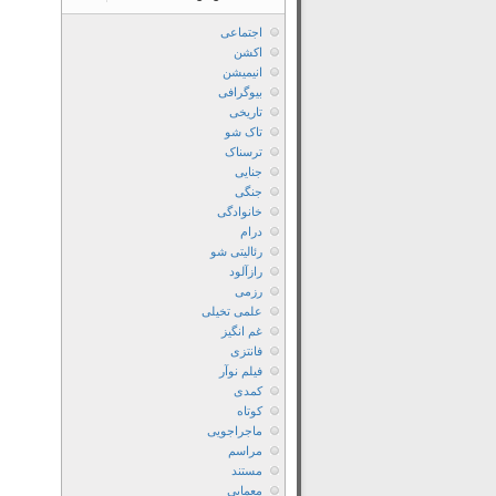
اجتماعی
اکشن
انیمیشن
بیوگرافی
تاریخی
تاک شو
ترسناک
جنایی
جنگی
خانوادگی
درام
رئالیتی شو
رازآلود
رزمی
علمی تخیلی
غم انگیز
فانتزی
فیلم نوآر
کمدی
کوتاه
ماجراجویی
مراسم
مستند
معمایی