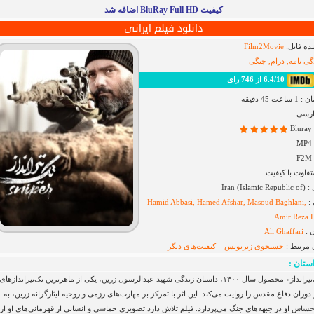
کیفیت BluRay Full HD اضافه شد
دانلود فیلم ایرانی
ده فایل:
Film2Movie
گی نامه, درام, جنگی
6.4/10 از 746 رای
ت 45 دقیقه
ارسی
فاوت با کیفیت
Iran (I)
 :
Hamid Abbasi, Hamed Afshar, Masoud Baghlani,
Amir Reza D
 :
Ali Ghaffari
 مرتبط :
جستجوی زیرنویس
–
کیفیت‌های دیگر
ستان :
فیلم «تک‌تیرانداز» محصول سال ۱۴۰۰، داستان زندگی شهید عبدالرسول زرین، یکی از ماهرترین تک‌تیراندازهای
 دوران دفاع مقدس را روایت می‌کند. این اثر با تمرکز بر مهارت‌های رزمی و روحیه ایثارگرانه زرین، به
ساس او در جبهه‌های جنگ می‌پردازد. فیلم تلاش دارد تصویری حماسی و انسانی از قهرمانی‌های او ارا