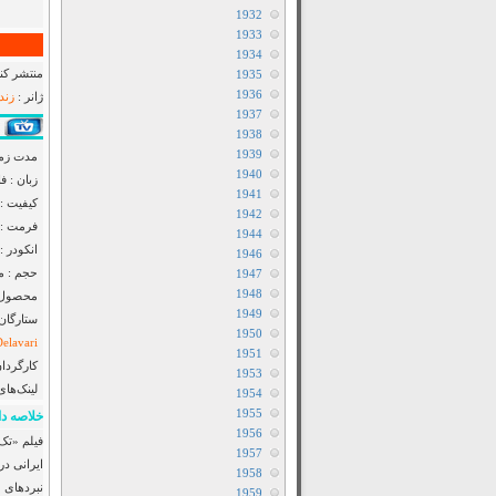
1932
1933
1934
منتشر کنن
1935
1936
ژانر :
زند
1937
1938
1939
مدت زمان : 1 ساع
1940
زبان : ف
1941
کیفیت : Bluray
1942
فرمت : MP4
1944
انکودر : F2M
1946
حجم : مت
1947
1948
محصول : slamic Republic of
1949
ستارگان
1950
elavari
1951
کارگردان
1953
لینک‌های
1954
1955
خلاصه دا
1956
1957
ایرانی در
1958
نبردهای ح
1959