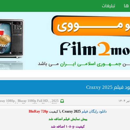
ها
تبلیغات
فیلم Crazxy 2025
uray 1080p
,
Bluray 1080p Full HD
,
,
2025
Bluray 720p
,
Bluray 480p
,
دانلود فیلم
,
در
سانسور شده
,
فیلم دوبله فارسی
,
هیجانی
دانلود رایگان فیلم
Crazxy 2025
با کیفیت
BluRay 720p
پیش نمایش فیلم اضافه شد
کیفیت ۱۰۸۰p
اضافه شد