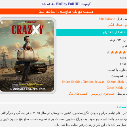
کیفیت BluRay Full HD اضافه شد
نسخه دوبله فارسی اضافه شد
ده فایل:
Film2Movie
 , هیجان انگیز
رای
۹ دقیقه
ندی
فاوت با کیفیت
 هندوستان
 :
Shilpa Shukla , Nimisha Sajayan , Sohum Shah
 :
Girish Kohli
 مرتبط :
جستجوی زیرنویس
–
کیفیت‌های دیگر
ستان :
دیوانه ایکس , نام فیلمی درام و هیجان انگیز محصول کشور هندوستان در سال ۲۰۲۵ به نویسندگی و کارگردانی
هلی می باشد.ابی مانیو سود , یک جراح مشهور است که برای تسویه حساب مبلغ پنج میلیون کرور را
مل می کند تا با این کار از زندان رفتن نجات پیدا کند.اما…