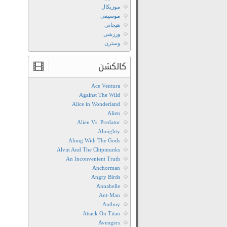
موزیکال
موسیقی
هیجانی
ورزشی
وسترن
کالکشن
Ace Ventura
Against The Wild
Alice in Wonderland
Alien
Alien Vs. Predator
Almighty
Along With The Gods
Alvin And The Chipmunks
An Inconvenient Truth
Anchorman
Angry Birds
Annabelle
Ant-Man
Antboy
Attack On Titan
Avengers