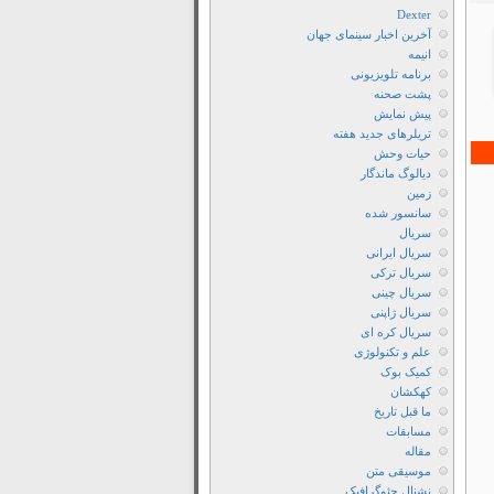
Dexter
آخرین اخبار سینمای جهان
انیمه
برنامه تلویزیونی
پشت صحنه
پیش نمایش
تریلرهای جدید هفته
حیات وحش
دیالوگ ماندگار
زمین
سانسور شده
سریال
سریال ایرانی
سریال ترکی
سریال چینی
سریال ژاپنی
سریال کره ای
علم و تکنولوژی
کمیک بوک
کهکشان
ما قبل تاریخ
مسابقات
مقاله
موسیقی متن
نشنال جئوگرافیک