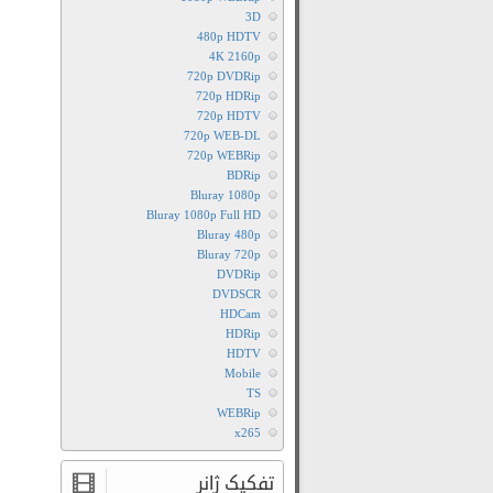
3D
480p HDTV
4K 2160p
720p DVDRip
720p HDRip
720p HDTV
720p WEB-DL
720p WEBRip
BDRip
Bluray 1080p
Bluray 1080p Full HD
Bluray 480p
Bluray 720p
DVDRip
DVDSCR
HDCam
HDRip
HDTV
Mobile
TS
WEBRip
x265
تفکیک ژانر