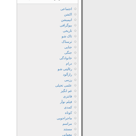
اجتماعی
اکشن
انیمیشن
بیوگرافی
تاریخی
تاک شو
ترسناک
جنایی
جنگی
خانوادگی
درام
رئالیتی شو
رازآلود
رزمی
علمی تخیلی
غم انگیز
فانتزی
فیلم نوآر
کمدی
کوتاه
ماجراجویی
مراسم
مستند
معمایی