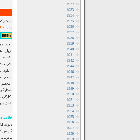
1932
1933
1934
منتشر کنن
1935
1936
ژانر :
درام
1937
۶٫۷/۱۰ از ۱۷K 
1938
1939
مدت زمان : ۳
1940
زبان : ه
1941
کیفیت :
1942
فرمت : MP4
1944
انکودر : F2M
1946
حجم : مت
1947
1948
محصول :
1949
ستارگان
1950
کارگردان
1951
لینک‌های
1953
1954
1955
خلاصه دا
1956
1957
گیریش کو
1958
محرمانه ح
1959